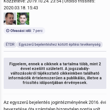
Közzétéve: 2019.10.24. 23:54 | Utolsó frissítés:
2020.03.18. 15:43
Olvasási idő:
7 perc
ÉTDR
Egyszerű bejelentéshez kötött építési tevékenység
Figyelem, ennek a cikknek a tartalma több, mint 2
évvel ezelőtt született. A jogszabály-
változásokról tájékoztató cikkeinkben található
információk értelemszerűen a publikálás, illetve a
frissítés időpontjában érvényesek.
Az egyszerű bejelentés jogintézményének 2016. évi
bevezetése óta számtalan bizonytalan pontja volt,