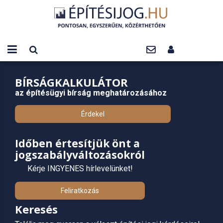
BÍRSÁGKALKULÁTOR
az építésügyi bírság meghatározásához
Érdekel
Időben értesítjük önt a
jogszabályváltozásokról
Kérje INGYENES hírlevelünket!
Feliratkozás
Keresés