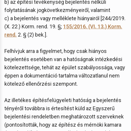
b) az építési tevékenység bejelentés nélküli
folytatásának jogkövetkezményeiről, valamint
c) a bejelentés vagy melléklete hiányairól [244/2019.
(X. 22.) Korm. rend. 19. §;
155/2016. (VI. 13.) Korm.
rend.
2. § (2) bek.].
Felhívjuk arra a figyelmet, hogy csak hiányos
bejelentés esetében van a hatóságnak intézkedési
kötelezettsége, tehát az épület szabályossága, vagy
éppen a dokumentáció tartalma változatlanul nem
kötelező ellenőrzési szempont.
Az illetékes építésfelügyeleti hatóság a bejelentés
tényéről továbbra is értesítést küld az Egyszerű
bejelentési rendeletben meghatározott szerveknek
(pontosították, hogy az építész és mérnöki kamara