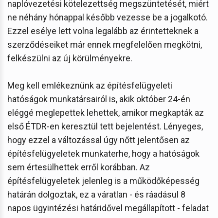
naplóvezetési kötelezettség megszüntetését, miért
ne néhány hónappal később vezesse be a jogalkotó.
Ezzel esélye lett volna legalább az érintetteknek a
szerződéseiket már ennek megfelelően megkötni,
felkészülni az új körülményekre.
Meg kell emlékeznünk az építésfelügyeleti
hatóságok munkatársairól is, akik október 24-én
eléggé meglepettek lehettek, amikor megkapták az
első ÉTDR-en keresztül tett bejelentést. Lényeges,
hogy ezzel a változással úgy nőtt jelentősen az
építésfelügyeletek munkaterhe, hogy a hatóságok
sem értesülhettek erről korábban. Az
építésfelügyeletek jelenleg is a működőképesség
határán dolgoztak, ez a váratlan - és ráadásul 8
napos ügyintézési határidővel megállapított - feladat