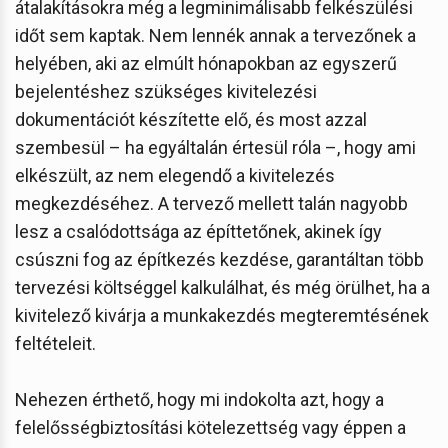
átalakításokra még a legminimálisabb felkészülési
időt sem kaptak. Nem lennék annak a tervezőnek a
helyében, aki az elmúlt hónapokban az egyszerű
bejelentéshez szükséges kivitelezési
dokumentációt készítette elő, és most azzal
szembesül – ha egyáltalán értesül róla –, hogy ami
elkészült, az nem elegendő a kivitelezés
megkezdéséhez. A tervező mellett talán nagyobb
lesz a csalódottsága az építtetőnek, akinek így
csúszni fog az építkezés kezdése, garantáltan több
tervezési költséggel kalkulálhat, és még örülhet, ha a
kivitelező kivárja a munkakezdés megteremtésének
feltételeit.
Nehezen érthető, hogy mi indokolta azt, hogy a
felelősségbiztosítási kötelezettség vagy éppen a