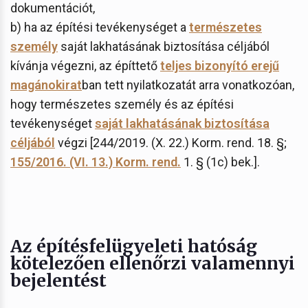
dokumentációt,
b) ha az építési tevékenységet a
természetes
személy
saját lakhatásának biztosítása céljából
kívánja végezni, az építtető
teljes bizonyító erejű
magánokirat
ban tett nyilatkozatát arra vonatkozóan,
hogy természetes személy és az építési
tevékenységet
saját lakhatásának biztosítása
céljából
végzi [244/2019. (X. 22.) Korm. rend. 18. §;
155/2016. (VI. 13.) Korm. rend.
1. § (1c) bek.].
Az építésfelügyeleti hatóság
kötelezően ellenőrzi valamennyi
bejelentést