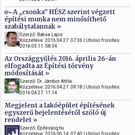
A „csonka” HÉSZ szerint végzett
építési munka nem minősíthető
szabálytalannak »
Szerző: Baksa Lajos
Közzétéve: 2016.04.27. 07:36 | Utolsó frissítés:
2016.05.11. 08:34
Az Országgyűlés 2016. április 26-án
elfogadta az Építési törvény
módosítását »
Szerző: Dr. Jámbor Attila
Közzétéve: 2016.04.27. 09:18 | Utolsó frissítés:
2016.04.27. 11:14
Megjelent a lakóépület építésének
egyszerű bejelentéséről szóló új
rendelet »
Szerző: Építésijog.hu
Közzétéve: 2016.06.14. 07:40 | Utolsó frissítés: