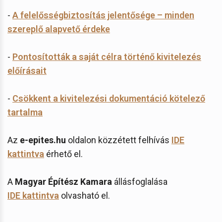
-
A felelősségbiztosítás jelentősége – minden
szereplő alapvető érdeke
-
Pontosították a saját célra történő kivitelezés
előírásait
-
Csökkent a kivitelezési dokumentáció kötelező
tartalma
Az
e-epites.hu
oldalon közzétett felhívás
IDE
kattintva
érhető el.
A
Magyar Építész Kamara
állásfoglalása
IDE kattintva
olvasható el.