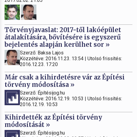
2017.02.02. 21:05
Törvényjavaslat: 2017-től lakóépület
átalakítására, bővítésére is egyszerű
bejelentés alapján kerülhet sor »
Szerző: Baksa Lajos
Közzétéve: 2016.11.23. 13:54 | Utolsó frissítés:
2016.12.23. 17:20
Már csak a kihirdetésre vár az Építési
törvény módosítása »
Szerző: Építésijog.hu
Közzétéve: 2016.12.19. 10:53 | Utolsó frissítés:
2016.12.19. 10:53
Kihirdették az Építési törvény
módosítását »
Szerző: Építésijog.hu