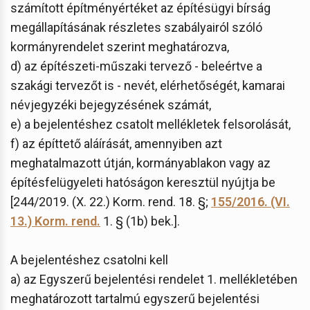
számított építményértéket az építésügyi bírság
megállapításának részletes szabályairól szóló
kormányrendelet szerint meghatározva,
d) az építészeti-műszaki tervező - beleértve a
szakági tervezőt is - nevét, elérhetőségét, kamarai
névjegyzéki bejegyzésének számát,
e) a bejelentéshez csatolt mellékletek felsorolását,
f) az építtető aláírását, amennyiben azt
meghatalmazott útján, kormányablakon vagy az
építésfelügyeleti hatóságon keresztül nyújtja be
[244/2019. (X. 22.) Korm. rend. 18. §;
155/2016. (VI.
13.) Korm. rend.
1. § (1b) bek.].
A bejelentéshez csatolni kell
a) az Egyszerű bejelentési rendelet 1. mellékletében
meghatározott tartalmú egyszerű bejelentési