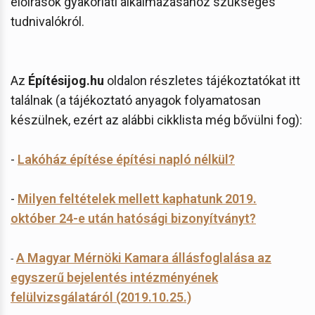
előírások gyakorlati alkalmazásához szükséges
tudnivalókról.
Az
Építésijog.hu
oldalon részletes tájékoztatókat itt
találnak (a tájékoztató anyagok folyamatosan
készülnek, ezért az alábbi cikklista még bővülni fog):
-
Lakóház építése építési napló nélkül?
-
Milyen feltételek mellett kaphatunk 2019.
október 24-e után hatósági bizonyítványt?
A Magyar Mérnöki Kamara állásfoglalása az
-
egyszerű bejelentés intézményének
felülvizsgálatáról (2019.10.25.)