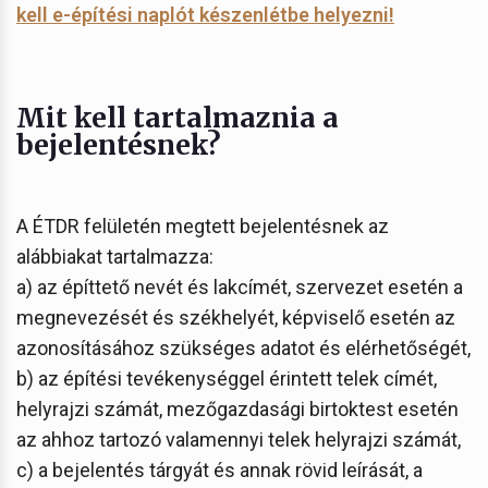
kell e-építési naplót készenlétbe helyezni!
Mit kell tartalmaznia a
bejelentésnek?
A ÉTDR felületén megtett bejelentésnek az
alábbiakat tartalmazza:
a) az építtető nevét és lakcímét, szervezet esetén a
megnevezését és székhelyét, képviselő esetén az
azonosításához szükséges adatot és elérhetőségét,
b) az építési tevékenységgel érintett telek címét,
helyrajzi számát, mezőgazdasági birtoktest esetén
az ahhoz tartozó valamennyi telek helyrajzi számát,
c) a bejelentés tárgyát és annak rövid leírását, a