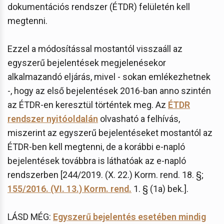
dokumentációs rendszer (ÉTDR) felületén kell
megtenni.
Ezzel a módosítással mostantól visszaáll az
egyszerű bejelentések megjelenésekor
alkalmazandó eljárás, mivel - sokan emlékezhetnek
-, hogy az első bejelentések 2016-ban anno szintén
az ÉTDR-en keresztül történtek meg. Az
ÉTDR
rendszer nyitóoldalán
olvasható a felhívás,
miszerint az egyszerű bejelentéseket mostantól az
ÉTDR-ben kell megtenni, de a korábbi e-napló
bejelentések továbbra is láthatóak az e-napló
rendszerben [244/2019. (X. 22.) Korm. rend. 18. §;
155/2016. (VI. 13.) Korm. rend.
1. § (1a) bek.].
LÁSD MÉG:
Egyszerű bejelentés esetében mindig