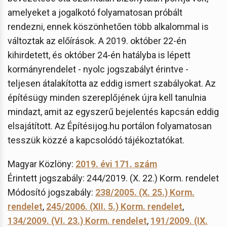
amelyeket a jogalkotó folyamatosan próbált
rendezni, ennek köszönhetően több alkalommal is
változtak az előírások. A 2019. október 22-én
kihirdetett, és október 24-én hatályba is lépett
kormányrendelet - nyolc jogszabályt érintve -
teljesen átalakította az eddig ismert szabályokat. Az
építésügy minden szereplőjének újra kell tanulnia
mindazt, amit az egyszerű bejelentés kapcsán eddig
elsajátított. Az Építésijog.hu portálon folyamatosan
tesszük közzé a kapcsolódó tájékoztatókat.
Magyar Közlöny:
2019. évi 171. szám
Érintett jogszabály: 244/2019. (X. 22.) Korm. rendelet
Módosító jogszabály:
238/2005. (X. 25.) Korm.
rendelet
,
245/2006. (XII. 5.) Korm. rendelet
,
134/2009. (VI. 23.) Korm. rendelet
,
191/2009. (IX.