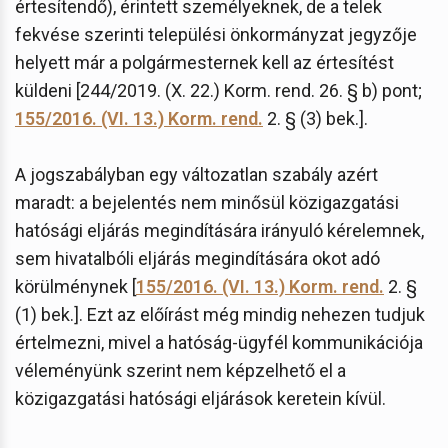
értesítendő), érintett személyeknek, de a telek
fekvése szerinti települési önkormányzat jegyzője
helyett már a polgármesternek kell az értesítést
küldeni [244/2019. (X. 22.) Korm. rend. 26. § b) pont;
155/2016. (VI. 13.) Korm. rend.
2. § (3) bek.].
A jogszabályban egy változatlan szabály azért
maradt: a bejelentés nem minősül közigazgatási
hatósági eljárás megindítására irányuló kérelemnek,
sem hivatalbóli eljárás megindítására okot adó
körülménynek [
155/2016. (VI. 13.) Korm. rend.
2. §
(1) bek.]. Ezt az előírást még mindig nehezen tudjuk
értelmezni, mivel a hatóság-ügyfél kommunikációja
véleményünk szerint nem képzelhető el a
közigazgatási hatósági eljárások keretein kívül.