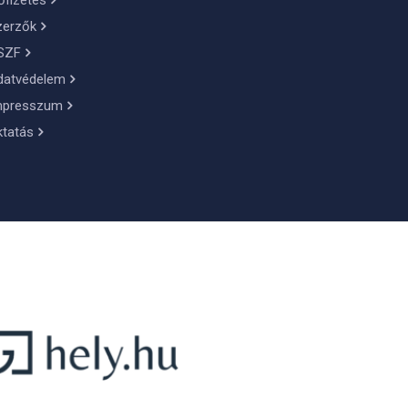
őfizetés
zerzők
SZF
datvédelem
mpresszum
ktatás