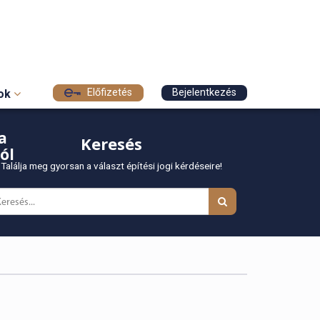
Előfizetés
Bejelentkezés
sok
a
Keresés
ól
Találja meg gyorsan a választ építési jogi kérdéseire!