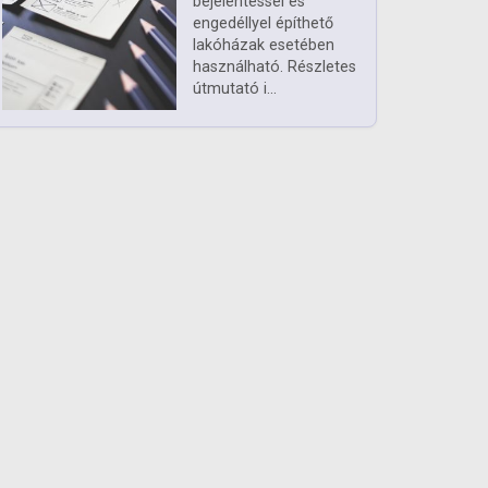
bejelentéssel és
engedéllyel építhető
lakóházak esetében
használható. Részletes
útmutató i...