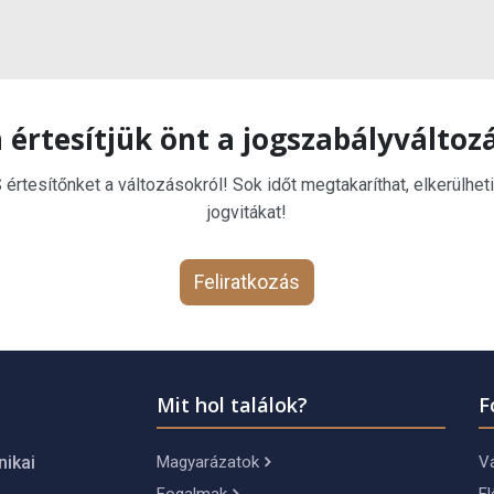
 értesítjük önt a jogszabályváltoz
rtesítőnket a változásokról! Sok időt megtakaríthat, elkerülheti
jogvitákat!
Feliratkozás
Mit hol találok?
F
Magyarázatok
Vá
nikai