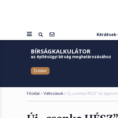
Kérdések-
BÍRSÁGKALKULÁTOR
az építésügyi bírság meghatározásához
Érdekel
Főoldal
Változások
Új „csonka HÉSZ” az egyszer