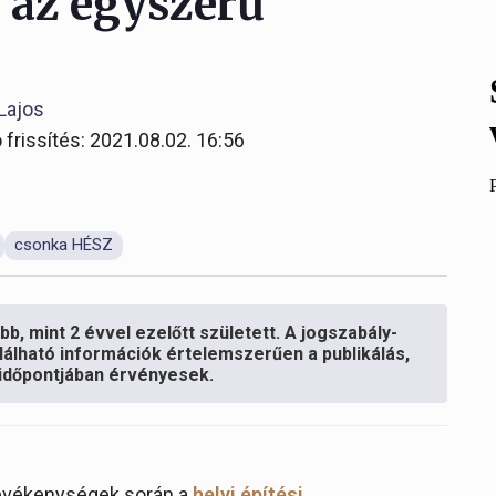
 az egyszerű
Lajos
 frissítés: 2021.08.02. 16:56
csonka HÉSZ
b, mint 2 évvel ezelőtt született. A jogszabály-
lálható információk értelemszerűen a publikálás,
s időpontjában érvényesek.
tevékenységek során a
helyi építési