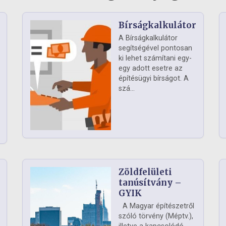
Bírságkalkulátor
A Bírságkalkulátor
segítségével pontosan
ki lehet számítani egy-
egy adott esetre az
építésügyi bírságot. A
szá...
Zöldfelületi
ág
tanúsítvány –
GYIK
A Magyar építészetről
szóló törvény (Méptv.),