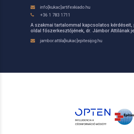
info[kukac]artifexkiado.hu
+36 1 783 1711
A szakmai tartalommal kapcsolatos kérdéseit, 
oldal főszerkesztőjének, dr. Jámbor Attilának je
jambor.attila[kukac]epitesijog.hu