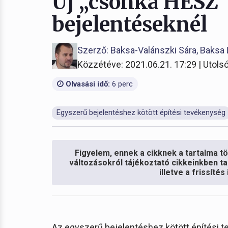
Új „csonka HÉSZ”
bejelentéseknél
Szerző: Baksa-Valánszki Sára, Baksa 
Közzétéve: 2021.06.21. 17:29 | Utolsó
Olvasási idő:
6 perc
Egyszerű bejelentéshez kötött építési tevékenység
Figyelem, ennek a cikknek a tartalma töb
változásokról tájékoztató cikkeinkben ta
illetve a frissíté
Az egyszerű bejelentéshez kötött építési 