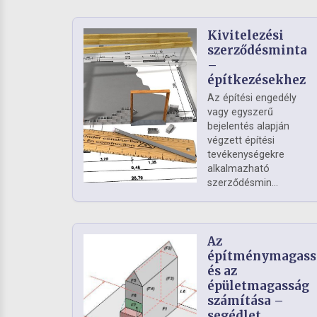
Kivitelezési
szerződésminta
–
építkezésekhez
Az építési engedély
vagy egyszerű
bejelentés alapján
végzett építési
tevékenységekre
alkalmazható
szerződésmin...
Az
építménymagass
és az
épületmagasság
számítása –
segédlet