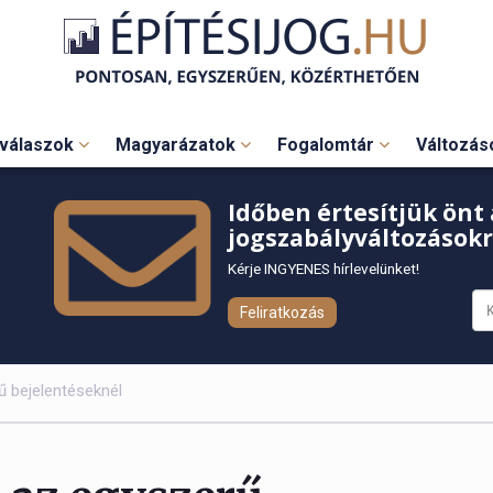
válaszok
Magyarázatok
Fogalomtár
Változá
Időben értesítjük önt 
jogszabályváltozásokr
Kérje INGYENES hírlevelünket!
Feliratkozás
ű bejelentéseknél