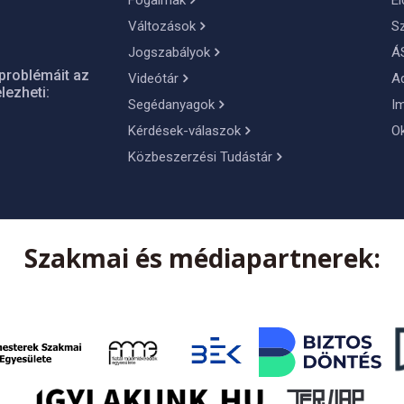
Fogalmak
El
Változások
S
Jogszabályok
Á
problémáit az
Videótár
A
lezheti:
Segédanyagok
I
Kérdések-válaszok
O
Közbeszerzési Tudástár
Szakmai és médiapartnerek: