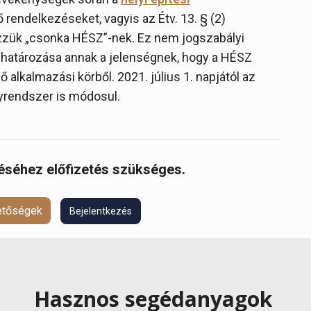
rendelkezéseket, vagyis az Étv. 13. § (2)
ezzük „csonka HÉSZ”-nek. Ez nem jogszabályi
ghatározása annak a jelenségnek, hogy a HÉSZ
 alkalmazási körből. 2021. július 1. napjától az
yrendszer is módosul.
réséhez előfizetés szükséges.
hetőségek
Bejelentkezés
Hasznos segédanyagok