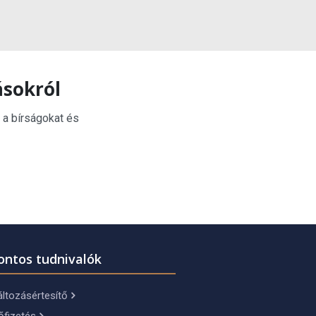
ásokról
 a bírságokat és
ontos tudnivalók
ltozásértesítő