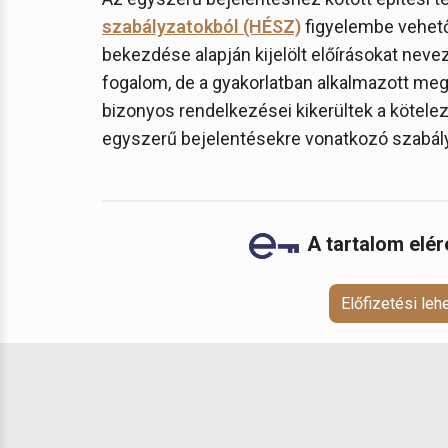
szabályzatokból (HÉSZ)
figyelembe vehető 
bekezdése alapján kijelölt előírásokat nev
fogalom, de a gyakorlatban alkalmazott me
bizonyos rendelkezései kikerültek a kötelező
egyszerű bejelentésekre vonatkozó szabál
A tartalom elé
Előfizetési le