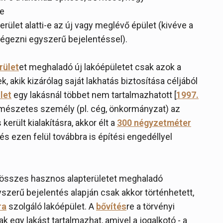
ve
ület alatti-e az új vagy meglévő épület (kivéve a
égezni egyszerű bejelentéssel).
rület
et meghaladó új lakóépületet csak azok a
k, akik kizárólag saját lakhatás biztosítása céljából
let
egy lakásnál többet nem tartalmazhatott [
1997.
ermészetes személy (pl. cég, önkormányzat) az
került kialakításra, akkor élt a
300 négyzetméter
 és ezen felül továbbra is építési engedéllyel
összes hasznos alapterületet meghaladó
szerű bejelentés alapján csak akkor történhetett,
ra
szolgáló lakóépület. A
bővítés
re a törvényi
k egy lakást tartalmazhat, amivel a jogalkotó - a