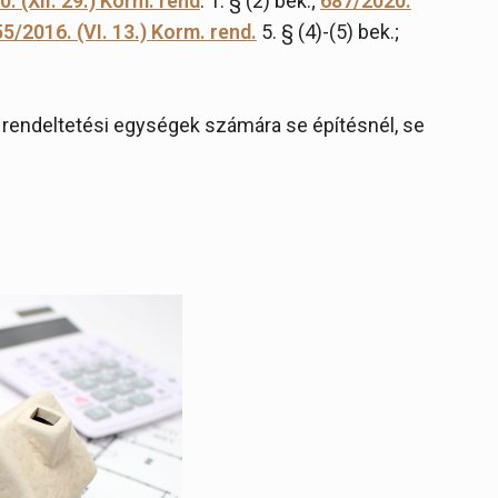
. (XII. 29.) Korm. rend
. 1. § (2) bek.;
687/2020.
5/2016. (VI. 13.) Korm. rend.
5. § (4)-(5) bek.;
rendeltetési egységek számára se építésnél, se