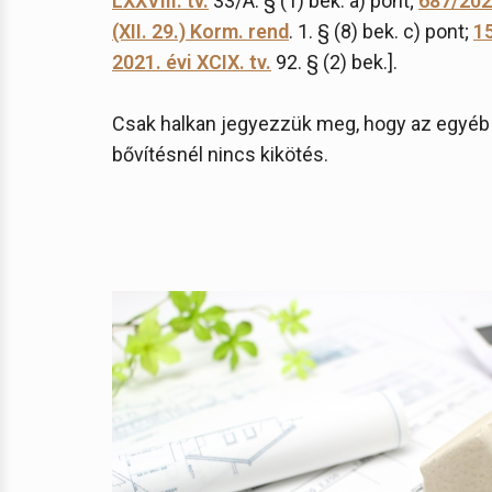
LXXVIII. tv.
33/A. § (1) bek. a) pont;
687/2020
(XII. 29.) Korm. rend
. 1. § (8) bek. c) pont;
15
2021. évi XCIX. tv.
92. § (2) bek.].
Csak halkan jegyezzük meg, hogy az egyéb 
bővítésnél nincs kikötés.