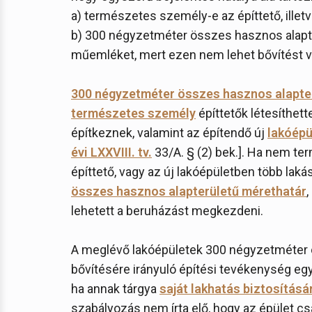
a) természetes személy-e az építtető, illet
b) 300 négyzetméter összes hasznos alapter
műemléket, mert ezen nem lehet bővítést v
300 négyzetméter összes hasznos alapte
természetes személy
építtetők létesíthette
építkeznek, valamint az építendő új
lakóépü
évi LXXVIII. tv.
33/A. § (2) bek.]. Ha nem t
építtető, vagy az új lakóépületben több lakás 
összes hasznos alapterületű mérethatár
,
lehetett a beruházást megkezdeni.
A meglévő lakóépületek 300 négyzetméter 
bővítésére irányuló építési tevékenység egy
ha annak tárgya
saját lakhatás biztosításá
szabályozás nem írta elő, hogy az épület csa