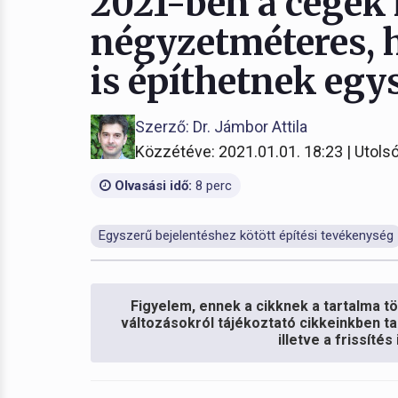
2021-ben a cégek
négyzetméteres, h
is építhetnek egy
Szerző: Dr. Jámbor Attila
Közzétéve: 2021.01.01. 18:23 | Utolsó
Olvasási idő:
8 perc
Egyszerű bejelentéshez kötött építési tevékenység
Figyelem, ennek a cikknek a tartalma töb
változásokról tájékoztató cikkeinkben ta
illetve a frissíté