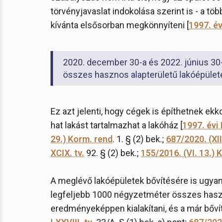
törvényjavaslat indokolása szerint is - a t
kívánta elsősorban megkönnyíteni [
1997. év
2020. december 30-a és 2022. június 30
összes hasznos alapterületű lakóépülete
Ez azt jelenti, hogy cégek is építhetnek ekk
hat lakást tartalmazhat a lakóház [
1997. évi 
29.) Korm. rend
. 1. § (2) bek.;
687/2020. (XII
XCIX. tv.
92. § (2) bek.;
155/2016. (VI. 13.) 
A meglévő lakóépületek bővítésére is ugya
legfeljebb 1000 négyzetméter összes haszno
eredményeképpen kialakítani, és a már bővíte