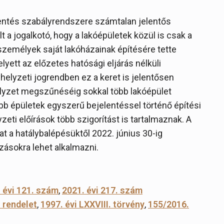
entés szabályrendszere számtalan jelentős
 a jogalkotó, hogy a lakóépületek közül is csak a
zemélyek saját lakóházainak építésére tette
lyett az előzetes hatósági eljárás nélküli
helyzeti jogrendben ez a keret is jelentősen
elyzet megszűnéséig sokkal több lakóépület
bb épületek egyszerű bejelentéssel történő építési
eti előírások több szigorítást is tartalmaznak. A
t a hatálybalépésüktől 2022. június 30-ig
ásokra lehet alkalmazni.
 évi 121. szám
,
2021. évi 217. szám
. rendelet
,
1997. évi LXXVIII. törvény
,
155/2016.