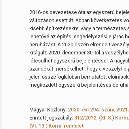
2016-os bevezetése óta az egyszerű bejel
változáson esett át. Abban következetes volt
kisebb építkezésekre, vagy a természetes s
lehetővé az építési engedélyezési eljárás he
beruházást. A 2020 őszén elrendelt veszély
kitágult: 2020. december 30-tól a veszélyh
létesülhet egyszerű bejelentéssel. A nagyo
szándékát mérsékelheti, hogy a veszélyhelyz
jelen összefoglalóban bemutatott előírásoka
megkezdett egyszerű bejelentéses beruház
Magyar Közlöny:
2020. évi 294. szám
,
2021.
Érintett jogszabály:
312/2012. (XI. 8.) Korm
(VI. 13.) Korm. rendelet