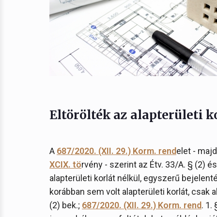
Eltörölték az alapterületi k
A
687/2020. (XII. 29.) Korm. rend
elet - ma
XCIX. tö
rvény - szerint az Étv. 33/A. § (2)
alapterületi korlát nélkül, egyszerű bejelen
korábban sem volt alapterületi korlát, csak 
(2) bek.;
687/2020. (XII. 29.) Korm. rend
. 1.