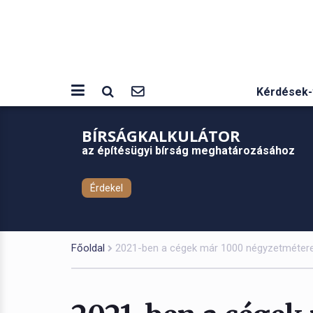
Kérdések-
BÍRSÁGKALKULÁTOR
az építésügyi bírság meghatározásához
Érdekel
Főoldal
2021-ben a cégek már 1000 négyzetméteres,