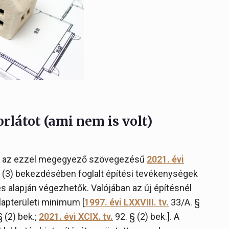
orlátot (ami nem is volt)
jd az ezzel megegyező szövegezésű
2021. évi
 és (3) bekezdésében foglalt építési tevékenységek
tés alapján végezhetők. Valójában az új építésnél
alapterületi minimum [
1997. évi LXXVIII. tv.
33/A. §
 § (2) bek.;
2021. évi XCIX. tv.
92. § (2) bek.]. A