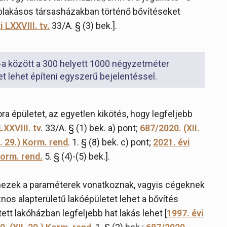
öbblakásos társasházakban történő bővítéseket
i LXXVIII. tv.
33/A. § (3) bek.].
-a között a 300 helyett 1000 négyzetméter
t lehet építeni egyszerű bejelentéssel.
ora épületet, az egyetlen kikötés, hogy legfeljebb
LXXVIII. tv.
33/A. § (1) bek. a) pont;
687/2020. (XII.
. 29.) Korm. rend
. 1. § (8) bek. c) pont;
2021. évi
Korm. rend.
5. § (4)-(5) bek.].
nezek a paraméterek vonatkoznak, vagyis cégeknek
s alapterületű lakóépületet lehet a bővítés
tt lakóházban legfeljebb hat lakás lehet [
1997. évi