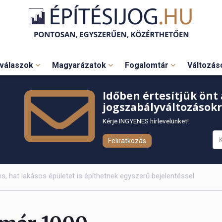
válaszok
Magyarázatok
Fogalomtár
Változá
Időben értesítjük önt 
jogszabályváltozásokr
Kérje INGYENES hírlevelünket!
Feliratkozás
 hat lakásos épületet is építhetnek egyszerű bejelentéssel