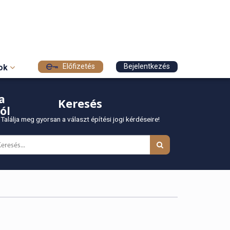
Előfizetés
Bejelentkezés
sok
a
Keresés
ól
Találja meg gyorsan a választ építési jogi kérdéseire!