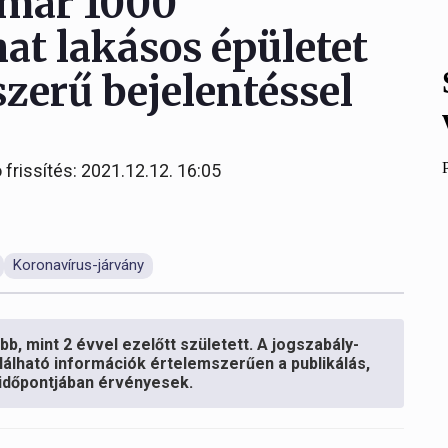
 már 1000
at lakásos épületet
szerű bejelentéssel
 frissítés: 2021.12.12. 16:05
Koronavírus-járvány
b, mint 2 évvel ezelőtt született. A jogszabály-
lálható információk értelemszerűen a publikálás,
s időpontjában érvényesek.