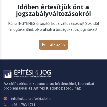
Időben értesítjük önt a
jogszabályváltozásokról
Kérje INGYENES értesítőnket a változásokról! Sok időt
megtakaríthat, elkerülheti a bírságokat és jogvitákat!
Feliratkozás
Az előfizetéssel kapcsolatos kérdésekkel, technikai
problémákkal az Artifex Kiadóhoz fordulhat:
info[kukac]artifexkiado.hu
+36 1 783 1711