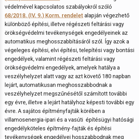
védelmével kapcsolatos szabályokról szóló
68/2018. (IV. 9.) Korm. rendelet
alapján végezhető
különböző építési, illetve régészeti feltárási vagy
örökségvédelmi tevékenységek engedélyeinek az
automatikus meghosszabbításáról szól. Így azok a
végeleges építési, elvi építési, telepítési vagy bontási
engedélyek, valamint régészeti feltárási vagy
örökségvédelmi engedélyek, amelyek hatálya a
veszélyhelyzet alatt vagy az azt követő 180 napban
lejárt, automatikusan meghosszabbodnak a
veszélyhelyzet megszűnésétől számított további
egy évre, illetve a lejárt hatályhoz képesti további egy
évre. A sajátos építményfajták körében a
villamosenergia-ipari és a vasúti építésügyi hatósági
engedélyköteles építmény-fajták és építési
tevékenységek engedélyei hosszabbodnak meg