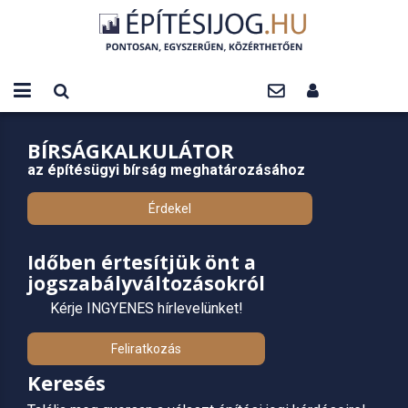
BÍRSÁGKALKULÁTOR
az építésügyi bírság meghatározásához
Érdekel
Időben értesítjük önt a
jogszabályváltozásokról
Kérje INGYENES hírlevelünket!
Feliratkozás
Keresés