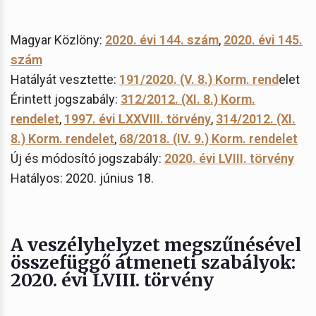
Magyar Közlöny:
2020. évi 144. szám
,
2020. évi 145.
szám
Hatályát vesztette:
191/2020. (V. 8.) Korm. rend
elet
Érintett jogszabály:
312/2012. (XI. 8.) Korm.
rendelet
,
1997. évi LXXVIII. törvény
,
314/2012. (XI.
8.) Korm. rendelet
,
68/2018. (IV. 9.) Korm. rendelet
Új és módosító jogszabály:
2020. évi LVIII. törvény
Hatályos: 2020. június 18.
A veszélyhelyzet megszűnésével
összefüggő átmeneti szabályok:
2020. évi LVIII. törvény