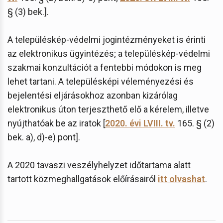
§ (3) bek.].
A településkép-védelmi jogintézményeket is érinti
az elektronikus ügyintézés; a településkép-védelmi
szakmai konzultációt a fentebbi módokon is meg
lehet tartani. A településképi véleményezési és
bejelentési eljárásokhoz azonban kizárólag
elektronikus úton terjeszthető elő a kérelem, illetve
nyújthatóak be az iratok [
2020. évi LVIII. tv.
165. § (2)
bek. a), d)-e) pont].
A 2020 tavaszi veszélyhelyzet időtartama alatt
tartott közmeghallgatások előírásairól
itt olvashat
.