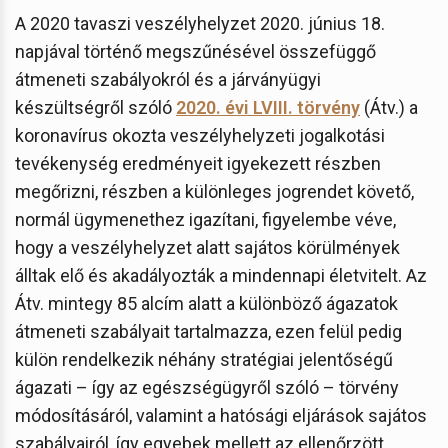
A 2020 tavaszi veszélyhelyzet 2020. június 18.
napjával történő megszűnésével összefüggő
átmeneti szabályokról és a járványügyi
készültségről szóló
2020. évi LVIII. törvény
(Átv.) a
koronavírus okozta veszélyhelyzeti jogalkotási
tevékenység eredményeit igyekezett részben
megőrizni, részben a különleges jogrendet követő,
normál ügymenethez igazítani, figyelembe véve,
hogy a veszélyhelyzet alatt sajátos körülmények
álltak elő és akadályozták a mindennapi életvitelt. Az
Átv. mintegy 85 alcím alatt a különböző ágazatok
átmeneti szabályait tartalmazza, ezen felül pedig
külön rendelkezik néhány stratégiai jelentőségű
ágazati – így az egészségügyről szóló – törvény
módosításáról, valamint a hatósági eljárások sajátos
szabályairól, így egyebek mellett az ellenőrzött