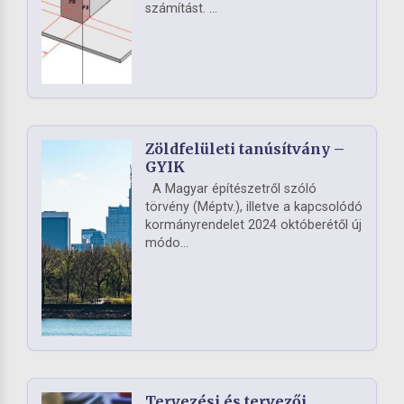
számítást. ...
Zöldfelületi tanúsítvány –
GYIK
A Magyar építészetről szóló
törvény (Méptv.), illetve a kapcsolódó
kormányrendelet 2024 októberétől új
módo...
Tervezési és tervezői