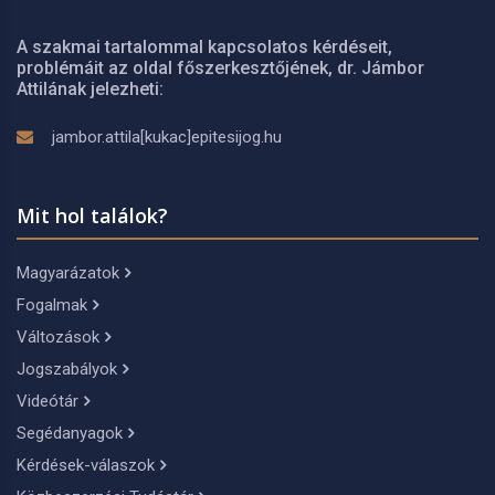
A szakmai tartalommal kapcsolatos kérdéseit,
problémáit az oldal főszerkesztőjének, dr. Jámbor
Attilának jelezheti:
jambor.attila[kukac]epitesijog.hu
Mit hol találok?
Magyarázatok
Fogalmak
Változások
Jogszabályok
Videótár
Segédanyagok
Kérdések-válaszok