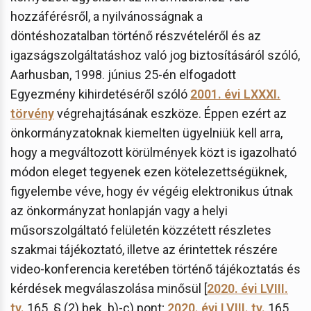
hozzáférésről, a nyilvánosságnak a
döntéshozatalban történő részvételéről és az
igazságszolgáltatáshoz való jog biztosításáról szóló,
Aarhusban, 1998. június 25-én elfogadott
Egyezmény kihirdetéséről szóló
2001. évi LXXXI.
törvény
végrehajtásának eszköze. Éppen ezért az
önkormányzatoknak kiemelten ügyelniük kell arra,
hogy a megváltozott körülmények közt is igazolható
módon eleget tegyenek ezen kötelezettségüknek,
figyelembe véve, hogy év végéig elektronikus útnak
az önkormányzat honlapján vagy a helyi
műsorszolgáltató felületén közzétett részletes
szakmai tájékoztató, illetve az érintettek részére
video-konferencia keretében történő tájékoztatás és
kérdések megválaszolása minősül [
2020. évi LVIII.
tv.
165. § (2) bek. b)-c) pont;
2020. évi LVIII. tv.
165.