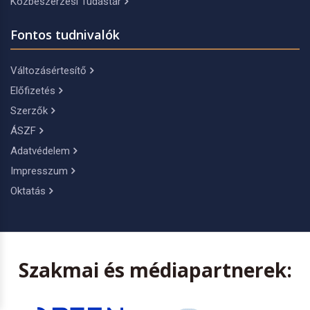
Közbeszerzési Tudástár
Fontos tudnivalók
Változásértesítő
Előfizetés
Szerzők
ÁSZF
Adatvédelem
Impresszum
Oktatás
Szakmai és médiapartnerek: