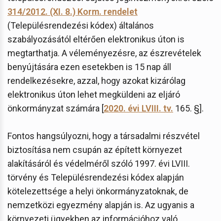
314/2012. (XI. 8.) Korm. rendelet
(Településrendezési kódex) általános
szabályozásától eltérően elektronikus úton is
megtarthatja. A véleményezésre, az észrevételek
benyújtására ezen esetekben is 15 nap áll
rendelkezésekre, azzal, hogy azokat kizárólag
elektronikus úton lehet megküldeni az eljáró
önkormányzat számára [
2020. évi LVIII. tv.
165. §].
Fontos hangsúlyozni, hogy a társadalmi részvétel
biztosítása nem csupán az épített környezet
alakításáról és védelméről szóló 1997. évi LVIII.
törvény és Településrendezési kódex alapján
kötelezettsége a helyi önkormányzatoknak, de
nemzetközi egyezmény alapján is. Az ugyanis a
környezeti ügyekben az információhoz való