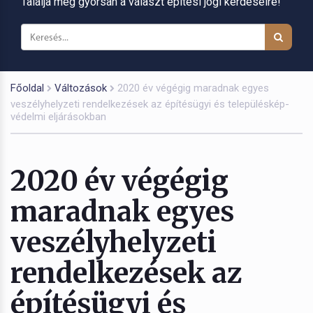
Találja meg gyorsan a választ építési jogi kérdéseire!
Főoldal
Változások
2020 év végégig maradnak egyes
veszélyhelyzeti rendelkezések az építésügyi és településkép-
védelmi eljárásokban
2020 év végégig
maradnak egyes
veszélyhelyzeti
rendelkezések az
építésügyi és