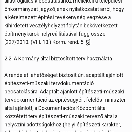
állásfoglalás kibocsátásához mellékeli a települési
önkormányzat jegyzőjének nyilatkozatát arról, hogy
a kérelmezett építési tevékenység végzése a
kihirdetett veszélyhelyzet folytán bekövetkezett
építménykárok helyreállításával függ össze
[227/2010. (VIII. 13.) Korm. rend. 5. §].
2.2. A Kormány által biztosított terv használata
A rendelet lehetőséget biztosít ún. adaptált ajánlott
építészeti-műszaki tervdokumentáció
becsatolására. Adaptált ajánlott építészeti-műszaki
tervdokumentáció az építésügyért felelős miniszter
által ajánlott, a Dokumentációs Központ által
közzétett terv építészeti-műszaki tervező által a
helyszíni adottságokhoz (helyi építészeti karakter,