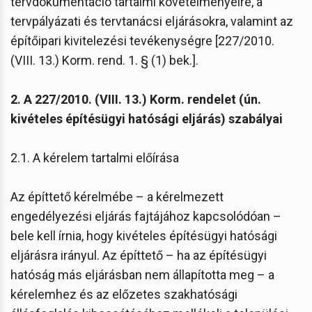
tervdokumentáció tartalmi követelményeire, a
tervpályázati és tervtanácsi eljárásokra, valamint az
építőipari kivitelezési tevékenységre [227/2010.
(VIII. 13.) Korm. rend. 1. § (1) bek.].
2. A 227/2010. (VIII. 13.) Korm. rendelet (ún.
kivételes építésügyi hatósági eljárás) szabályai
2.1. A kérelem tartalmi előírása
Az építtető kérelmébe – a kérelmezett
engedélyezési eljárás fajtájához kapcsolódóan –
bele kell írnia, hogy kivételes építésügyi hatósági
eljárásra irányul. Az építtető – ha az építésügyi
hatóság más eljárásban nem állapította meg – a
kérelemhez és az előzetes szakhatósági