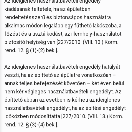
Az ideiglenes használatbavételi engedély
kiadásának feltétele, ha az épületben
rendeltetésszerű és biztonságos használatra
alkalmas módon legalább egy fűthető lakószoba, a
főzést és a tisztálkodást, az illemhely-használatot
biztosító helyiség van [227/2010. (VIII. 13.) Korm.
rend. 12. § (1)-(2) bek.].
Az ideiglenes használatbavételi engedély hatályát
veszti, ha az építtető az épületre vonatkozóan –
annak teljes befejezését követően – két éven belül
nem kér végleges használatbavételi engedélyt. Az
építtető abban az esetben is kérheti az ideiglenes
használatbavételi engedélyt, ha az építési engedélyt
időközben módosíttatta [227/2010. (VIII. 13.) Korm.
rend. 12. § (3)-(4) bek.].