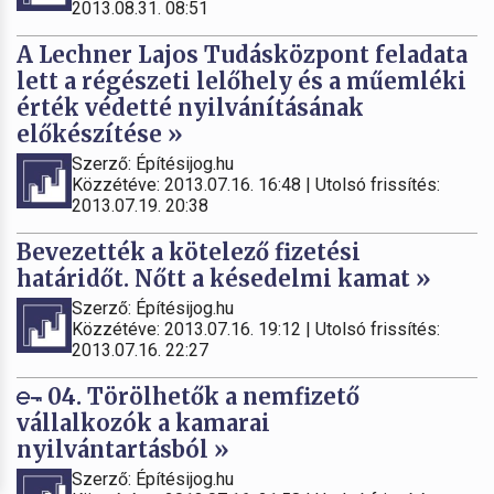
2013.08.31. 08:51
A Lechner Lajos Tudásközpont feladata
lett a régészeti lelőhely és a műemléki
érték védetté nyilvánításának
előkészítése »
Szerző: Építésijog.hu
Közzétéve: 2013.07.16. 16:48 | Utolsó frissítés:
2013.07.19. 20:38
Bevezették a kötelező fizetési
határidőt. Nőtt a késedelmi kamat »
Szerző: Építésijog.hu
Közzétéve: 2013.07.16. 19:12 | Utolsó frissítés:
2013.07.16. 22:27
04. Törölhetők a nemfizető
vállalkozók a kamarai
nyilvántartásból »
Szerző: Építésijog.hu