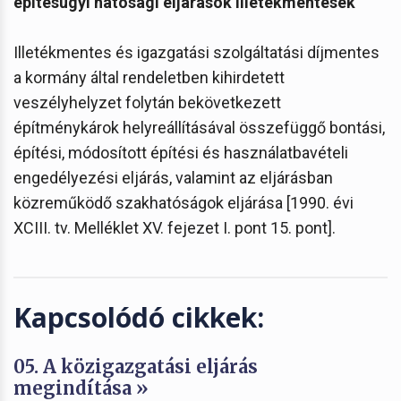
építésügyi hatósági eljárások illetékmentesek
Illetékmentes és igazgatási szolgáltatási díjmentes
a kormány által rendeletben kihirdetett
veszélyhelyzet folytán bekövetkezett
építménykárok helyreállításával összefüggő bontási,
építési, módosított építési és használatbavételi
engedélyezési eljárás, valamint az eljárásban
közreműködő szakhatóságok eljárása [1990. évi
XCIII. tv. Melléklet XV. fejezet I. pont 15. pont].
Kapcsolódó cikkek:
05. A közigazgatási eljárás
megindítása »