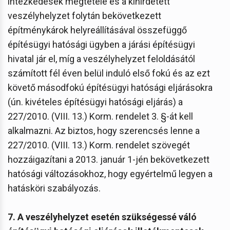
intézkedések megtétele és a kihirdetett
veszélyhelyzet folytán bekövetkezett
építménykárok helyreállításával összefüggő
építésügyi hatósági ügyben a járási építésügyi
hivatal jár el, míg a veszélyhelyzet feloldásától
számított fél éven belül induló első fokú és az ezt
követő másodfokú építésügyi hatósági eljárásokra
(ún. kivételes építésügyi hatósági eljárás) a
227/2010. (VIII. 13.) Korm. rendelet 3. §-át kell
alkalmazni. Az biztos, hogy szerencsés lenne a
227/2010. (VIII. 13.) Korm. rendelet szövegét
hozzáigazítani a 2013. január 1-jén bekövetkezett
hatósági változásokhoz, hogy egyértelmű legyen a
hatásköri szabályozás.
7. A
veszélyhelyzet esetén szükségessé váló