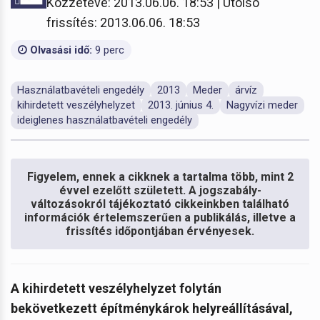
Közzétéve: 2013.06.06. 18:53 | Utolsó
frissítés: 2013.06.06. 18:53
Olvasási idő:
9 perc
Használatbavételi engedély
2013
Meder
árvíz
kihirdetett veszélyhelyzet
2013. június 4.
Nagyvízi meder
ideiglenes használatbavételi engedély
Figyelem, ennek a cikknek a tartalma több, mint 2
évvel ezelőtt született. A jogszabály-
változásokról tájékoztató cikkeinkben található
információk értelemszerűen a publikálás, illetve a
frissítés időpontjában érvényesek.
A kihirdetett veszélyhelyzet folytán
bekövetkezett építménykárok helyreállításával,