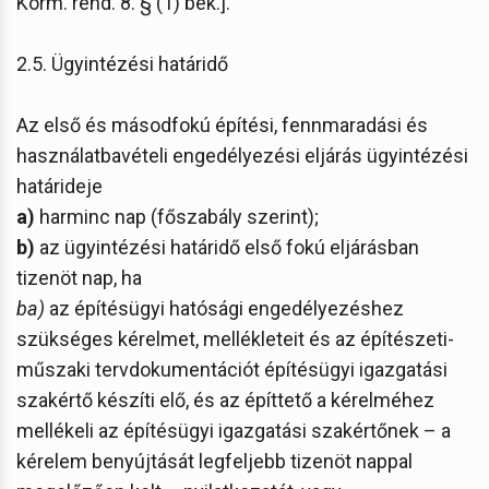
Korm. rend. 8. § (1) bek.].
2.5. Ügyintézési határidő
Az első és másodfokú építési, fennmaradási és
használatbavételi engedélyezési eljárás ügyintézési
határideje
a)
harminc nap (főszabály szerint);
b)
az ügyintézési határidő első fokú eljárásban
tizenöt nap, ha
ba)
az építésügyi hatósági engedélyezéshez
szükséges kérelmet, mellékleteit és az építészeti-
műszaki tervdokumentációt építésügyi igazgatási
szakértő készíti elő, és az építtető a kérelméhez
mellékeli az építésügyi igazgatási szakértőnek – a
kérelem benyújtását legfeljebb tizenöt nappal