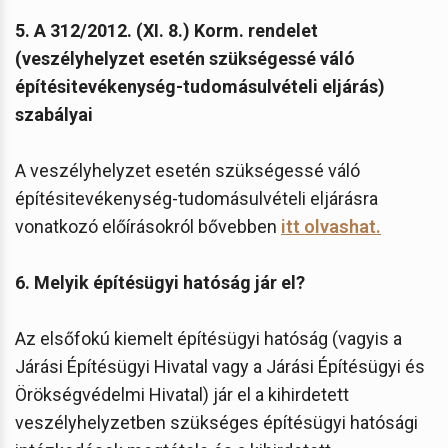
5. A 312/2012. (XI. 8.) Korm. rendelet
(veszélyhelyzet esetén szükségessé váló
építésitevékenység-tudomásulvételi eljárás)
szabályai
A veszélyhelyzet esetén szükségessé váló
építésitevékenység-tudomásulvételi eljárásra
vonatkozó előírásokról bővebben
itt olvashat
.
6. Melyik építésügyi hatóság jár el?
Az elsőfokú kiemelt építésügyi hatóság (vagyis a
Járási Építésügyi Hivatal vagy a Járási Építésügyi és
Örökségvédelmi Hivatal) jár el a kihirdetett
veszélyhelyzetben szükséges építésügyi hatósági