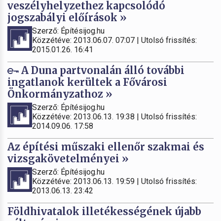
veszélyhelyzethez kapcsolódó
jogszabályi előírások »
Szerző: Építésijog.hu
Közzétéve: 2013.06.07. 07:07 | Utolsó frissítés:
2015.01.26. 16:41
A Duna partvonalán álló további
ingatlanok kerültek a Fővárosi
Önkormányzathoz »
Szerző: Építésijog.hu
Közzétéve: 2013.06.13. 19:38 | Utolsó frissítés:
2014.09.06. 17:58
Az építési műszaki ellenőr szakmai és
vizsgakövetelményei »
Szerző: Építésijog.hu
Közzétéve: 2013.06.13. 19:59 | Utolsó frissítés:
2013.06.13. 23:42
Földhivatalok illetékességének újabb