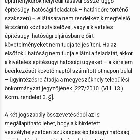
építménykárok helyreállításával összefüggő
építésügyi hatósági feladatok – határidőre történő
szakszerű – ellátására nem rendelkezik megfelelő
létszámú köztisztviselővel, vagy a kivételes
építésügyi hatósági eljárásban előírt
követelményeket nem tudja teljesíteni. Ha az
elsőfokú hatóság nem tudja ellátni a feladatát, akkor
a kivételes építésügyi hatósági ügyeket – a kérelem
beérkezését követő naptól számított öt napon belül
– ügyintézésre átadja a megyeszékhely települési
önkormányzat jegyzőjének [227/2010. (VIII. 13.)
Korm. rendelet 3. §].
A két jogszabály összevetéséből az is
megállapítható lehet, hogy a kihirdetett
veszélyhelyzetben szükséges építésügyi hatósági