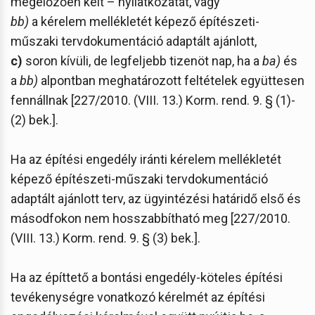
megelőzően kelt – nyilatkozatát, vagy
bb)
a kérelem mellékletét képező építészeti-
műszaki tervdokumentáció adaptált ajánlott,
c)
soron kívüli, de legfeljebb tizenöt nap, ha a
ba)
és
a
bb)
alpontban meghatározott feltételek együttesen
fennállnak [227/2010. (VIII. 13.) Korm. rend. 9. § (1)-
(2) bek.].
Ha az építési engedély iránti kérelem mellékletét
képező építészeti-műszaki tervdokumentáció
adaptált ajánlott terv, az ügyintézési határidő első és
másodfokon nem hosszabbítható meg [227/2010.
(VIII. 13.) Korm. rend. 9. § (3) bek.].
Ha az építtető a bontási engedély-köteles építési
tevékenységre vonatkozó kérelmét az építési