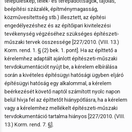
településkép, telek- és terepadottságok, tájolás,
beépítési százalék, építménymagasság,
közművesítettség stb.) illesztett, az építési
engedélyezéshez és az építőipari kivitelezési
tevékenység végzéséhez szükséges építészeti-
műszaki tervek összessége [227/2010. (VIII. 13.)
Korm. rend. 1. § (2) bek. 1. pont]. Ha az építtető a
kérelemhez adaptált ajánlott építészeti-műszaki
tervdokumentációt nyújt be, a kérelem elbírálása
során a kivételes építésügyi hatósági ügyben eljáró
építésügyi hatóság egy alkalommal, a kérelem
beérkezését követő naptól számított nyolc napon
belül hívja fel az építtetőt hiánypótlásra, ha a kérelem
vagy a kérelemhez mellékelt építészeti-műszaki
tervdokumentáció tartalma hiányos [227/2010. (VIII.
13.) Korm. rend. 7. §].