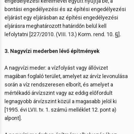
engedélyezési kérelmével együtt nyújtja be, a
bontási engedélyezési és az építési engedélyezési
eljárást egy eljárásban az építési engedélyezési
eljárásra meghatározott határidőn belül kell
lefolytatni [227/2010. (VIII. 13.) Korm. rend. 10. §].
3. Nagyvízi mederben lévő építmények
A nagyvízi meder: a vízfolyást vagy állóvizet
magában foglaló terület, amelyet az árvíz levonulása
során a víz rendszeresen elborít, és amelyet a
mértékadó árvízszint vagy az eddig előfordult
legnagyobb árvízszint közül a magasabb jelöl ki
[1995. évi LVII. tv. 1. számú melléklet 12. pont a)
alpont].