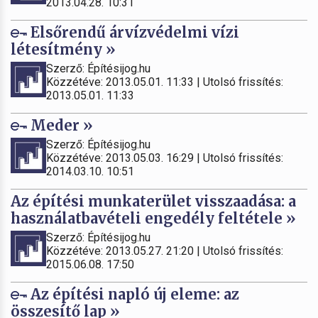
2013.04.28. 10:31
Elsőrendű árvízvédelmi vízi
létesítmény »
Szerző: Építésijog.hu
Közzétéve: 2013.05.01. 11:33 | Utolsó frissítés:
2013.05.01. 11:33
Meder »
Szerző: Építésijog.hu
Közzétéve: 2013.05.03. 16:29 | Utolsó frissítés:
2014.03.10. 10:51
Az építési munkaterület visszaadása: a
használatbavételi engedély feltétele »
Szerző: Építésijog.hu
Közzétéve: 2013.05.27. 21:20 | Utolsó frissítés:
2015.06.08. 17:50
Az építési napló új eleme: az
összesítő lap »