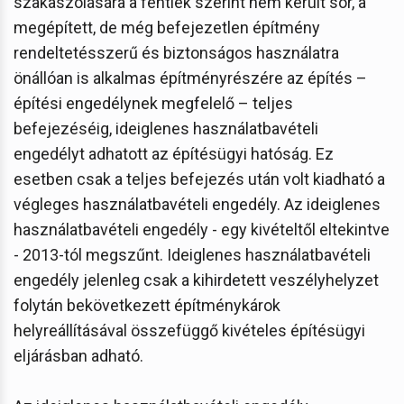
szakaszolására a fentiek szerint nem került sor, a
megépített, de még befejezetlen építmény
rendeltetésszerű és biztonságos használatra
önállóan is alkalmas építményrészére az építés –
építési engedélynek megfelelő – teljes
befejezéséig, ideiglenes használatbavételi
engedélyt adhatott az építésügyi hatóság. Ez
esetben csak a teljes befejezés után volt kiadható a
végleges használatbavételi engedély. Az ideiglenes
használatbavételi engedély - egy kivételtől eltekintve
- 2013-tól megszűnt. Ideiglenes használatbavételi
engedély jelenleg csak a kihirdetett veszélyhelyzet
folytán bekövetkezett építménykárok
helyreállításával összefüggő kivételes építésügyi
eljárásban adható.