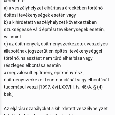
kérelemre
a) a veszélyhelyzet elhárítása érdekében történő
építési tevékenységek esetén vagy
b) a kihirdetett veszélyhelyzet következtében
szükségessé váló építési tevékenységek esetén,
valamint
c) az építmények, építményszerkezetek veszélyes
állapotának jogszerűtlen építési tevékenységgel
történő, halasztást nem tűrő elhárítása vagy
részleges elbontása esetén
a megvalósult építmény, építményrész,
építményszerkezet fennmaradását vagy elbontását
tudomásul veszi [1997. évi LXXVIII. tv. 48/A. § (4)
bek.].
Az eljárási szabályokat a kihirdetett veszélyhelyzet