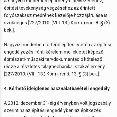
A nagyvízi mederben építmény elhelyezéséhez,
építési tevékenység végzéséhez az érintett
folyószakasz medrének kezelője hozzájárulása is
szükséges [227/2010. (VIII. 13.) Korm. rend. 8. § (3)
bek.].
Nagyvízi mederben történő építés esetén az építési
engedélyezés iránti kérelem mellékletét képező
építészeti-műszaki tervdokumentáció kötelező
része a részletes talajmechanikai szakvélemény
[227/2010. (VIII. 13.) Korm. rend. 13. § (3) bek.].
4. Kérhető ideiglenes használatbavételi engedély
A 2012. december 31-éig érvényben volt jogszabály
szerint ha az építési engedélyben az építkezés