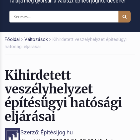
Találja meg gyorsan a választ építési jogi kérdéseire!
Főoldal
Változások
Kihirdetett veszélyhelyzet építésügyi
hatósági eljárásai
Kihirdetett
veszélyhelyzet
építésügyi hatósági
eljárásai
Szerző: Építésijog.hu