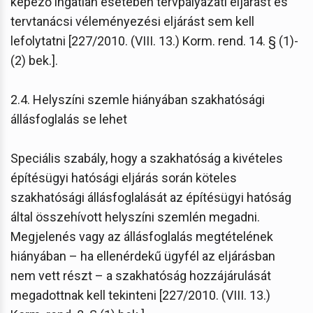
képező ingatlan esetében tervpályázati eljárást és
tervtanácsi véleményezési eljárást sem kell
lefolytatni [227/2010. (VIII. 13.) Korm. rend. 14. § (1)-
(2) bek.].
2.4. Helyszíni szemle hiányában szakhatósági
állásfoglalás se lehet
Speciális szabály, hogy a szakhatóság a kivételes
építésügyi hatósági eljárás során köteles
szakhatósági állásfoglalását az építésügyi hatóság
által összehívott helyszíni szemlén megadni.
Megjelenés vagy az állásfoglalás megtételének
hiányában – ha ellenérdekű ügyfél az eljárásban
nem vett részt – a szakhatóság hozzájárulását
megadottnak kell tekinteni [227/2010. (VIII. 13.)