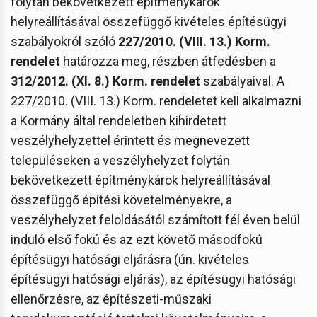
folytán bekövetkezett építménykárok
helyreállításával összefüggő kivételes építésügyi
szabályokról szóló
227/2010. (VIII. 13.) Korm.
rendelet
határozza meg, részben átfedésben a
312/2012. (XI. 8.) Korm. rendelet
szabályaival. A
227/2010. (VIII. 13.) Korm. rendeletet kell alkalmazni
a Kormány által rendeletben kihirdetett
veszélyhelyzettel érintett és megnevezett
településeken a veszélyhelyzet folytán
bekövetkezett építménykárok helyreállításával
összefüggő építési követelményekre, a
veszélyhelyzet feloldásától számított fél éven belül
induló első fokú és az ezt követő másodfokú
építésügyi hatósági eljárásra (ún. kivételes
építésügyi hatósági eljárás), az építésügyi hatósági
ellenőrzésre, az építészeti-műszaki