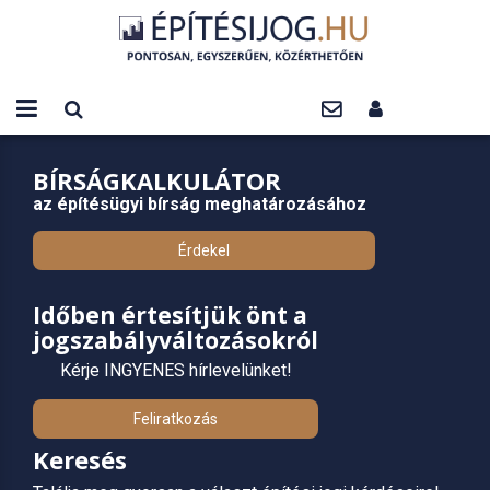
BÍRSÁGKALKULÁTOR
az építésügyi bírság meghatározásához
Érdekel
Időben értesítjük önt a
jogszabályváltozásokról
Kérje INGYENES hírlevelünket!
Feliratkozás
Keresés