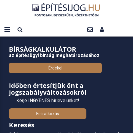
BÍRSÁGKALKULÁTOR
az építésügyi bírság meghatározásához
Érdekel
Időben értesítjük önt a
jogszabályváltozásokról
Kérje INGYENES hírlevelünket!
Feliratkozás
Keresés