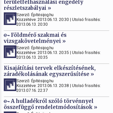
területfelhasználási engedély
részletszabályai »
Szerző: Építésijog.hu
Közzétéve: 2013.06.13. 20:30 | Utolsó frissítés:
2013.06.13. 20:30
Földmérő szakmai és
vizsgakövetelményei »
Szerző: Építésijog.hu
Közzétéve: 2013.06.13. 20:35 | Utolsó frissítés:
2013.06.13. 20:35
Kisajátítási tervek elkészítésének,
záradékolásának egyszerűsítése »
Szerző: Építésijog.hu
Közzétéve: 2013.06.13. 20:38 | Utolsó frissítés:
2013.07.16. 22:37
A hulladékról szóló törvénnyel
összefüggő rendeletmódosítások »