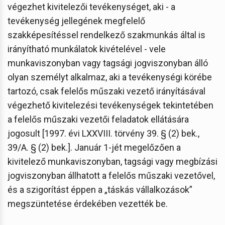
végezhet kivitelezői tevékenységet, aki - a
tevékenység jellegének megfelelő
szakképesítéssel rendelkező szakmunkás által is
irányítható munkálatok kivételével - vele
munkaviszonyban vagy tagsági jogviszonyban álló
olyan személyt alkalmaz, aki a tevékenységi körébe
tartozó, csak felelős műszaki vezető irányításával
végezhető kivitelezési tevékenységek tekintetében
a felelős műszaki vezetői feladatok ellátására
jogosult [1997. évi LXXVIII. törvény 39. § (2) bek.,
39/A. § (2) bek.]. Január 1-jét megelőzően a
kivitelező munkaviszonyban, tagsági vagy megbízási
jogviszonyban állhatott a felelős műszaki vezetővel,
és a szigorítást éppen a „táskás vállalkozások”
megszüntetése érdekében vezették be.