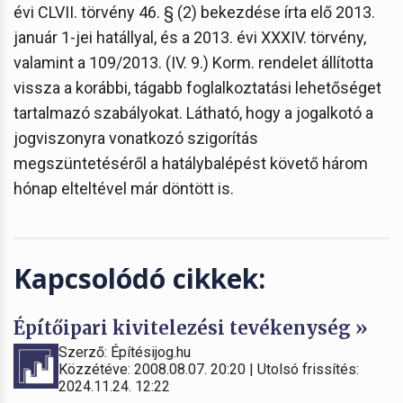
évi CLVII. törvény 46. § (2) bekezdése írta elő 2013.
január 1-jei hatállyal, és a 2013. évi XXXIV. törvény,
valamint a 109/2013. (IV. 9.) Korm. rendelet állította
vissza a korábbi, tágabb foglalkoztatási lehetőséget
tartalmazó szabályokat. Látható, hogy a jogalkotó a
jogviszonyra vonatkozó szigorítás
megszüntetéséről a hatálybalépést követő három
hónap elteltével már döntött is.
Kapcsolódó cikkek:
Építőipari kivitelezési tevékenység »
Szerző: Építésijog.hu
Közzétéve: 2008.08.07. 20:20 | Utolsó frissítés:
2024.11.24. 12:22