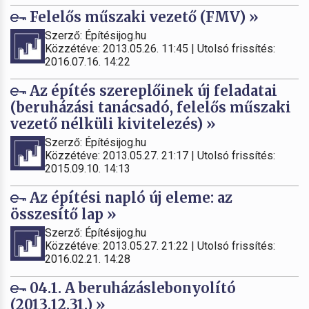
Felelős műszaki vezető (FMV) »
Szerző: Építésijog.hu
Közzétéve: 2013.05.26. 11:45 | Utolsó frissítés:
2016.07.16. 14:22
Az építés szereplőinek új feladatai
(beruházási tanácsadó, felelős műszaki
vezető nélküli kivitelezés) »
Szerző: Építésijog.hu
Közzétéve: 2013.05.27. 21:17 | Utolsó frissítés:
2015.09.10. 14:13
Az építési napló új eleme: az
összesítő lap »
Szerző: Építésijog.hu
Közzétéve: 2013.05.27. 21:22 | Utolsó frissítés:
2016.02.21. 14:28
04.1. A beruházáslebonyolító
(2013.12.31.) »