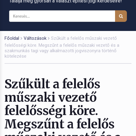
Találja meg gyorsan a választ építési jogi kérdéseire!
Főoldal
Változások
Szűkült a felelős műszaki vezető
felelősségi köre. Megszűnt a felelős műszaki vezető és a
szakmunkás tagi vagy alkalmazotti jogviszonyra történő
kötelezése
Szűkült a felelős
műszaki vezető
felelősségi köre.
Megszűnt a felelős