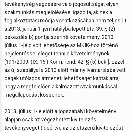
tevékenység végzésére való jogosultságát olyan
szakmunkás megjelölésével igazolta, akinek a
foglalkoztatási módja vonatkozásában nem teljesült
a 2013. január 1-jén hatályba lépett Étv. 39. § (2)
bekezdés b) pontja szerinti követelmény, 2013.
július 1-jéig volt lehetősége az MKIK-hoz történő
bejelentéssel eleget tenni e követelménynek
[191/2009. (IX. 15.) Korm. rend. 42. § (5) bek.]. Ezzel
az új szabállyal a 2013 előtt már nyilvántartásba vett
cégek utólagos átmeneti lehetőséget kaptak arra,
hogy a megfelelően alkalmazott szakmunkással
megállapodást kössenek.
2013. július 1-je előtt a jogszabályi követelmény
alapján csak az végezhetett kivitelezési
tevékenységet (ideértve az üzletszerű kivitelezést