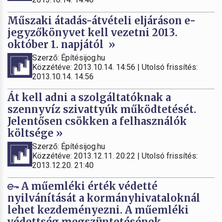
Műszaki átadás-átvételi eljáráson e-
jegyzőkönyvet kell vezetni 2013.
október 1. napjától »
Szerző: Építésijog.hu
Közzétéve: 2013.10.14. 14:56 | Utolsó frissítés:
2013.10.14. 14:56
Át kell adni a szolgáltatóknak a
szennyvíz szivattyúk működtetését.
Jelentősen csökken a felhasználók
költsége »
Szerző: Építésijog.hu
Közzétéve: 2013.12.11. 20:22 | Utolsó frissítés:
2013.12.20. 21:40
A műemléki érték védetté
nyilvánítását a kormányhivataloknál
lehet kezdeményezni. A műemléki
védettség megszüntetésének