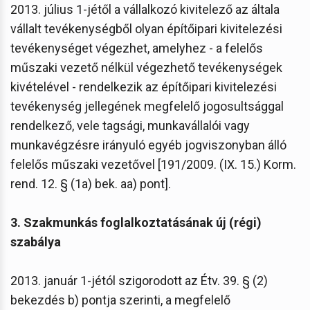
2013. július 1-jétől a vállalkozó kivitelező az általa
vállalt tevékenységből olyan építőipari kivitelezési
tevékenységet végezhet, amelyhez - a felelős
műszaki vezető nélkül végezhető tevékenységek
kivételével - rendelkezik az építőipari kivitelezési
tevékenység jellegének megfelelő jogosultsággal
rendelkező, vele tagsági, munkavállalói vagy
munkavégzésre irányuló egyéb jogviszonyban álló
felelős műszaki vezetővel [191/2009. (IX. 15.) Korm.
rend. 12. § (1a) bek. aa) pont].
3. Szakmunkás foglalkoztatásának új (régi)
szabálya
2013. január 1-jétól szigorodott az Étv. 39. § (2)
bekezdés b) pontja szerinti, a megfelelő