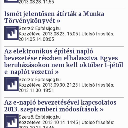
2013.08.28. 11:55
Ismét jelentősen átírták a Munka
Törvénykönyvét »
Szerző: Építésijog.hu
Közzétéve: 2013.08.23. 15:05 | Utolsó frissítés:
2014.05.14. 08:05
Az elektronikus építési napló
bevezetése részben elhalasztva. Egyes
beruházásokon nem kell október 1-jétől
e-naplót vezetni »
Szerző: Építésijog.hu
Közzétéve: 2013.09.30. 21:23 | Utolsó frissítés:
2013.11.30. 18:51
Az e-napló bevezetésével kapcsolatos
2013. szeptemberi módosítások »
Szerző: Építésijog.hu
Közzétéve: 2013.10.14. 14:45 | Utolsó frissítés:
2013.10.14. 14:46