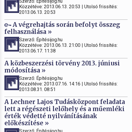
Szerző: Építésijog.hu
Közzétéve: 2013.06.13. 20:53 | Utolsó frissítés:
2013.06.13. 20:53
A végrehajtás során befolyt összeg
felhasználása »
Szerző: Építésijog.hu
Közzétéve: 2013.06.13. 21:00 | Utolsó frissítés:
2013.06.17. 11:38
A közbeszerzési törvény 2013. júniusi
módosítása »
Szerző: Építésijog.hu
Közzétéve: 2013.07.16. 14:16 | Utolsó frissítés:
2013.08.31. 08:51
A Lechner Lajos Tudásközpont feladata
lett a régészeti lelőhely és a műemléki
érték védetté nyilvánításának
előkészítése »
Szerző: Építésijog.hu