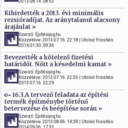
2013.08.14. 08:53
Kihirdették a 2013. évi minimális
rezsióradíjat. Az aránytalanul alacsony
árajánlat »
Szerző: Építésijog.hu
Közzétéve: 2013.07.16. 22:18 | Utolsó frissítés:
2014.01.30. 09:36
Bevezették a kötelező fizetési
határidőt. Nőtt a késedelmi kamat »
Szerző: Építésijog.hu
Közzétéve: 2013.07.16. 22:26 | Utolsó frissítés:
2013.07.16. 22:29
16.3.A tervező feladata az építési
termék építménybe történő
betervezése és beépítése során »
Szerző: Építésijog.hu
Közzétéve: 2013.08.06. 14:28 | Utolsó frissítés:
2014.09.06. 17:33