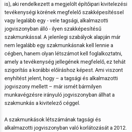
is), aki rendelkezett a megjelölt építőipari kivitelezési
tevékenységi körének megfelelő szakképesítéssel
vagy legalább egy - vele tagsági, alkalmazotti
jogviszonyban álló - ilyen szakképesítésű
szakmunkással. A jelenlegi szabályok alapján már
nem legalább egy szakmunkásnak kell lennie a
cégben, hanem olyan létszámot kell foglalkoztatni,
amely a tevékenység jellegének megfelelő, ez tehát
szigorítás a korábbi előíráshoz képest. Ami viszont
enyhítést jelent, hogy – a tagsági és alkalmazotti
jogviszony mellett – már ismét bármilyen
munkavégzésre irányuló jogviszonyban állhat a
szakmunkás a kivitelező céggel.
A szakmunkások létszámának tagsági és
alkalmazotti jogviszonyban való korlátozását a 2012.