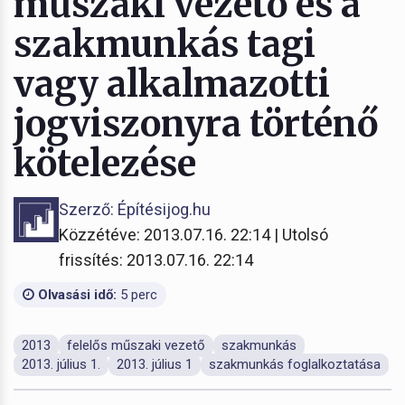
műszaki vezető és a
szakmunkás tagi
vagy alkalmazotti
jogviszonyra történő
kötelezése
Szerző: Építésijog.hu
Közzétéve: 2013.07.16. 22:14 | Utolsó
frissítés: 2013.07.16. 22:14
Olvasási idő:
5 perc
2013
felelős műszaki vezető
szakmunkás
2013. július 1.
2013. július 1
szakmunkás foglalkoztatása