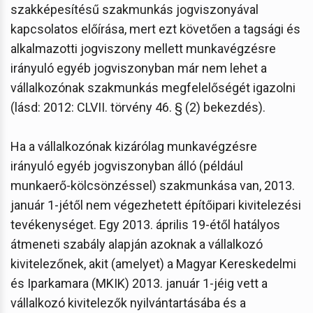
szakképesítésű szakmunkás jogviszonyával
kapcsolatos előírása, mert ezt követően a tagsági és
alkalmazotti jogviszony mellett munkavégzésre
irányuló egyéb jogviszonyban már nem lehet a
vállalkozónak szakmunkás megfelelőségét igazolni
(lásd: 2012: CLVII. törvény 46. § (2) bekezdés).
Ha a vállalkozónak kizárólag munkavégzésre
irányuló egyéb jogviszonyban álló (például
munkaerő-kölcsönzéssel) szakmunkása van, 2013.
január 1-jétől nem végezhetett építőipari kivitelezési
tevékenységet. Egy 2013. április 19-étől hatályos
átmeneti szabály alapján azoknak a vállalkozó
kivitelezőnek, akit (amelyet) a Magyar Kereskedelmi
és Iparkamara (MKIK) 2013. január 1-jéig vett a
vállalkozó kivitelezők nyilvántartásába és a