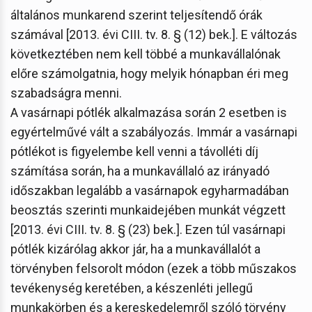
általános munkarend szerint teljesítendő órák
számával [2013. évi CIII. tv. 8. § (12) bek.]. E változás
következtében nem kell többé a munkavállalónak
előre számolgatnia, hogy melyik hónapban éri meg
szabadságra menni.
A vasárnapi pótlék alkalmazása során 2 esetben is
egyértelművé vált a szabályozás. Immár a vasárnapi
pótlékot is figyelembe kell venni a távolléti díj
számítása során, ha a munkavállaló az irányadó
időszakban legalább a vasárnapok egyharmadában
beosztás szerinti munkaidejében munkát végzett
[2013. évi CIII. tv. 8. § (23) bek.]. Ezen túl vasárnapi
pótlék kizárólag akkor jár, ha a munkavállalót a
törvényben felsorolt módon (ezek a több műszakos
tevékenység keretében, a készenléti jellegű
munkakörben és a kereskedelemről szóló törvény