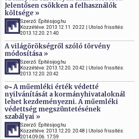
Jelentősen csökken a felhasználók
költsége »
Szerző: Építésijog.hu
Közzétéve: 2013.12.11. 20:22 | Utolsó frissítés:
2013.12.20. 21:40
A világörökségről szóló törvény
módosítása »
Szerző: Építésijog.hu
Közzétéve: 2013.12.20. 20:42 | Utolsó frissítés:
2013.12.20. 20:42
A műemléki érték védetté
nyilvánítását a kormányhivataloknál
lehet kezdeményezni. A műemléki
védettség megszüntetésének
szabályai »
Szerző: Építésijog.hu
Közzétéve: 2013.12.20. 20:48 | Utolsó frissítés:
2014.09.06. 17:59