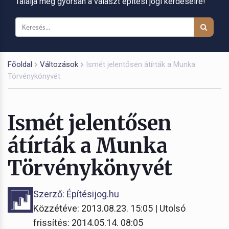
Találja meg gyorsan a választ építési jogi kérdéseire!
Főoldal
Változások
Ismét jelentősen átírták a Munka
Törvénykönyvét
Ismét jelentősen
átírták a Munka
Törvénykönyvét
Szerző: Építésijog.hu
Közzétéve: 2013.08.23. 15:05 | Utolsó
frissítés: 2014.05.14. 08:05