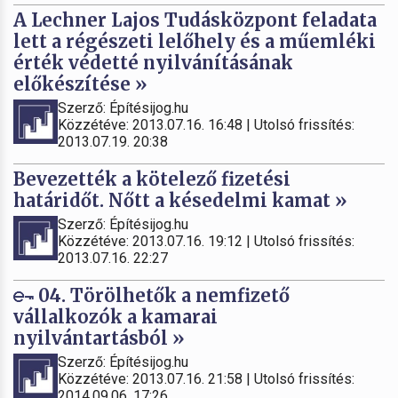
A Lechner Lajos Tudásközpont feladata
lett a régészeti lelőhely és a műemléki
érték védetté nyilvánításának
előkészítése »
Szerző: Építésijog.hu
Közzétéve: 2013.07.16. 16:48 | Utolsó frissítés:
2013.07.19. 20:38
Bevezették a kötelező fizetési
határidőt. Nőtt a késedelmi kamat »
Szerző: Építésijog.hu
Közzétéve: 2013.07.16. 19:12 | Utolsó frissítés:
2013.07.16. 22:27
04. Törölhetők a nemfizető
vállalkozók a kamarai
nyilvántartásból »
Szerző: Építésijog.hu
Közzétéve: 2013.07.16. 21:58 | Utolsó frissítés:
2014.09.06. 17:26