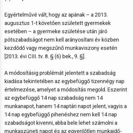
Egyértelművé vált, hogy az apának – a 2013.
augusztus 1-t követően született gyermekek
esetében – a gyermeke születése után járó
pótszabadságot nem kell arányosítani év közben
kezdődő vagy megszűnő munkaviszony esetén
[2013. évi CIII. tv. 8. § (6) bek., 9. §].
A módosításig problémát jelentett a szabadság
kiadása tekintetében az egybefüggő tizennégy nap
értelmezése, amelyet a módosítás megold. Eszerint
az egybefüggő 14 nap szabadság nem 14
munkanapot, hanem 14 naptári napot jelent, vagyis a
14 nap egybefüggő pihenéshez nem kell 14 nap
szabadságot kivenni, abba bele lehet számolni a
munkaszüneti napot és az egyenlőtlen munkaidő-