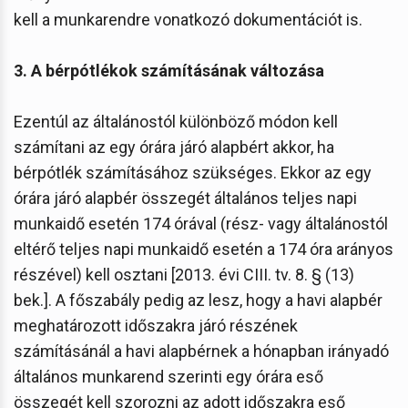
kell a munkarendre vonatkozó dokumentációt is.
3. A bérpótlékok számításának változása
Ezentúl az általánostól különböző módon kell
számítani az egy órára járó alapbért akkor, ha
bérpótlék számításához szükséges. Ekkor az egy
órára járó alapbér összegét általános teljes napi
munkaidő esetén 174 órával (rész- vagy általánostól
eltérő teljes napi munkaidő esetén a 174 óra arányos
részével) kell osztani [2013. évi CIII. tv. 8. § (13)
bek.]. A főszabály pedig az lesz, hogy a havi alapbér
meghatározott időszakra járó részének
számításánál a havi alapbérnek a hónapban irányadó
általános munkarend szerinti egy órára eső
összegét kell szorozni az adott időszakra eső