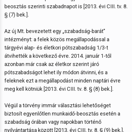
beosztás szerinti szabadnapot is [2013. évi CIII. tv. 8.
§ (7) bek.].
Az új Mt. bevezetett egy „szabadság-barát”
intézményt: a felek közös megállapodással a
tárgyévi alap- és életkori pótszabadság 1/3-t
átvihették a következő évre. 2014. január 1-től
azonban már csak az életkor szerint járó
pótszabadságot lehet ily módon átvinni, és a
feleknek ezt a megállapodást minden naptári évre
meg kell kötniük [2013. évi CIII. tv. 8. § (8) bek.].
Végül a törvény immár választási lehetőséget
biztosít egyenlőtlen munkaidő-beosztás esetén a
szabadság órában vagy napokban történő
nyilvántartása között [2013. évi CIII. tv. 8. § (9) bek.].