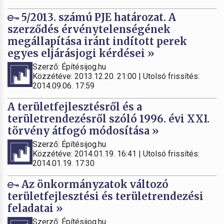
5/2013. számú PJE határozat. A
szerződés érvénytelenségének
megállapítása iránt indított perek
egyes eljárásjogi kérdései »
Szerző: Építésijog.hu
Közzétéve: 2013.12.20. 21:00 | Utolsó frissítés:
2014.09.06. 17:59
A területfejlesztésről és a
területrendezésről szóló 1996. évi XXI.
törvény átfogó módosítása »
Szerző: Építésijog.hu
Közzétéve: 2014.01.19. 16:41 | Utolsó frissítés:
2014.01.19. 17:30
Az önkormányzatok változó
területfejlesztési és területrendezési
feladatai »
Szerző: Építésijog.hu