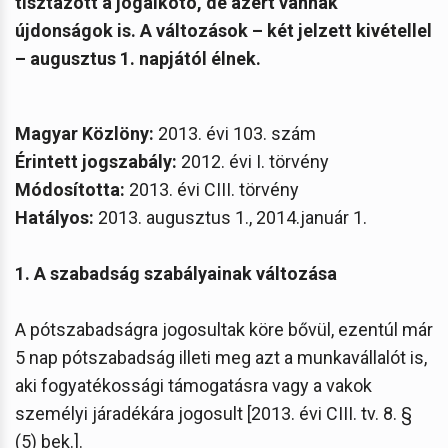
tisztázott a jogalkotó, de azért vannak
újdonságok is. A változások – két jelzett kivétellel
– augusztus 1. napjától élnek.
Magyar Közlöny:
2013. évi 103. szám
Érintett jogszabály:
2012. évi I. törvény
Módosította:
2013. évi CIII. törvény
Hatályos:
2013. augusztus 1., 2014.január 1.
1. A szabadság szabályainak változása
A pótszabadságra jogosultak köre bővül, ezentúl már
5 nap pótszabadság illeti meg azt a munkavállalót is,
aki fogyatékossági támogatásra vagy a vakok
személyi járadékára jogosult [2013. évi CIII. tv. 8. §
(5) bek.].