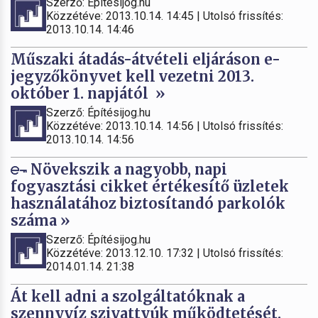
Szerző: Építésijog.hu
Közzétéve: 2013.10.14. 14:45 | Utolsó frissítés:
2013.10.14. 14:46
Műszaki átadás-átvételi eljáráson e-
jegyzőkönyvet kell vezetni 2013.
október 1. napjától »
Szerző: Építésijog.hu
Közzétéve: 2013.10.14. 14:56 | Utolsó frissítés:
2013.10.14. 14:56
Növekszik a nagyobb, napi
fogyasztási cikket értékesítő üzletek
használatához biztosítandó parkolók
száma »
Szerző: Építésijog.hu
Közzétéve: 2013.12.10. 17:32 | Utolsó frissítés:
2014.01.14. 21:38
Át kell adni a szolgáltatóknak a
szennyvíz szivattyúk működtetését.