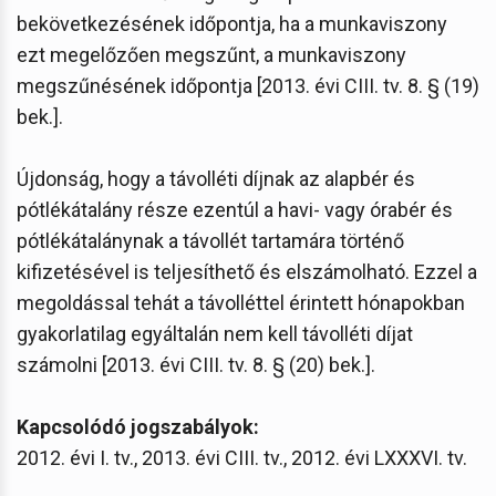
bekövetkezésének időpontja, ha a munkaviszony
ezt megelőzően megszűnt, a munkaviszony
megszűnésének időpontja [2013. évi CIII. tv. 8. § (19)
bek.].
Újdonság, hogy a távolléti díjnak az alapbér és
pótlékátalány része ezentúl a havi- vagy órabér és
pótlékátalánynak a távollét tartamára történő
kifizetésével is teljesíthető és elszámolható. Ezzel a
megoldással tehát a távolléttel érintett hónapokban
gyakorlatilag egyáltalán nem kell távolléti díjat
számolni [2013. évi CIII. tv. 8. § (20) bek.].
Kapcsolódó jogszabályok:
2012. évi I. tv., 2013. évi CIII. tv., 2012. évi LXXXVI. tv.