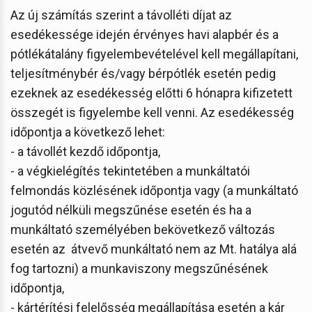
Az új számítás szerint a távolléti díjat az
esedékessége idején érvényes havi alapbér és a
pótlékátalány figyelembevételével kell megállapítani,
teljesítménybér és/vagy bérpótlék esetén pedig
ezeknek az esedékesség előtti 6 hónapra kifizetett
összegét is figyelembe kell venni. Az esedékesség
időpontja a következő lehet:
- a távollét kezdő időpontja,
- a végkielégítés tekintetében a munkáltatói
felmondás közlésének időpontja vagy (a munkáltató
jogutód nélküli megszűnése esetén és ha a
munkáltató személyében bekövetkező változás
esetén az átvevő munkáltató nem az Mt. hatálya alá
fog tartozni) a munkaviszony megszűnésének
időpontja,
- kártérítési felelősség megállapítása esetén a kár