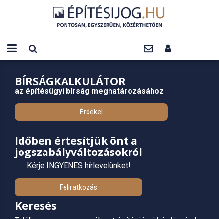
BÍRSÁGKALKULÁTOR
az építésügyi bírság meghatározásához
Érdekel
Időben értesítjük önt a
jogszabályváltozásokról
Kérje INGYENES hírlevelünket!
Feliratkozás
Keresés