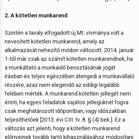
2. A kötetlen munkarend
Szintén a tavaly elfogadott új Mt. vívmánya volt a
nevesített kötetlen munkarend, amely az
alkalmazását nehezítő módon változott. 2014. január
1-től már csak az számít kötetlen munkarendnek, ha
a munkáltató a munkaidő beosztásának jogát
írásban és teljes egészében átengedi a munkavállaló
részére, azaz nem elegendő az eddigi legalább
felében mérték. A munkarend kötetlen jellegét nem
érinti, ha egyes feladatok sajátos jellegüknél fogva
csak meghatározott időpontban, vagy időszakban
teljesíthetőek [2013. évi CIII. tv. 8. § (4) bek.]. Ez a
változás azt jelenti, hogy a kötetlen munkarend
előnyeinek tovább tartó kihasználásához módosítani