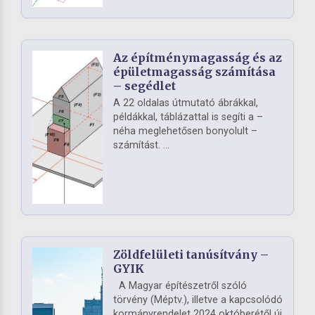
Az építménymagasság és az
épületmagasság számítása
– segédlet
A 22 oldalas útmutató ábrákkal,
példákkal, táblázattal is segíti a –
néha meglehetősen bonyolult –
számítást. ...
Zöldfelületi tanúsítvány –
GYIK
A Magyar építészetről szóló
törvény (Méptv.), illetve a kapcsolódó
kormányrendelet 2024 októberétől új