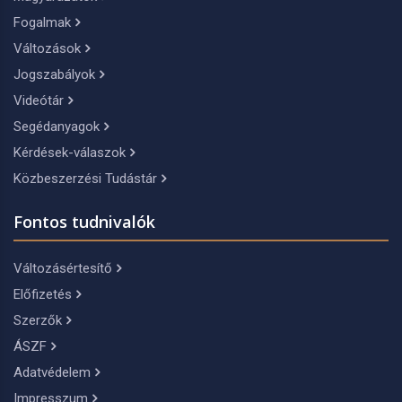
Fogalmak
Változások
Jogszabályok
Videótár
Segédanyagok
Kérdések-válaszok
Közbeszerzési Tudástár
Fontos tudnivalók
Változásértesítő
Előfizetés
Szerzők
ÁSZF
Adatvédelem
Impresszum