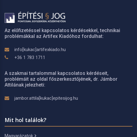
Az előfizetéssel kapcsolatos kérdésekkel, technikai
problémákkal az Artifex Kiadóhoz fordulhat:
info[kukac]artifexkiado.hu
+36 1 783 1711
A szakmai tartalommal kapcsolatos kérdéseit,
problémáit az oldal főszerkesztőjének, dr. Jámbor
Attilának jelezheti:
jambor.attila[kukac]epitesijog.hu
Mit hol találok?
Magyarázatok