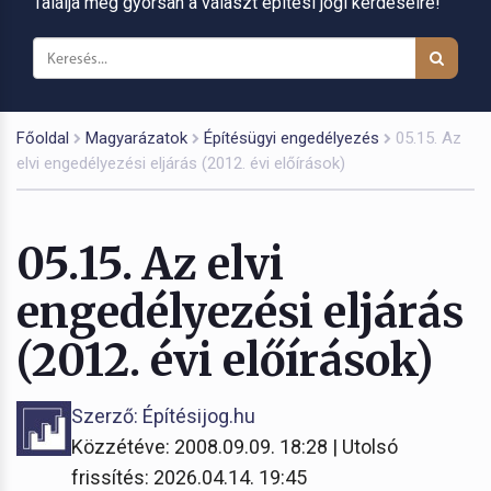
Találja meg gyorsan a választ építési jogi kérdéseire!
Főoldal
Magyarázatok
Építésügyi engedélyezés
05.15. Az
elvi engedélyezési eljárás (2012. évi előírások)
05.15. Az elvi
engedélyezési eljárás
(2012. évi előírások)
Szerző: Építésijog.hu
Közzétéve: 2008.09.09. 18:28 | Utolsó
frissítés: 2026.04.14. 19:45