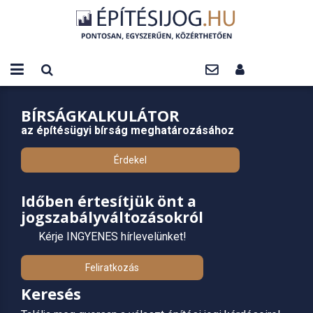
BÍRSÁGKALKULÁTOR
az építésügyi bírság meghatározásához
Érdekel
Időben értesítjük önt a
jogszabályváltozásokról
Kérje INGYENES hírlevelünket!
Feliratkozás
Keresés