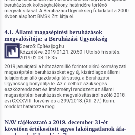
beruházások költséghatékony, határidőre történő
megvalósítását. A Beruházási Ügynökség feladatait a 2000.
évben alapított BMSK Zrt. látja el.
4.1. Állami magasépítési beruházások
megvalósítója: a Beruházási Ügynökség
Szerző: Építésijog.hu
Közzétéve: 2019.01.21. 20:50 | Utolsó frissítés:
2019.02.08. 18:35
2019 januárjától a hétszázmillió forintot elérő kormányzati
magasépítési beruházásokat egy új, kizárólagos állami
tulajdonban álló gazdasági társaság, a Beruházási
Ügynökség bonyolítja le. Az e célhoz szükséges
eszközrendszert és intézményi rendszert az állami
magasépítési beruházások megvalósításáról szóló 2018.
évi CXXXVIII. törvény és a 299/2018. (XII. 27.) Korm.
rendelet határozza meg.
NAV tájékoztató a 2019. december 31-ét
követően értékesített egyes lakóingatlanok áfa-