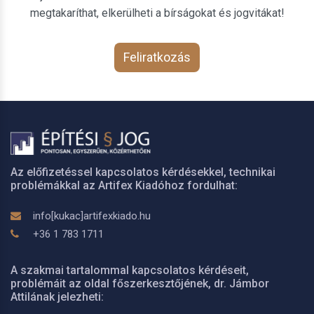
megtakaríthat, elkerülheti a bírságokat és jogvitákat!
Feliratkozás
Az előfizetéssel kapcsolatos kérdésekkel, technikai
problémákkal az Artifex Kiadóhoz fordulhat:
info[kukac]artifexkiado.hu
+36 1 783 1711
A szakmai tartalommal kapcsolatos kérdéseit,
problémáit az oldal főszerkesztőjének, dr. Jámbor
Attilának jelezheti: