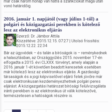
már csak három hónap van hátra a szankciókat maga után
vonó határidőig.
2016. január 1. napjától (vagy július 1-től) a
polgári és közigazgatási perekben is kötelező
lesz az elektronikus eljárás
Szerző: Dr. Jámbor Attila
Közzétéve: 2015.12.15. 07:27 | Utolsó frissítés:
2015.12.22. 22:34
Bár az ügyvédek – és talán a bíróságok is – reménykednek
a halasztásban, az Országgyűlés 2015. november 17-én
elfogadta a 2015. évi CLXXX. törvényt, amely alapján a
2016. január 1-ét követően beadott keresetek esetében
már kötelező lesz az elektronikus eljárás. A gazdasági
társaságok és a jogi képviselővel eljáró felek jövőre már
csak elektronikusan kezdeményezhetnek polgári peres
eljárást. A közigazgatási határozat bírósági felülvizsgálata
iránti perekben is az elektronikus út válik kötelezővé,
természetesen a hatóságok részére is.