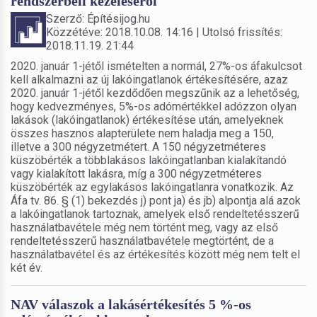
rendszerbeli kezeléséről
Szerző: Építésijog.hu
Közzétéve: 2018.10.08. 14:16 | Utolsó frissítés:
2018.11.19. 21:44
2020. január 1-jétől ismételten a normál, 27%-os áfakulcsot
kell alkalmazni az új lakóingatlanok értékesítésére, azaz
2020. január 1-jétől kezdődően megszűnik az a lehetőség,
hogy kedvezményes, 5%-os adómértékkel adózzon olyan
lakások (lakóingatlanok) értékesítése után, amelyeknek
összes hasznos alapterülete nem haladja meg a 150,
illetve a 300 négyzetmétert. A 150 négyzetméteres
küszöbérték a többlakásos lakóingatlanban kialakítandó
vagy kialakított lakásra, míg a 300 négyzetméteres
küszöbérték az egylakásos lakóingatlanra vonatkozik. Az
Áfa tv. 86. § (1) bekezdés j) pont ja) és jb) alpontja alá azok
a lakóingatlanok tartoznak, amelyek első rendeltetésszerű
használatbavétele még nem történt meg, vagy az első
rendeltetésszerű használatbavétele megtörtént, de a
használatbavétel és az értékesítés között még nem telt el
két év.
NAV válaszok a lakásértékesítés 5 %-os