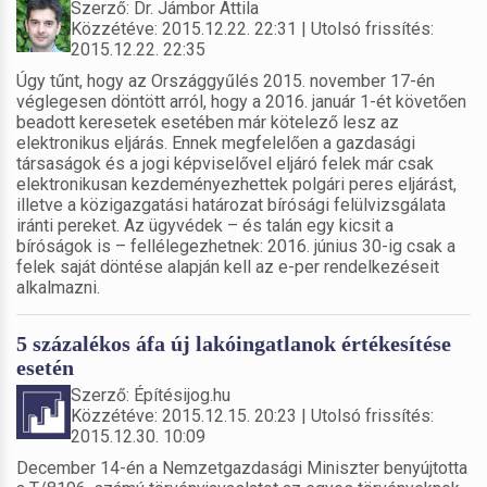
Szerző: Dr. Jámbor Attila
Közzétéve: 2015.12.22. 22:31 | Utolsó frissítés:
2015.12.22. 22:35
Úgy tűnt, hogy az Országgyűlés 2015. november 17-én
véglegesen döntött arról, hogy a 2016. január 1-ét követően
beadott keresetek esetében már kötelező lesz az
elektronikus eljárás. Ennek megfelelően a gazdasági
társaságok és a jogi képviselővel eljáró felek már csak
elektronikusan kezdeményezhettek polgári peres eljárást,
illetve a közigazgatási határozat bírósági felülvizsgálata
iránti pereket. Az ügyvédek – és talán egy kicsit a
bíróságok is – fellélegezhetnek: 2016. június 30-ig csak a
felek saját döntése alapján kell az e-per rendelkezéseit
alkalmazni.
5 százalékos áfa új lakóingatlanok értékesítése
esetén
Szerző: Építésijog.hu
Közzétéve: 2015.12.15. 20:23 | Utolsó frissítés:
2015.12.30. 10:09
December 14-én a Nemzetgazdasági Miniszter benyújtotta