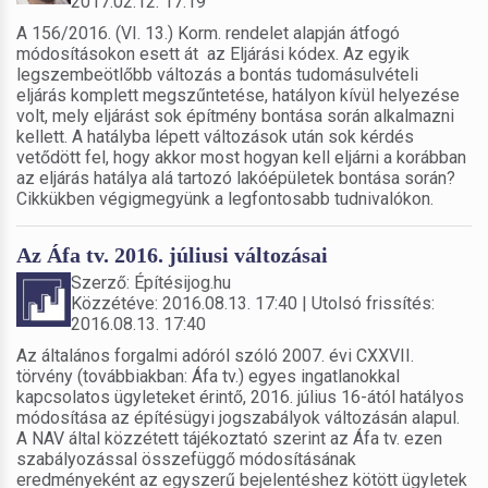
2017.02.12. 17:19
A 156/2016. (VI. 13.) Korm. rendelet alapján átfogó
módosításokon esett át az Eljárási kódex. Az egyik
legszembeötlőbb változás a bontás tudomásulvételi
eljárás komplett megszűntetése, hatályon kívül helyezése
volt, mely eljárást sok építmény bontása során alkalmazni
kellett. A hatályba lépett változások után sok kérdés
vetődött fel, hogy akkor most hogyan kell eljárni a korábban
az eljárás hatálya alá tartozó lakóépületek bontása során?
Cikkükben végigmegyünk a legfontosabb tudnivalókon.
Az Áfa tv. 2016. júliusi változásai
Szerző: Építésijog.hu
Közzétéve: 2016.08.13. 17:40 | Utolsó frissítés:
2016.08.13. 17:40
Az általános forgalmi adóról szóló 2007. évi CXXVII.
törvény (továbbiakban: Áfa tv.) egyes ingatlanokkal
kapcsolatos ügyleteket érintő, 2016. július 16-ától hatályos
módosítása az építésügyi jogszabályok változásán alapul.
A NAV által közzétett tájékoztató szerint az Áfa tv. ezen
szabályozással összefüggő módosításának
eredményeként az egyszerű bejelentéshez kötött ügyletek