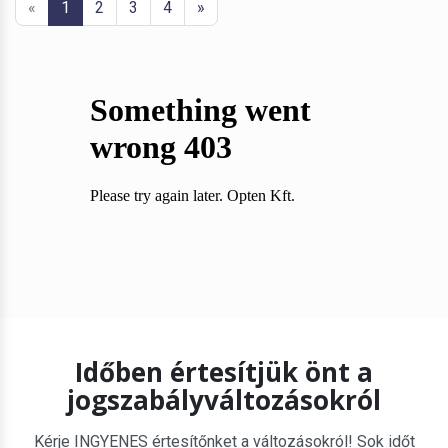
«
1
2
3
4
»
Időben értesítjük önt a
jogszabályváltozásokról
Kérje INGYENES értesítőnket a változásokról! Sok időt