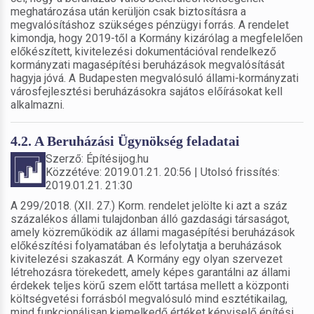
meghatározása után kerüljön csak biztosításra a
megvalósításhoz szükséges pénzügyi forrás. A rendelet
kimondja, hogy 2019-től a Kormány kizárólag a megfelelően
előkészített, kivitelezési dokumentációval rendelkező
kormányzati magasépítési beruházások megvalósítását
hagyja jóvá. A Budapesten megvalósuló állami-kormányzati
városfejlesztési beruházásokra sajátos előírásokat kell
alkalmazni.
4.2. A Beruházási Ügynökség feladatai
Szerző: Építésijog.hu
Közzétéve: 2019.01.21. 20:56 | Utolsó frissítés:
2019.01.21. 21:30
A 299/2018. (XII. 27.) Korm. rendelet jelölte ki azt a száz
százalékos állami tulajdonban álló gazdasági társaságot,
amely közreműködik az állami magasépítési beruházások
előkészítési folyamatában és lefolytatja a beruházások
kivitelezési szakaszát. A Kormány egy olyan szervezet
létrehozásra törekedett, amely képes garantálni az állami
érdekek teljes körű szem előtt tartása mellett a központi
költségvetési forrásból megvalósuló mind esztétikailag,
mind funkcionálisan kiemelkedő értéket képviselő építési