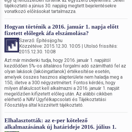
egy új rendszerben történik az egyszerű bejelentés. Jelen
tájékoztató a június 30. napjáig megtett bejelentésekre
vonatkozó előírásokat tartalmazza.
Hogyan történik a 2016. január 1. napja előtt
fizetett előlegek áfa elszámolása?
Szerző: Építésijog.hu
Közzétéve: 2015.12.30. 10:05 | Utolsó frissítés:
2015.12.30. 10:08
Azt már mindenki tudja, hogy 2016. január 1. napjától
kezdődően 5%-os általános forgalmi adó számítható fel az
olyan lakások (lakóingatlanok) értékesítése esetén,
amelyek összes hasznos alapterülete nem haladja meg a
150, illetve a 300 négyzetmétert. Fontos kérdés, hogy
milyen áfakulcsot kell alkalmazni a 2016. január 1. napját
megelőzően kifizetett előleg után. Az alábbi cikkben
elérhető a NAV Ügyfélkapcsolati és Tájékoztatási
Főosztálya által közzétett tájékoztató.
Elhalasztották: az e-per kötelező
alkalmazásának új határideje 2016. július 1.