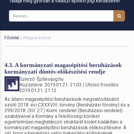
Találja meg gyorsan a választ építési jogi kérdéseire!
Főoldal
Magyarázatok
4.3. A kormányzati magasépítési beruházások
kormányzati döntés-előkészítési rendje
Szerző: Építésijog.hu
Közzétéve: 2019.01.21. 21:03 | Utolsó frissítés:
2019.01.21. 21:12
Az állami magasépítési beruházások megvalósításáról
szóló 2018. évi CXXXVIII. törvény (Beruházási törvény) és a
299/2018. (XII. 27.) Korm. rendelet (Beruházási rendelet)
szabályaival a Kormány a felelősségi köröket
egyértelműen meghatározó struktúrát kívánt kialakítani a
kormányzati magasépítési beruházások előkészítésére. A
cél, hogy a beruházás valós bekerülési költségének