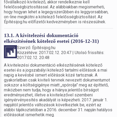
fővállalkozó kivitelező, akkor rendelkeznie kell
felelősségbiztosítással. Az alábbiakban megismerheti,
hogy hogyan lehet a legegyszerűbben és leggyorsabban,
on-line megkötni a kötelező felelősségbiztosítást. Az
Építésijog.hu előfizetői kedvezményben is részesülnek.
13.1. A kivitelezési dokumentáció
elkészítésének kötelező esetei (2016-12-31)
Szerző: Építésijog.hu
Közzétéve: 2017.02.12. 20:47 | Utolsó frissítés:
2017.02.12. 20:48
A kivitelezési dokumentáció elkészítésének kötelező
esetei és a jogszabályi kötelező tartalmi előírások a mai
napig a kevésbé ismert előírások közé tartoznak. A
gyakorlatban csak kiviteli tervnek nevezett dokumentumot
sokszor a költségigénye miatt „spórolja” meg az építtető,
miközben nem tudja, hogy a hiánya jelentős bírságot
eredményezhet, illetve a kivitelezővel szembeni
igényérvényesítés akadályát is képezheti. 2017. január 1.
napjától jelentős változások következtek be, ezért az
alábbi tájékoztatóban a 2016. december 31. napján hatályos
előírásokat ismerhetik meg.