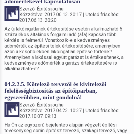
adómértékével kapcsolatosan
Szerző: Építésijog.hu
Közzétéve: 2017.06.13. 20:17 | Utolsó frissítés:
2017.06.13. 20:20
Az új lakóingatlanok értékesítése esetén alkalmazható 5
százalékos általános forgalmi adó (áfa) kapcsán több
kérdés is felmerül. Vonatkozik-e a kedvezményes
adómérték az építési telek értékesítésére, amennyiben
azon a későbbiekben lakóingatlan építése történik?
Amennyiben a lakással együtt garázst is értékesítenek, a
kedvezményes adómérték a garázs értékesítésére is
alkalmazható-e?
04.2.2.5. Kötelező tervezői és kivitelezői
felelősségbiztosítás az építőiparban,
egyszerűbben, mint gondolná!
Szerző: Építésijog.hu
Közzétéve: 2017.04.23. 10:37 | Utolsó frissítés:
2017.10.07. 09:13
Ha Ön az egyszerű bejelentés alapján végzett építési
tevékenység során építész tervező, szakági tervező, vagy