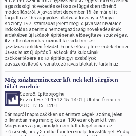
a T/8196. számú törvényjavaslatot az egyes törvényeknek
a gazdasági növekedéssel összefüggésben történő
módosításáról. A javaslatot december 15-én már el is
fogadta az Országgyűlés, illetve a törvény a Magyar
Közlöny 197. számában jelent meg. A javaslat hivatalos
indokolása szerint a nemzetgazdaság növekedésének
érdekében új lakások építésének elősegítése szükséges.
Az otthonteremtés kiemelt társadalom- és
gazdaságpolitikai feladat. Ennek elősegítése érdekében a
Javaslat az új építésű lakások áfa kulcsának
csökkentésére és az építésügyi szabályok
egyszerűsítésére vonatkozó javaslatokat is tartalmaz.
Még százharmincezer kft-nek kell sürgősen
tőkét emelnie
Szerző: Építésijog.hu
Közzétéve: 2015.12.15. 14:01 | Utolsó frissítés:
2015.12.15. 14:01
Bár napról napra csökken az érintett cégek száma, jelen
pillanatban még mindig közel 130 ezer olyan kft. van
Magyarországon, amelyik nem tett eleget annak az
előírásnak, hogy 3 millió forintra emelje törzstőkéjét. Pedig