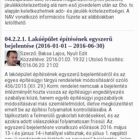
járulékkötelezettség alá nem eső jövedelem után az Eho. tv.
alapján keletkezhetnek adó- és járulék-kötelezettségei. A
NAV vonatkozó információs füzete az alábbiakban
letölthető.
04.2.2.1. Lakóépület építésének egyszerű
bejelentése (2016-01-01 – 2016-06-30)
Szerző: Baksa Lajos, Nyuli Edit
Közzétéve: 2016.01.03. 19:32 | Utolsó frissítés:
2016.06.20. 21:02
A lakóépület építésének egyszerű bejelentéséről és az
egyes építésügyi tárgyú rendeletek módosításáról szóló
456/2015 (XII. 29.) Korm. rendelet nemcsak a bejelentés
intézményét hozta vissza az építésügyi engedélyezés
szabályai közé, hanem egyéb építésügyi jogszabályok
módosításával más szemléletmódot, illetve megközelítést
emelt be az építési folyamatok kontrollálásába. A
tájékoztató a felmerülő gyakorlati kérdésekkel, és az
azokra adott válaszokkal folyamatosan frissül. Az
egyszerű bejelentésre vonatkozó előírások 2016. május
13-i és június 14-i hatállyal változtak, és július 1. napjától