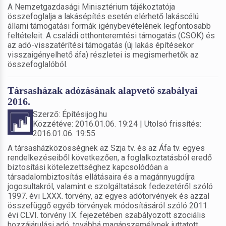
A Nemzetgazdasági Minisztérium tájékoztatója
összefoglalja a lakásépítés esetén elérhető lakáscélú
állami támogatási formák igénybevételének legfontosabb
feltételeit. A családi otthonteremtési támogatás (CSOK) és
az adó-visszatérítési támogatás (új lakás építésekor
visszaigényelhető áfa) részletei is megismerhetők az
összefoglalóból.
Társasházak adózásának alapvető szabályai
2016.
Szerző: Építésijog.hu
Közzétéve: 2016.01.06. 19:24 | Utolsó frissítés:
2016.01.06. 19:55
A társasházközösségnek az Szja tv. és az Áfa tv. egyes
rendelkezéseiből következően, a foglalkoztatásból eredő
biztosítási kötelezettséghez kapcsolódóan a
társadalombiztosítás ellátásaira és a magánnyugdíjra
jogosultakról, valamint e szolgáltatások fedezetéről szóló
1997. évi LXXX. törvény, az egyes adótörvények és azzal
összefüggő egyéb törvények módosításáról szóló 2011.
évi CLVI. törvény IX. fejezetében szabályozott szociális
hozzájárulási adó, továbbá magánszemélynek juttatott,