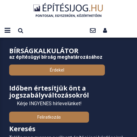
BÍRSÁGKALKULÁTOR
az építésügyi bírság meghatározásához
Érdekel
Időben értesítjük önt a
jogszabályváltozásokról
Kérje INGYENES hírlevelünket!
Feliratkozás
Keresés