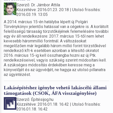
Szerző: Dr. Jámbor Attila
Közzétéve: 2016.01.23. 20:18 | Utolsó frissítés:
2016.03.19. 13:05
A 2014. március 15-én hatályba lépett új Polgári
Törvénykönyv jelentős hatással van a cégekre is. A korlátolt
felelősségű társaság törzstőkéjének felemelésére további
egy év áll rendelkezésre: 2017. március 15-től nem lehet
kevesebb hárommillió forintnál. A változásokat
megelőzően már legalább három millió forint törzstőkével
rendelkező kft-k esetében azonban a létesítő okiratot
2016. március 15-ig kell összhangba hozni az új Ptk.
rendelkezéseivel, vagyis szükség szerint módosítani kell.
A szükséges módosítás érdekében keresse meg a
könyvelőjét és az ügyvédjét, ne hagyja az utolsó pillanatra
az ügyintézést.
Lakásépítéshez igénybe vehető lakáscélú állami
támogatások (CSOK, ÁFA visszaigénylése)
Szerző: Építésijog.hu
Közzétéve: 2016.01.18. 16:42 | Utolsó frissítés:
2016.01.18. 16:42