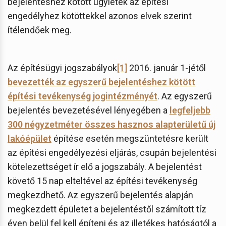
bejelentéshez kötött ügyletek az építési
engedélyhez kötöttekkel azonos elvek szerint
ítélendőek meg.
Az építésügyi jogszabályok
[1]
2016. január 1-jétől
bevezették az egyszerű bejelentéshez kötött
építési tevékenység jogintézményét
. Az egyszerű
bejelentés bevezetésével lényegében a
legfeljebb
300 négyzetméter összes hasznos alapterületű új
lakóépület
építése esetén megszüntetésre került
az építési engedélyezési eljárás, csupán bejelentési
kötelezettséget ír elő a jogszabály. A bejelentést
követő 15 nap elteltével az építési tevékenység
megkezdhető. Az egyszerű bejelentés alapján
megkezdett épületet a bejelentéstől számított tíz
éven belül fel kell építeni és az illetékes hatóságtól a