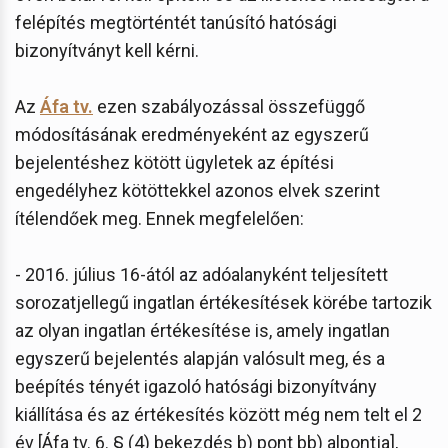
felépítés megtörténtét tanúsító hatósági
bizonyítványt kell kérni.
Az
Áfa tv.
ezen szabályozással összefüggő
módosításának eredményeként az egyszerű
bejelentéshez kötött ügyletek az építési
engedélyhez kötöttekkel azonos elvek szerint
ítélendőek meg. Ennek megfelelően:
- 2016. július 16-ától az adóalanyként teljesített
sorozatjellegű ingatlan értékesítések körébe tartozik
az olyan ingatlan értékesítése is, amely ingatlan
egyszerű bejelentés alapján valósult meg, és a
beépítés tényét igazoló hatósági bizonyítvány
kiállítása és az értékesítés között még nem telt el 2
év [Áfa tv. 6. § (4) bekezdés b) pont bb) alpontja],