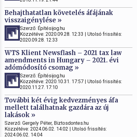
Behajthatatlan követelés áfájának
visszaigénylése »
Szerző: Építésijog.hu
Közzétéve: 2020.09.28. 12:33 | Utolsó frissítés:
2020.09.28. 12:33
WTS Klient Newsflash – 2021 tax law
amendments in Hungary – 2021. évi
adómódosító csomag »
Szerző: Építésijog.hu
Közzétéve: 2020.10.31. 17:57 | Utolsó frissítés:
2020.11.27. 17:10
További két évig kedvezményes áfa
mellett találhatnak gazdára az új
lakások »
Szerző: Gergely Péter, Biztosdontes.hu
Közzétéve: 2024.06.02. 14:02 | Utolsó frissítés:
2024.06.02. 14:04