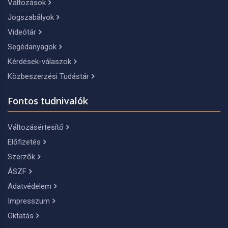
Változások
Jogszabályok
Videótár
Segédanyagok
Kérdések-válaszok
Közbeszerzési Tudástár
Fontos tudnivalók
Változásértesítő
Előfizetés
Szerzők
ÁSZF
Adatvédelem
Impresszum
Oktatás