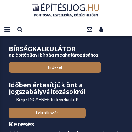
BÍRSÁGKALKULÁTOR
az építésügyi bírság meghatározásához
Érdekel
Időben értesítjük önt a
jogszabályváltozásokról
Kérje INGYENES hírlevelünket!
Feliratkozás
Keresés