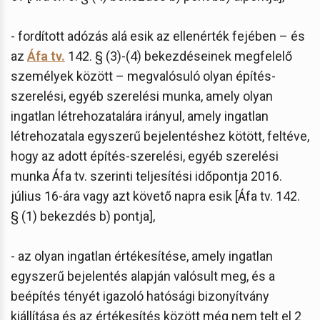
- fordított adózás alá esik az ellenérték fejében – és
az
Áfa tv.
142. § (3)-(4) bekezdéseinek megfelelő
személyek között – megvalósuló olyan építés-
szerelési, egyéb szerelési munka, amely olyan
ingatlan létrehozatalára irányul, amely ingatlan
létrehozatala egyszerű bejelentéshez kötött, feltéve,
hogy az adott építés-szerelési, egyéb szerelési
munka Áfa tv. szerinti teljesítési időpontja 2016.
július 16-ára vagy azt követő napra esik [Áfa tv. 142.
§ (1) bekezdés b) pontja],
- az olyan ingatlan értékesítése, amely ingatlan
egyszerű bejelentés alapján valósult meg, és a
beépítés tényét igazoló hatósági bizonyítvány
kiállítása és az értékesítés között még nem telt el 2