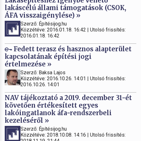
Lakásépítéshez igénybe vehető
lakáscélú állami támogatások (CSOK,
ÁFA visszaigénylése) »
Szerző: Építésijog.hu
Közzétéve: 2016.01.18. 16:42 | Utolsó frissítés:
2016.01.18. 16:42
Fedett terasz és hasznos alapterület
kapcsolatának építési jogi
értelmezése »
Szerző: Baksa Lajos
Közzétéve: 2016.10.26. 14:01 | Utolsó frissítés:
2016.10.26. 14:01
NAV tájékoztató a 2019. december 31-ét
követően értékesített egyes
lakóingatlanok áfa-rendszerbeli
kezeléséről »
Szerző: Építésijog.hu
Közzétéve: 2018.10.08. 14:16 | Utolsó frissítés:
2018.11.19. 21:44