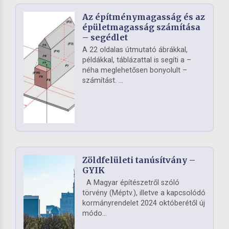
Az építménymagasság és az
épületmagasság számítása
– segédlet
A 22 oldalas útmutató ábrákkal,
példákkal, táblázattal is segíti a –
néha meglehetősen bonyolult –
számítást. ...
Zöldfelületi tanúsítvány –
GYIK
A Magyar építészetről szóló
törvény (Méptv.), illetve a kapcsolódó
kormányrendelet 2024 októberétől új
módo...