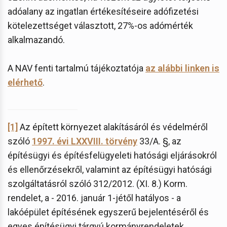
adóalany az ingatlan értékesítéseire adófizetési
kötelezettséget választott, 27%-os adómérték
alkalmazandó.
A NAV fenti tartalmú tájékoztatója
az alábbi linken is
elérhető
.
[1]
Az épített környezet alakításáról és védelméről
szóló
1997. évi LXXVIII. törvény
33/A. §, az
építésügyi és építésfelügyeleti hatósági eljárásokról
és ellenőrzésekről, valamint az építésügyi hatósági
szolgáltatásról szóló 312/2012. (XI. 8.) Korm.
rendelet, a - 2016. január 1-jétől hatályos - a
lakóépület építésének egyszerű bejelentéséről és
egyes építésügyi tárgyú kormányrendeletek