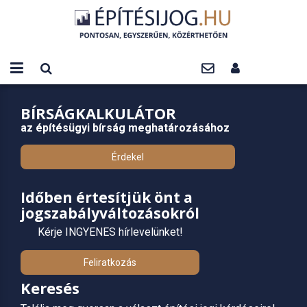
BÍRSÁGKALKULÁTOR
az építésügyi bírság meghatározásához
Érdekel
Időben értesítjük önt a
jogszabályváltozásokról
Kérje INGYENES hírlevelünket!
Feliratkozás
Keresés