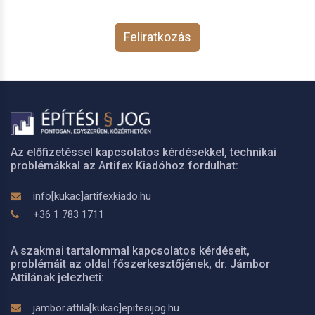
Feliratkozás
Az előfizetéssel kapcsolatos kérdésekkel, technikai
problémákkal az Artifex Kiadóhoz fordulhat:
info[kukac]artifexkiado.hu
+36 1 783 1711
A szakmai tartalommal kapcsolatos kérdéseit,
problémáit az oldal főszerkesztőjének, dr. Jámbor
Attilának jelezheti:
jambor.attila[kukac]epitesijog.hu