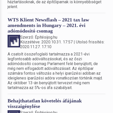
háztartásoknak, de az építőiparnak is könnyebbséget
jelent.
WTS Klient Newsflash – 2021 tax law
amendments in Hungary – 2021. évi
adómódosító csomag
Szerző: Építésijog.hu
Közzétéve: 2020.10.31. 17:57 | Utolsó frissítés:
2020.11.27. 17:10
A csatolt összefoglaló tartalmazza a 2021-évi
legfontosabb adóváltozásokat, és az őszi
adómódosító csomag Parlament felé benyújtott, de
még nem elfogadott adóváltozásait. Az építőipar
számára fontos változás a helyi iparűzési adóban az
ideiglenes iparűzési adóra vonatkozóan történik majd.
Az október 13-án benyújtott tervezet még nem
tartalmazza az 5%-os áfa szabályait.
Behajthatatlan követelés áfájának
visszaigénylése
Szerző: Építésijog.hu