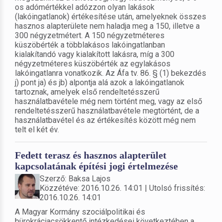
os adómértékkel adózzon olyan lakások
(lakóingatlanok) értékesítése után, amelyeknek összes
hasznos alapterülete nem haladja meg a 150, illetve a
300 négyzetmétert. A 150 négyzetméteres
küszöbérték a többlakásos lakóingatlanban
kialakítandó vagy kialakított lakásra, míg a 300
négyzetméteres küszöbérték az egylakásos
lakóingatlanra vonatkozik. Az Áfa tv. 86. § (1) bekezdés
j) pont ja) és jb) alpontja alá azok a lakóingatlanok
tartoznak, amelyek első rendeltetésszerű
használatbavétele még nem történt meg, vagy az első
rendeltetésszerű használatbavétele megtörtént, de a
használatbavétel és az értékesítés között még nem
telt el két év.
Fedett terasz és hasznos alapterület
kapcsolatának építési jogi értelmezése
Szerző: Baksa Lajos
Közzétéve: 2016.10.26. 14:01 | Utolsó frissítés:
2016.10.26. 14:01
A Magyar Kormány szociálpolitikai és
bürokráciacsökkentő intézkedései következtében a