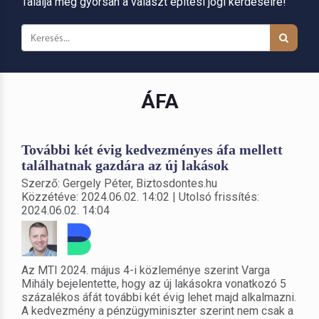
Találja meg gyorsan a választ építési jogi kérdéseire!
ÁFA
További két évig kedvezményes áfa mellett
találhatnak gazdára az új lakások
Szerző: Gergely Péter, Biztosdontes.hu
Közzétéve: 2024.06.02. 14:02 | Utolsó frissítés:
2024.06.02. 14:04
Az MTI 2024. május 4-i közleménye szerint Varga
Mihály bejelentette, hogy az új lakásokra vonatkozó 5
százalékos áfát további két évig lehet majd alkalmazni.
A kedvezmény a pénzügyminiszter szerint nem csak a