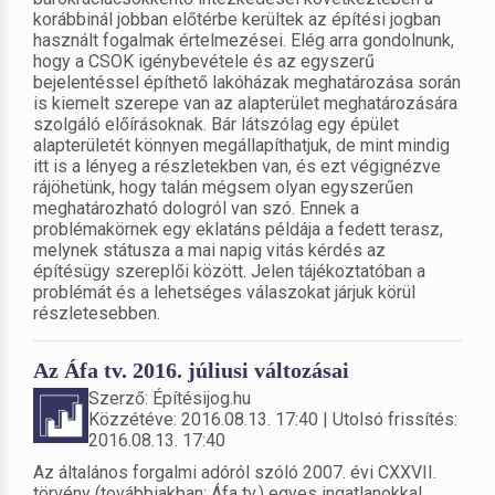
korábbinál jobban előtérbe kerültek az építési jogban
használt fogalmak értelmezései. Elég arra gondolnunk,
hogy a CSOK igénybevétele és az egyszerű
bejelentéssel építhető lakóházak meghatározása során
is kiemelt szerepe van az alapterület meghatározására
szolgáló előírásoknak. Bár látszólag egy épület
alapterületét könnyen megállapíthatjuk, de mint mindig
itt is a lényeg a részletekben van, és ezt végignézve
rájöhetünk, hogy talán mégsem olyan egyszerűen
meghatározható dologról van szó. Ennek a
problémakörnek egy eklatáns példája a fedett terasz,
melynek státusza a mai napig vitás kérdés az
építésügy szereplői között. Jelen tájékoztatóban a
problémát és a lehetséges válaszokat járjuk körül
részletesebben.
Az Áfa tv. 2016. júliusi változásai
Szerző: Építésijog.hu
Közzétéve: 2016.08.13. 17:40 | Utolsó frissítés:
2016.08.13. 17:40
Az általános forgalmi adóról szóló 2007. évi CXXVII.
törvény (továbbiakban: Áfa tv.) egyes ingatlanokkal