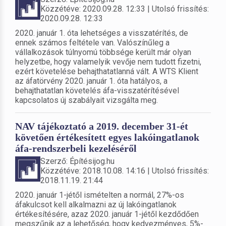
Közzétéve: 2020.09.28. 12:33 | Utolsó frissítés:
2020.09.28. 12:33
2020. január 1. óta lehetséges a visszatérítés, de
ennek számos feltétele van. Valószínűleg a
vállalkozások túlnyomú többsége került már olyan
helyzetbe, hogy valamelyik vevője nem tudott fizetni,
ezért követelése behajthatatlanná vált. A WTS Klient
az áfatörvény 2020. január 1. óta hatályos, a
behajthatatlan követelés áfa-visszatérítésével
kapcsolatos új szabályait vizsgálta meg.
NAV tájékoztató a 2019. december 31-ét
követően értékesített egyes lakóingatlanok
áfa-rendszerbeli kezeléséről
Szerző: Építésijog.hu
Közzétéve: 2018.10.08. 14:16 | Utolsó frissítés:
2018.11.19. 21:44
2020. január 1-jétől ismételten a normál, 27%-os
áfakulcsot kell alkalmazni az új lakóingatlanok
értékesítésére, azaz 2020. január 1-jétől kezdődően
megszűnik az a lehetőség, hogy kedvezményes, 5%-