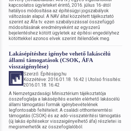
kapcsolatos ügyleteket érintő, 2016. július 16-ától
hatályos módosítása az építésügyi jogszabályok
változásán alapul. A NAV által közzétett tájékoztató
szerint az Áfa tv. ezen szabályozással összefüggő
módosításának eredményeként az egyszerű
bejelentéshez kötött ügyletek az építési engedélyhez
kötöttekkel azonos elvek szerint ítélendőek meg.
Lakásépítéshez igénybe vehető lakáscélú
állami támogatások (CSOK, ÁFA
visszaigénylése)
Szerző: Építésijog.hu
Közzétéve: 2016.01.18. 16:42 | Utolsó frissítés:
2016.01.18. 16:42
A Nemzetgazdasági Minisztérium tájékoztatója
összefoglalja a lakásépítés esetén elérhető lakáscélú
állami támogatási formák igénybevételének
legfontosabb feltételeit. A családi otthonteremtési
támogatás (CSOK) és az adó-visszatérítési támogatás
(új lakás építésekor visszaigényelhető áfa) részletei is
megismerhetők az összefoglalóból.