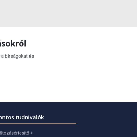
ásokról
 a bírságokat és
ontos tudnivalók
ltozásértesítő