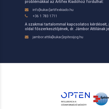
problémákkal az Artifex Kiadóhoz fordulhat:
info[kukac]artifexkiado.hu
+36 1 783 1711
A szakmai tartalommal kapcsolatos kérdéseit, 
oldal főszerkesztőjének, dr. Jámbor Attilának je
jambor.attila[kukac]epitesijog.hu