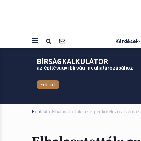
Kérdések-
BÍRSÁGKALKULÁTOR
az építésügyi bírság meghatározásához
Érdekel
Főoldal
Elhalasztották: az e-per kötelező alkalmazás