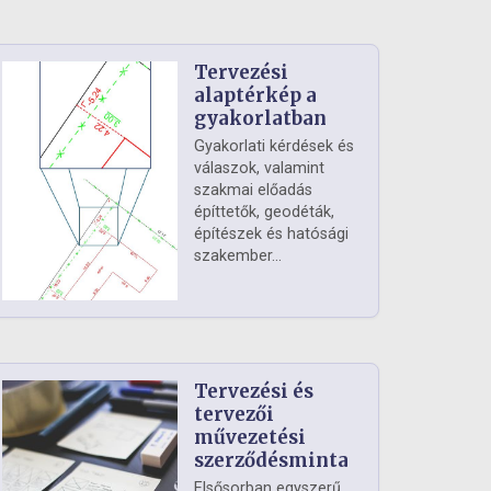
Tervezési
alaptérkép a
gyakorlatban
Gyakorlati kérdések és
válaszok, valamint
szakmai előadás
építtetők, geodéták,
építészek és hatósági
szakember...
Tervezési és
tervezői
művezetési
szerződésminta
Elsősorban egyszerű