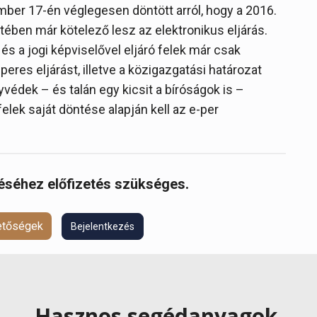
ber 17-én véglegesen döntött arról, hogy a 2016.
ében már kötelező lesz az elektronikus eljárás.
s a jogi képviselővel eljáró felek már csak
res eljárást, illetve a közigazgatási határozat
gyvédek – és talán egy kicsit a bíróságok is –
felek saját döntése alapján kell az e-per
réséhez előfizetés szükséges.
hetőségek
Bejelentkezés
Hasznos segédanyagok