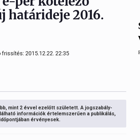
 e-per kötelező
 határideje 2016.
 frissítés: 2015.12.22. 22:35
b, mint 2 évvel ezelőtt született. A jogszabály-
lálható információk értelemszerűen a publikálás,
s időpontjában érvényesek.