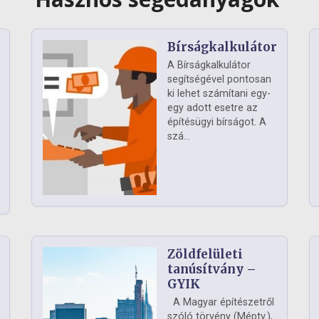
Bírságkalkulátor
A Bírságkalkulátor
segítségével pontosan
ki lehet számítani egy-
egy adott esetre az
építésügyi bírságot. A
szá...
Zöldfelületi
ág
tanúsítvány –
GYIK
A Magyar építészetről
szóló törvény (Méptv.),