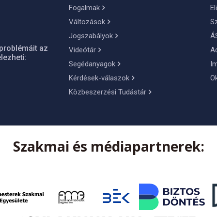
Fogalmak
El
Változások
S
Jogszabályok
Á
problémáit az
Videótár
A
lezheti:
Segédanyagok
I
Kérdések-válaszok
O
Közbeszerzési Tudástár
Szakmai és médiapartnerek: