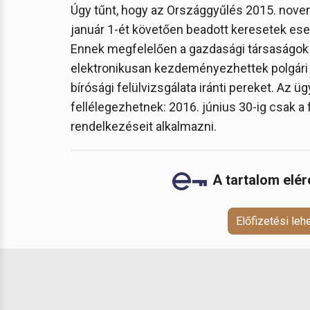
Úgy tűnt, hogy az Országgyűlés 2015. novem
január 1-ét követően beadott keresetek eset
Ennek megfelelően a gazdasági társaságok é
elektronikusan kezdeményezhettek polgári pe
bírósági felülvizsgálata iránti pereket. Az ü
fellélegezhetnek: 2016. június 30-ig csak a 
rendelkezéseit alkalmazni.
A tartalom elé
Előfizetési le