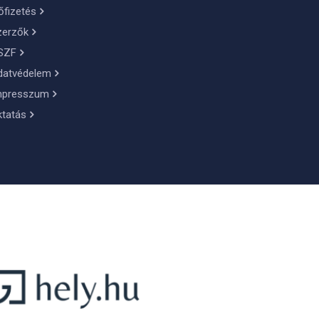
őfizetés
zerzők
SZF
datvédelem
mpresszum
ktatás