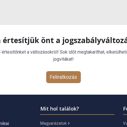
 értesítjük önt a jogszabályváltoz
rtesítőnket a változásokról! Sok időt megtakaríthat, elkerülheti
jogvitákat!
Feliratkozás
Mit hol találok?
F
Magyarázatok
Vá
nikai