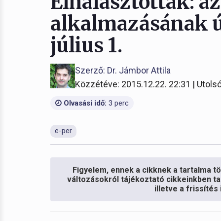
Elhalasztották: az
alkalmazásának új
július 1.
Szerző: Dr. Jámbor Attila
Közzétéve: 2015.12.22. 22:31 | Utolsó
Olvasási idő:
3 perc
e-per
Figyelem, ennek a cikknek a tartalma töb
változásokról tájékoztató cikkeinkben ta
illetve a frissíté