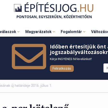
válaszok
Magyarázatok
Fogalomtár
Változá
Időben értesítjük önt 
jogszabályváltozásokr
Kérje INGYENES hírlevelünket!
Feliratkozás
ának új határideje 2016. július 1.