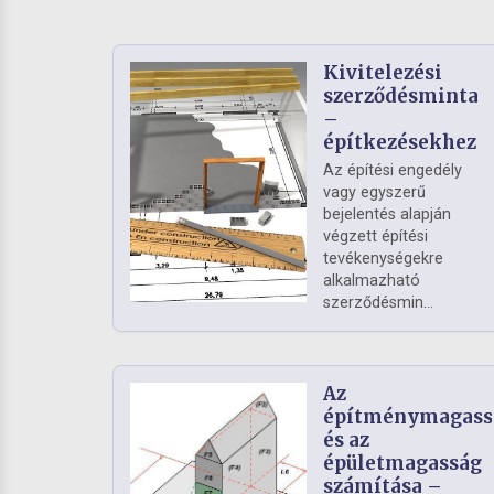
Kivitelezési
szerződésminta
–
építkezésekhez
Az építési engedély
vagy egyszerű
bejelentés alapján
végzett építési
tevékenységekre
alkalmazható
szerződésmin...
Az
építménymagass
és az
épületmagasság
számítása –