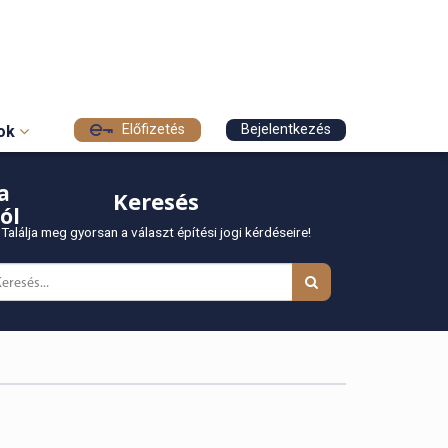
Előfizetés
Bejelentkezés
sok
a
Keresés
ól
Találja meg gyorsan a választ építési jogi kérdéseire!