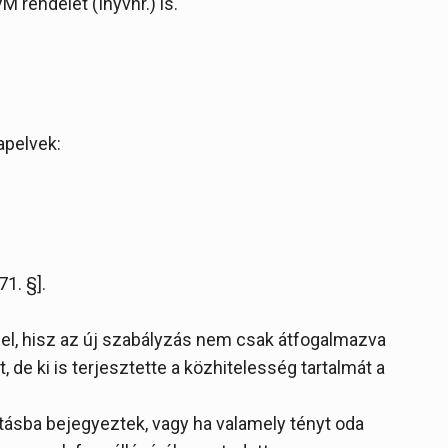
M rendelet (Inyvhr.) is.
lapelvek:
71. §].
el, hisz az új szabályzás nem csak átfogalmazva
, de ki is terjesztette a közhitelesség tartalmát a
artásba bejegyeztek, vagy ha valamely tényt oda