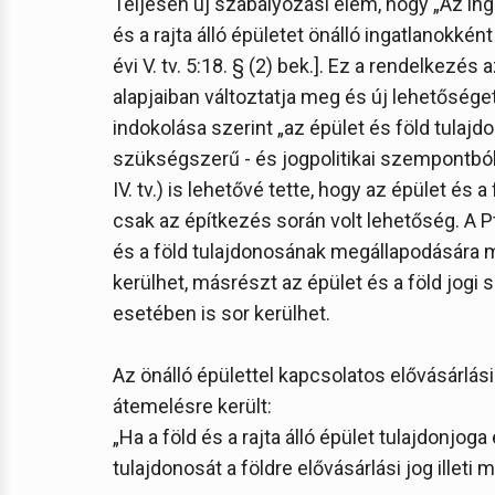
Teljesen új szabályozási elem, hogy „Az ing
és a rajta álló épületet önálló ingatlanokkén
évi V. tv. 5:18. § (2) bek.]. Ez a rendelkezés 
alapjaiban változtatja meg és új lehetőséget
indokolása szerint „az épület és föld tula
szükségszerű - és jogpolitikai szempontból i
IV. tv.) is lehetővé tette, hogy az épület és 
csak az építkezés során volt lehetőség. A P
és a föld tulajdonosának megállapodására m
kerülhet, másrészt az épület és a föld jog
esetében is sor kerülhet.
Az önálló épülettel kapcsolatos elővásárlá
átemelésre került:
„Ha a föld és a rajta álló épület tulajdonjoga 
tulajdonosát a földre elővásárlási jog illeti me