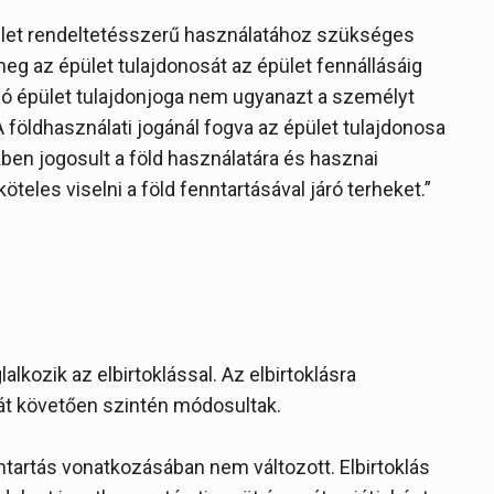
pület rendeltetésszerű használatához szükséges
 meg az épület tulajdonosát az épület fennállásáig
álló épület tulajdonjoga nem ugyanazt a személyt
. „A földhasználati jogánál fogva az épület tulajdonosa
en jogosult a föld használatára és hasznai
teles viselni a föld fenntartásával járó terheket.”
alkozik az elbirtoklással. Az elbirtoklásra
át követően szintén módosultak.
ántartás vonatkozásában nem változott. Elbirtoklás