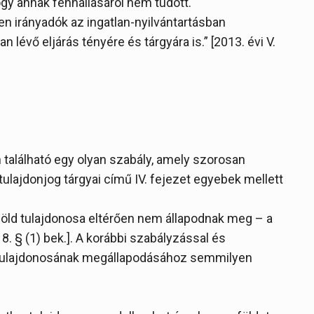
ogy annak fennállásáról nem tudott.
en irányadók az ingatlan-nyilvántartásban
lévő eljárás tényére és tárgyára is.” [2013. évi V.
található egy olyan szabály, amely szorosan
tulajdonjog tárgyai című IV. fejezet egyebek mellett
 föld tulajdonosa eltérően nem állapodnak meg – a
:18. § (1) bek.]. A korábbi szabályzással és
ld tulajdonosának megállapodásához semmilyen