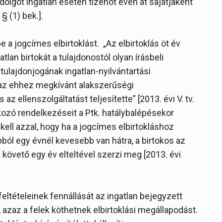
 dolgot ingatlan esetén tizenöt éven át sajátjaként
 § (1) bek.].
 a jogcímes elbirtoklást. „Az elbirtoklás öt év
atlan birtokát a tulajdonostól olyan írásbeli
ulajdonjogának ingatlan-nyilvántartási
az ehhez megkívánt alakszerűségi
 ellenszolgáltatást teljesítette” [2013. évi V. tv.
tkozó rendelkezéseit a Ptk. hatálybalépésekor
 kell azzal, hogy ha a jogcímes elbirtokláshoz
bból egy évnél kevesebb van hátra, a birtokos az
t követő egy év elteltével szerzi meg [2013. évi
 feltételeinek fennállását az ingatlan bejegyzett
, azaz a felek köthetnek elbirtoklási megállapodást.