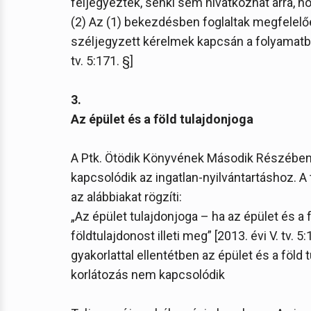
feljegyeztek, senki sem hivatkozhat arra, h
(2) Az (1) bekezdésben foglaltak megfelelő
széljegyzett kérelmek kapcsán a folyamatban 
tv. 5:171. §]
3.
Az épület és a föld tulajdonjoga
A Ptk. Ötödik Könyvének Második Részében 
kapcsolódik az ingatlan-nyilvántartáshoz. A 
az alábbiakat rögzíti:
„Az épület tulajdonjoga – ha az épület és a
földtulajdonost illeti meg” [2013. évi V. tv. 5
gyakorlattal ellentétben az épület és a fö
korlátozás nem kapcsolódik