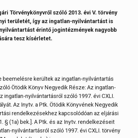
gári Törvénykönyvről szóló 2013. évi V. törvény
yi területét, így az ingatlan-nyilvántartást is
-nyilvántartást érintő jogintézmények nagyobb
sára tesz kísérletet.
e beemelésre kerültek az ingatlan-nyilvántartás
 szóló Ötödik Könyv Negyedik Része: Az ingatlan-
 Az ingatlan-nyilvántartásról szóló 1997. évi CXLI.
ályát. Az Inytv. a Ptk. Ötödik Könyvének Negyedik
rtási rendelkezésekhez kapcsolódóan az eljárási
. § (1a) bek.]. A Ptk. és az Inytv. rendelkezéseit
atlan-nyilvántartásról szóló 1997. évi CXLI. törvény