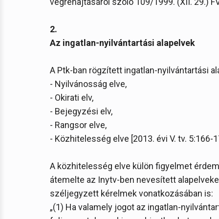
végrehajtásáról szóló 109/1999. (XII. 29.) FV
2.
Az ingatlan-nyilvántartási alapelvek
A Ptk-ban rögzített ingatlan-nyilvántartási a
- Nyilvánosság elve,
- Okirati elv,
- Bejegyzési elv,
- Rangsor elve,
- Közhitelesség elve [2013. évi V. tv. 5:166-1
A közhitelesség elve külön figyelmet érdem
átemelte az Inytv-ben nevesített alapelveket
széljegyzett kérelmek vonatkozásában is:
„(1) Ha valamely jogot az ingatlan-nyilvánt