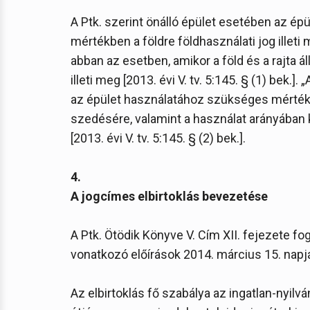
A Ptk. szerint önálló épület esetében az é
mértékben a földre földhasználati jog illeti
abban az esetben, amikor a föld és a rajta 
illeti meg [2013. évi V. tv. 5:145. § (1) bek.]
az épület használatához szükséges mértékb
szedésére, valamint a használat arányában kö
[2013. évi V. tv. 5:145. § (2) bek.].
4.
A jogcímes elbirtoklás bevezetése
A Ptk. Ötödik Könyve V. Cím XII. fejezete fogl
vonatkozó előírások 2014. március 15. napj
Az elbirtoklás fő szabálya az ingatlan-nyilv