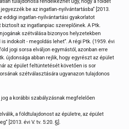
atlan tulajdonosa rendelkezhet úgy, hogy a földet
t jegyezzék be az ingatlan-nyilvántartásba” [2013.
az eddigi ingatlan-nyilvántartási gyakorlatot
 biztosít az ingatlanpiac szereplőinek. A Ptk.
jdonjogának szétválása bizonyos helyzetekben
s indokolt - megoldás lehet”. A régi Ptk. (1959. évi
a föld jogi sorsa elváljon egymástól, azonban erre
tk. újdonsága abban rejlik, hogy egyrészt az épület
ár az épület feltüntetését követően is sor
i sorsának szétválasztására ugyanazon tulajdonos
si jog a korábbi szabályzásnak megfelelően
elválik, a földtulajdonost az épületre, az épület
g” [2013. évi V. tv. 5:20. §].