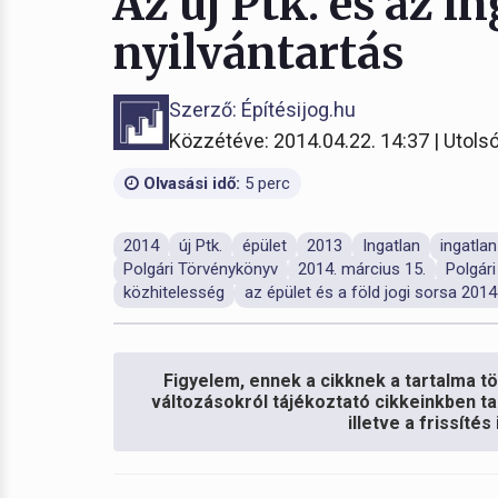
Az új Ptk. és az i
nyilvántartás
Szerző: Építésijog.hu
Közzétéve: 2014.04.22. 14:37 | Utolsó
Olvasási idő:
5 perc
2014
új Ptk.
épület
2013
Ingatlan
ingatlan
Polgári Törvénykönyv
2014. március 15.
Polgári
közhitelesség
az épület és a föld jogi sorsa 2014
Figyelem, ennek a cikknek a tartalma töb
változásokról tájékoztató cikkeinkben ta
illetve a frissíté