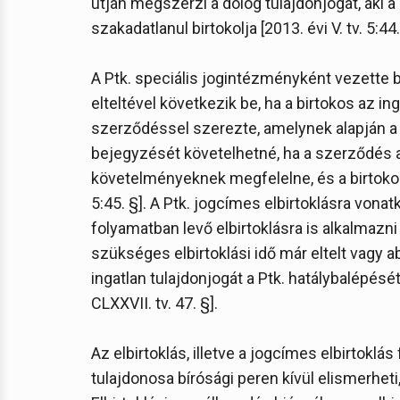
útján megszerzi a dolog tulajdonjogát, aki a
szakadatlanul birtokolja [2013. évi V. tv. 5:44.
A Ptk. speciális jogintézményként vezette be
elteltével következik be, ha a birtokos az ing
szerződéssel szerezte, amelynek alapján a t
bejegyzését követelhetné, ha a szerződés 
követelményeknek megfelelne, és a birtokos az
5:45. §]. A Ptk. jogcímes elbirtoklásra vona
folyamatban levő elbirtoklásra is alkalmazni
szükséges elbirtoklási idő már eltelt vagy a
ingatlan tulajdonjogát a Ptk. hatálybalépésé
CLXXVII. tv. 47. §].
Az elbirtoklás, illetve a jogcímes elbirtoklás
tulajdonosa bírósági peren kívül elismerheti