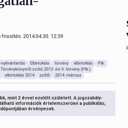
ngatlan-
 frissítés: 2014.04.30. 12:39
-nyilvántartás
Elbirtoklás
törvény
elbirtoklás
Ptk.
 Törvénykönyvről szóló 2013. évi V. törvény (Ptk.)
elbirtoklás 2014
szőlő
2014. március
b, mint 2 évvel ezelőtt született. A jogszabály-
lálható információk értelemszerűen a publikálás,
s időpontjában érvényesek.