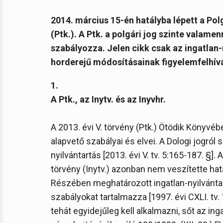
2014. március 15-én hatályba lépett a Pol
(Ptk.). A Ptk. a polgári jog szinte valamenn
szabályozza. Jelen cikk csak az ingatlan
horderejű módosításainak figyelemfelhívá
1.
A Ptk., az Inytv. és az Inyvhr.
A 2013. évi V. törvény (Ptk.) Ötödik Könyvéb
alapvető szabályai és elvei. A Dologi jogról
nyilvántartás [2013. évi V. tv. 5:165-187. §].
törvény (Inytv.) azonban nem veszítette hat
Részében meghatározott ingatlan-nyilvánta
szabályokat tartalmazza [1997. évi CXLI. tv. 1
tehát egyidejűleg kell alkalmazni, sőt az ing