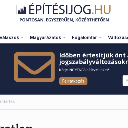
válaszok
Magyarázatok
Fogalomtár
Változá
Időben értesítjük önt 
jogszabályváltozásokr
Kérje INGYENES hírlevelünket!
Feliratkozás
vántartás