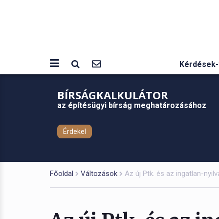
Kérdések-
BÍRSÁGKALKULÁTOR
az építésügyi bírság meghatározásához
Érdekel
Főoldal
Változások
Az új Ptk. és az ingatlan-nyil