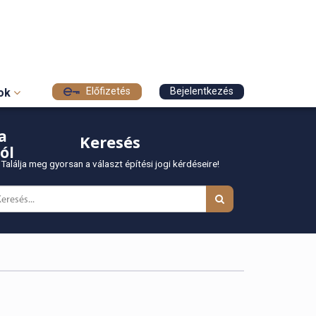
Előfizetés
Bejelentkezés
sok
a
Keresés
ól
Találja meg gyorsan a választ építési jogi kérdéseire!