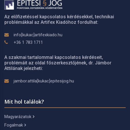
Az előfizetéssel kapcsolatos kérdésekkel, technikai
problémákkal az Artifex Kiadóhoz fordulhat:
info[kukac]artifexkiado.hu
+36 1 783 1711
A szakmai tartalommal kapcsolatos kérdéseit,
problémáit az oldal főszerkesztőjének, dr. Jámbor
Attilának jelezheti:
jambor.attila[kukac]epitesijog.hu
Mit hol találok?
Magyarázatok
Fogalmak