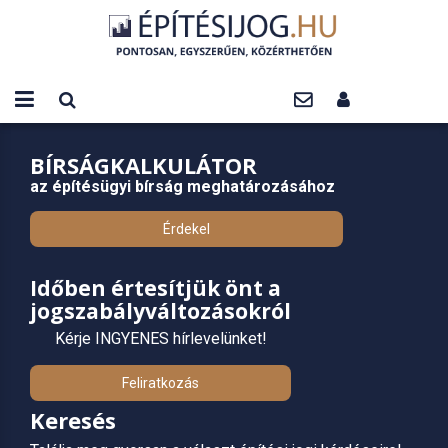
BÍRSÁGKALKULÁTOR
az építésügyi bírság meghatározásához
Érdekel
Időben értesítjük önt a
jogszabályváltozásokról
Kérje INGYENES hírlevelünket!
Feliratkozás
Keresés