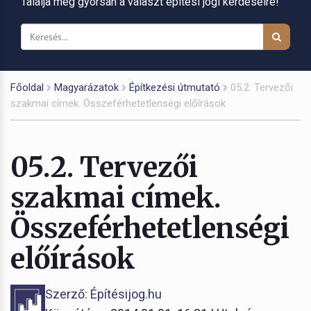
Találja meg gyorsan a választ építési jogi kérdéseire!
Főoldal
Magyarázatok
Építkezési útmutató
05.2. Tervezői
szakmai címek. Összeférhetetlenségi előírások
05.2. Tervezői
szakmai címek.
Összeférhetetlenségi
előírások
Szerző: Építésijog.hu