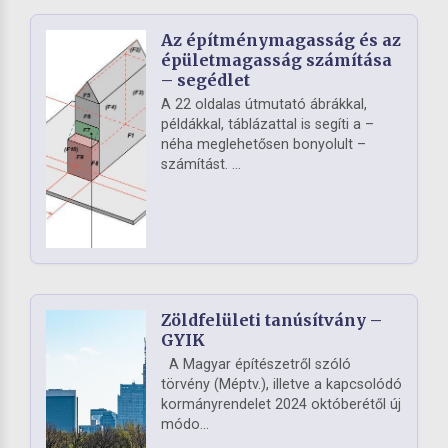
Az építménymagasság és az
épületmagasság számítása
– segédlet
A 22 oldalas útmutató ábrákkal,
példákkal, táblázattal is segíti a –
néha meglehetősen bonyolult –
számítást. ...
Zöldfelületi tanúsítvány –
GYIK
A Magyar építészetről szóló
törvény (Méptv.), illetve a kapcsolódó
kormányrendelet 2024 októberétől új
módo...