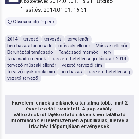
Közzétéve: 2014.01.01. 16:31 | Utolsó
frissítés: 2014.01.01. 16:31
Olvasási idő:
9 perc
2014
tervező
tervezés
tervellenőr
beruházási tanácsadó
műszaki ellenőr
Műszaki ellenőr
Beruházási tanácsadó
Tanácsadó mérnök
terv
tanácsadó mérnök
összeférhetetlenségi előírások 2014
tervező műszaki ellenőr
vezető tervezői cím
tervező gyakornoki cím
beruházás
összeférhetetlenség
vezető tervező
Figyelem, ennek a cikknek a tartalma több, mint 2
évvel ezelőtt született. A jogszabály-
változásokról tájékoztató cikkeinkben található
információk értelemszerűen a publikálás, illetve a
frissítés időpontjában érvényesek.