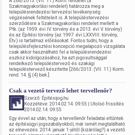
A 266/2013. (VII. 11.) Korm. rendelet (a
Szakmagyakorlási rendelet) határozza meg a
településrendezési tervezési tevékenység
végzésének feltételeit is. A településtervezési
szerződésre a Szakmagyakorlási rendelet mellett a
Ptk. (az 1959. évi IV. törvény és a 2013. évi V. törvény)
és az Építési törvény (az 1997. évi LXXVIII. törvény,
Étv.) is tartalmaz előírásokat. Fontos tudni, hogy a
településfejlesztési koncepció megalapozó vizsgálata
csak akkor használható fel a településrendezési
eszköz kidolgozásához, ha azt jogosultsággal
rendelkező településtervező és szakági
településtervező készítette [266/2013. (VII. 11.) Korm.
rend. 14. § (4) bek.].
Csak a vezető tervező lehet tervellenőr?
Szerző: Építésijog.hu
Közzétéve: 2014.02.14. 09:55 | Utolsó frissítés:
2014.02.14. 09:55
Egy évvel az után, hogy a tervellenőr feladatai eltűntek
az építésügyi jogszabályokból, már ismét megtalálható
az elnevezés. 2014. január 1-jétől (kizárólag?) a vezető