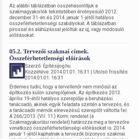
Az alábbi táblázatban összehasonlítjuk a
szakmagyakorlók tekintetében érvényesülő 2012.
december 31-én és 2014. január 1-jétől hatályos
összeférhetetlenségi szabályokat. A táblázatban
pirossal és aláhúzással jelöltük az új, vagy módosuló
előírásokat.
05.2. Tervezői szakmai címek.
Összeférhetetlenségi előírások
Szerző: Építésijog.hu
Közzétéve: 2014.01.01. 16:31 | Utolsó frissítés:
2014.01.01. 16:31
Érdemes tudni, hogy a tervellenőr nem minősül az
építkezés külön szereplőjének. Az építkezés 2013.
április 19-étől hatályos szereplője a beruházási
tanácsadó, akinek egyik feladata szintén a tervezés, és
a tanácsadó mérnök elnevezésű szereplőt váltotta fel.
A 266/2013. (VII. 11.) Korm. rendelet (a
Szakmagyakorlási rendelet) határozza meg a tervezőre
vonatkozó összeférhetetlenségi előírásokat is. 2014.
január 1-jétől kaphatnak a tervezők bizonyos szakmai