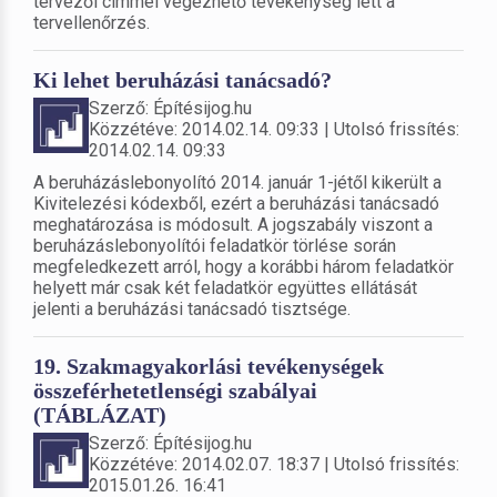
tervezői címmel végezhető tevékenység lett a
tervellenőrzés.
Ki lehet beruházási tanácsadó?
Szerző: Építésijog.hu
Közzétéve: 2014.02.14. 09:33 | Utolsó frissítés:
2014.02.14. 09:33
A beruházáslebonyolító 2014. január 1-jétől kikerült a
Kivitelezési kódexből, ezért a beruházási tanácsadó
meghatározása is módosult. A jogszabály viszont a
beruházáslebonyolítói feladatkör törlése során
megfeledkezett arról, hogy a korábbi három feladatkör
helyett már csak két feladatkör együttes ellátását
jelenti a beruházási tanácsadó tisztsége.
19. Szakmagyakorlási tevékenységek
összeférhetetlenségi szabályai
(TÁBLÁZAT)
Szerző: Építésijog.hu
Közzétéve: 2014.02.07. 18:37 | Utolsó frissítés:
2015.01.26. 16:41