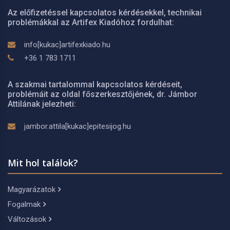
Az előfizetéssel kapcsolatos kérdésekkel, technikai
problémákkal az Artifex Kiadóhoz fordulhat:
info[kukac]artifexkiado.hu
+36 1 783 1711
A szakmai tartalommal kapcsolatos kérdéseit,
problémáit az oldal főszerkesztőjének, dr. Jámbor
Attilának jelezheti:
jambor.attila[kukac]epitesijog.hu
Mit hol találok?
Magyarázatok
Fogalmak
Változások