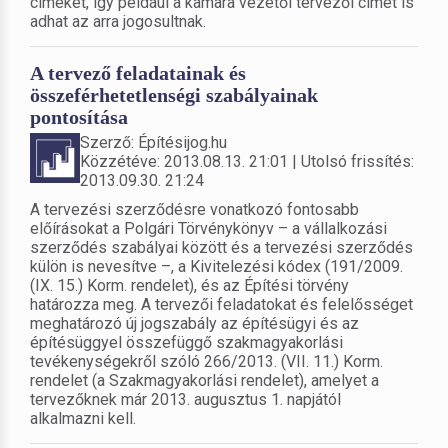
címeket, így például a kamara vezetői tervezői címet is
adhat az arra jogosultnak.
A tervező feladatainak és
összeférhetetlenségi szabályainak
pontosítása
Szerző: Építésijog.hu
Közzétéve: 2013.08.13. 21:01 | Utolsó frissítés:
2013.09.30. 21:24
A tervezési szerződésre vonatkozó fontosabb
előírásokat a Polgári Törvénykönyv – a vállalkozási
szerződés szabályai között és a tervezési szerződés
külön is nevesítve –, a Kivitelezési kódex (191/2009.
(IX. 15.) Korm. rendelet), és az Építési törvény
határozza meg. A tervezői feladatokat és felelősséget
meghatározó új jogszabály az építésügyi és az
építésüggyel összefüggő szakmagyakorlási
tevékenységekről szóló 266/2013. (VII. 11.) Korm.
rendelet (a Szakmagyakorlási rendelet), amelyet a
tervezőknek már 2013. augusztus 1. napjától
alkalmazni kell.