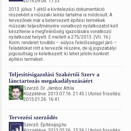
2014.09.06. 17:33
2013. július 1-jétől a kivitelezési dokumentáció
részeként a műszaki leírás tartalma is módosult. A
tervezőnek már a betervezett építési termékek
műszaki teljesítményére vonatkozó nyilatkozatot kell
készítenie a megfelelőség igazolására vonatkozó
nyilatkozat helyett. E mellett a 275/2013. (VII. 16.)
Korm. rendelet további – súlyos felelősséggel járó –
feladatokat rótt a tervezők részére, de új jogszabályi
jogosultság is keletkezett: ki lehet jelölni konkrét
építési terméket.
Teljesítésigazolási Szakértői Szerv a
lánctartozás megakadályozásáért
Szerző: Dr. Jámbor Attila
Közzétéve: 2013.07.16. 21:45 | Utolsó frissítés:
2015.01.26. 16:41
Tervezési szerződés
Szerző: Építésijog.hu
Közzétéve: 2013.05.26. 15:26 | Utolsó frissítés: