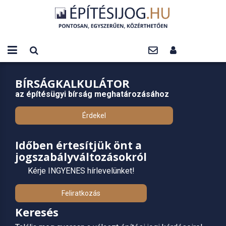
BÍRSÁGKALKULÁTOR
az építésügyi bírság meghatározásához
Érdekel
Időben értesítjük önt a
jogszabályváltozásokról
Kérje INGYENES hírlevelünket!
Feliratkozás
Keresés