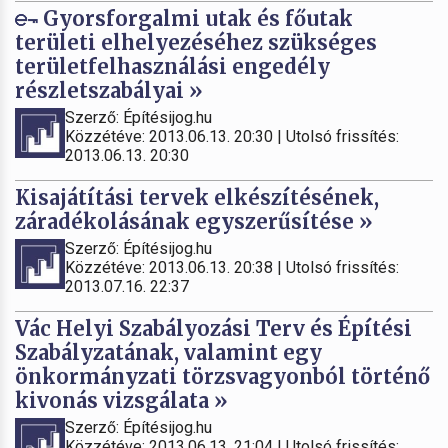
Gyorsforgalmi utak és főutak
területi elhelyezéséhez szükséges
területfelhasználási engedély
részletszabályai »
Szerző: Építésijog.hu
Közzétéve: 2013.06.13. 20:30 | Utolsó frissítés:
2013.06.13. 20:30
Kisajátítási tervek elkészítésének,
záradékolásának egyszerűsítése »
Szerző: Építésijog.hu
Közzétéve: 2013.06.13. 20:38 | Utolsó frissítés:
2013.07.16. 22:37
Vác Helyi Szabályozási Terv és Építési
Szabályzatának, valamint egy
önkormányzati törzsvagyonból történő
kivonás vizsgálata »
Szerző: Építésijog.hu
Közzétéve: 2013.06.13. 21:04 | Utolsó frissítés: