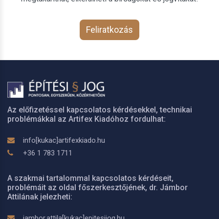
Feliratkozás
Az előfizetéssel kapcsolatos kérdésekkel, technikai
problémákkal az Artifex Kiadóhoz fordulhat:
info[kukac]artifexkiado.hu
+36 1 783 1711
A szakmai tartalommal kapcsolatos kérdéseit,
problémáit az oldal főszerkesztőjének, dr. Jámbor
Attilának jelezheti:
jambor.attila[kukac]epitesijog.hu