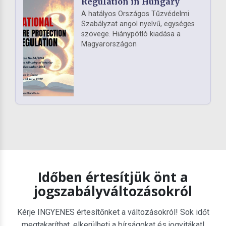
Regulation in Hungary
A hatályos Országos Tűzvédelmi
Szabályzat angol nyelvű, egységes
szövege. Hiánypótló kiadása a
Magyarországon
Időben értesítjük önt a
jogszabályváltozásokról
Kérje INGYENES értesítőnket a változásokról! Sok időt
megtakaríthat, elkerülheti a bírságokat és jogvitákat!