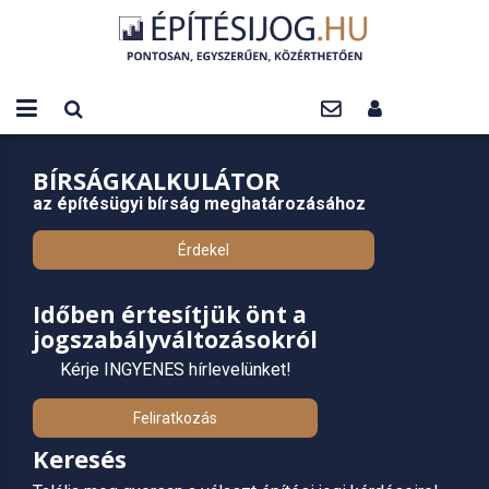
BÍRSÁGKALKULÁTOR
az építésügyi bírság meghatározásához
Érdekel
Időben értesítjük önt a
jogszabályváltozásokról
Kérje INGYENES hírlevelünket!
Feliratkozás
Keresés