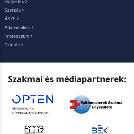
Előfizetés
Szerzők
ÁSZF
Adatvédelem
Impresszum
Oktatás
Szakmai és médiapartnerek: