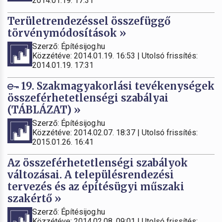
2014.01.19. 17:31
Területrendezéssel összefüggő
törvénymódosítások »
Szerző: Építésijog.hu
Közzétéve: 2014.01.19. 16:53 | Utolsó frissítés:
2014.01.19. 17:31
19. Szakmagyakorlási tevékenységek
összeférhetetlenségi szabályai
(TÁBLÁZAT) »
Szerző: Építésijog.hu
Közzétéve: 2014.02.07. 18:37 | Utolsó frissítés:
2015.01.26. 16:41
Az összeférhetetlenségi szabályok
változásai. A településrendezési
tervezés és az építésügyi műszaki
szakértő »
Szerző: Építésijog.hu
Közzétéve: 2014.02.08. 09:01 | Utolsó frissítés: