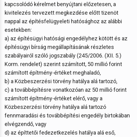
kapcsolódó kérelmet benyújtani előzetesen, a
kivitelezés tervezett megkezdése előtt tizenöt
nappal az építésfelügyeleti hatósághoz az alábbi
esetekben:
a) az építésügyi hatósági engedélyhez kötött és az
építésügyi bírság megállapításának részletes
szabályairól szóló jogszabály (245/2006. (XII. 5.)
Korm. rendelet) szerint számított, 50 millió forint
számított építmény-értéket meghaladó,
b) a Közbeszerzési törvény hatálya alá tartozó,
c) a továbbépítésre vonatkozóan az 50 millió forint
számított építmény-értéket elérő, vagy a
Közbeszerzési törvény hatálya alá tartozó
fennmaradási és továbbépítési engedély birtokában
elvégzendő, vagy
d) az építtetői fedezetkezelés hatálya alá eső,