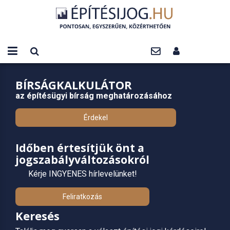
BÍRSÁGKALKULÁTOR
az építésügyi bírság meghatározásához
Érdekel
Időben értesítjük önt a
jogszabályváltozásokról
Kérje INGYENES hírlevelünket!
Feliratkozás
Keresés