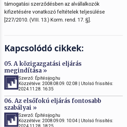
támogatási szerződésben az alvállalkozók
kifizetésére vonatkozó feltételek teljesülése
[227/2010. (VIII. 13.) Korm. rend. 17. §].
Kapcsolódó cikkek:
05. A közigazgatási eljárás
megindítása »
Szerző: Építésijog.hu
Közzétéve: 2008.08.09. 02:08 | Utolsó frissítés:
2024.11.28. 16:35
06. Az elsőfokú eljárás fontosabb
szabályai »
Szerző: Építésijog.hu
Közzétéve: 2008.09.09. 10:04 | Utolsó frissítés:
2024.11.28. 18:25