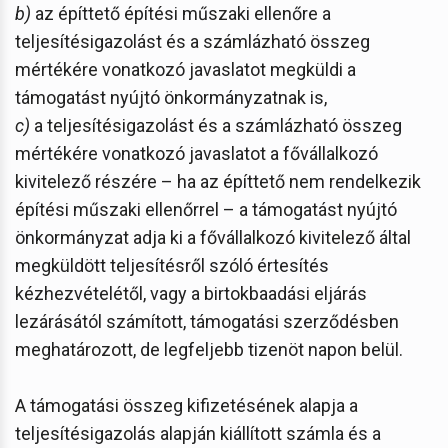
b)
az építtető építési műszaki ellenőre a
teljesítésigazolást és a számlázható összeg
mértékére vonatkozó javaslatot megküldi a
támogatást nyújtó önkormányzatnak is,
c)
a teljesítésigazolást és a számlázható összeg
mértékére vonatkozó javaslatot a fővállalkozó
kivitelező részére – ha az építtető nem rendelkezik
építési műszaki ellenőrrel – a támogatást nyújtó
önkormányzat adja ki a fővállalkozó kivitelező által
megküldött teljesítésről szóló értesítés
kézhezvételétől, vagy a birtokbaadási eljárás
lezárásától számított, támogatási szerződésben
meghatározott, de legfeljebb tizenöt napon belül.
A támogatási összeg kifizetésének alapja a
teljesítésigazolás alapján kiállított számla és a