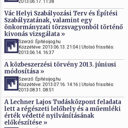
2013.06.17. 11:38
Vác Helyi Szabályozási Terv és Építési
Szabályzatának, valamint egy
önkormányzati törzsvagyonból történő
kivonás vizsgálata »
Szerző: Építésijog.hu
Közzétéve: 2013.06.13. 21:04 | Utolsó frissítés:
2013.06.14. 16:37
A közbeszerzési törvény 2013. júniusi
módosítása »
Szerző: Építésijog.hu
Közzétéve: 2013.07.16. 14:16 | Utolsó frissítés:
2013.08.31. 08:51
A Lechner Lajos Tudásközpont feladata
lett a régészeti lelőhely és a műemléki
érték védetté nyilvánításának
előkészítése »