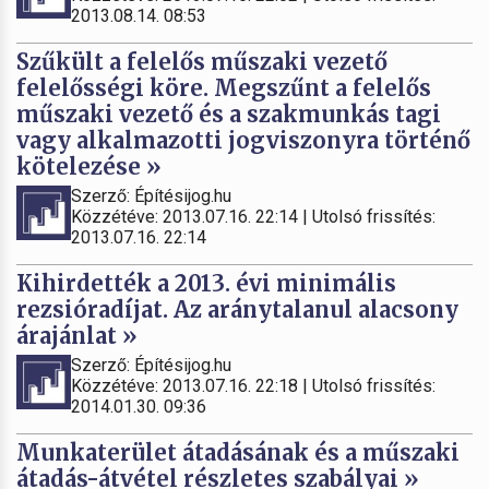
2013.08.14. 08:53
Szűkült a felelős műszaki vezető
felelősségi köre. Megszűnt a felelős
műszaki vezető és a szakmunkás tagi
vagy alkalmazotti jogviszonyra történő
kötelezése »
Szerző: Építésijog.hu
Közzétéve: 2013.07.16. 22:14 | Utolsó frissítés:
2013.07.16. 22:14
Kihirdették a 2013. évi minimális
rezsióradíjat. Az aránytalanul alacsony
árajánlat »
Szerző: Építésijog.hu
Közzétéve: 2013.07.16. 22:18 | Utolsó frissítés:
2014.01.30. 09:36
Munkaterület átadásának és a műszaki
átadás-átvétel részletes szabályai »