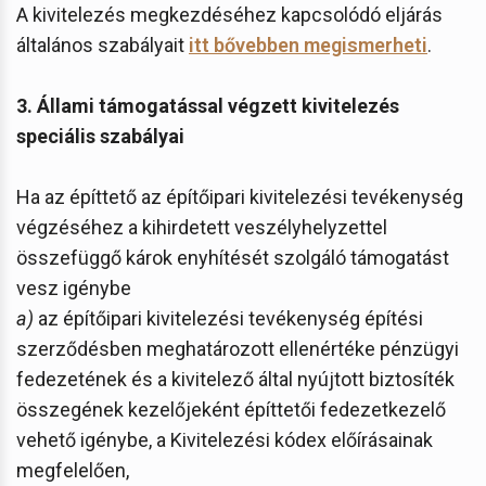
A kivitelezés megkezdéséhez kapcsolódó eljárás
általános szabályait
itt bővebben megismerheti
.
3. Állami támogatással végzett kivitelezés
speciális szabályai
Ha az építtető az építőipari kivitelezési tevékenység
végzéséhez a kihirdetett veszélyhelyzettel
összefüggő károk enyhítését szolgáló támogatást
vesz igénybe
a)
az építőipari kivitelezési tevékenység építési
szerződésben meghatározott ellenértéke pénzügyi
fedezetének és a kivitelező által nyújtott biztosíték
összegének kezelőjeként építtetői fedezetkezelő
vehető igénybe, a Kivitelezési kódex előírásainak
megfelelően,