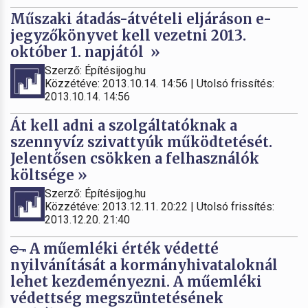
Műszaki átadás-átvételi eljáráson e-
jegyzőkönyvet kell vezetni 2013.
október 1. napjától »
Szerző: Építésijog.hu
Közzétéve: 2013.10.14. 14:56 | Utolsó frissítés:
2013.10.14. 14:56
Át kell adni a szolgáltatóknak a
szennyvíz szivattyúk működtetését.
Jelentősen csökken a felhasználók
költsége »
Szerző: Építésijog.hu
Közzétéve: 2013.12.11. 20:22 | Utolsó frissítés:
2013.12.20. 21:40
A műemléki érték védetté
nyilvánítását a kormányhivataloknál
lehet kezdeményezni. A műemléki
védettség megszüntetésének