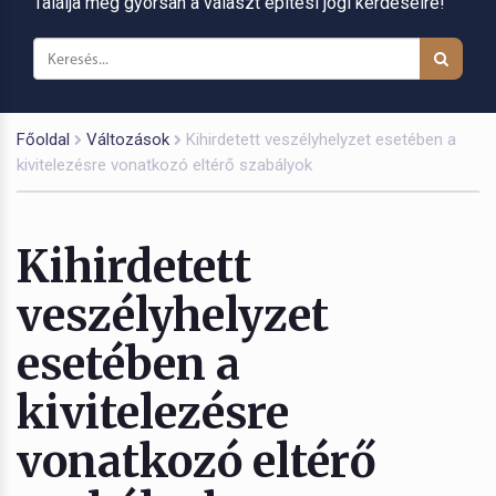
Találja meg gyorsan a választ építési jogi kérdéseire!
Főoldal
Változások
Kihirdetett veszélyhelyzet esetében a
kivitelezésre vonatkozó eltérő szabályok
Kihirdetett
veszélyhelyzet
esetében a
kivitelezésre
vonatkozó eltérő