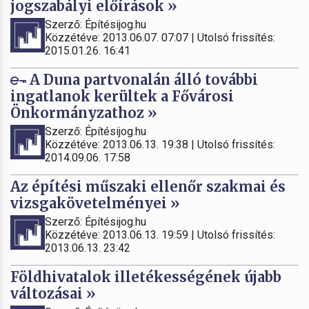
jogszabályi előírások »
Szerző: Építésijog.hu
Közzétéve: 2013.06.07. 07:07 | Utolsó frissítés:
2015.01.26. 16:41
A Duna partvonalán álló további
ingatlanok kerültek a Fővárosi
Önkormányzathoz »
Szerző: Építésijog.hu
Közzétéve: 2013.06.13. 19:38 | Utolsó frissítés:
2014.09.06. 17:58
Az építési műszaki ellenőr szakmai és
vizsgakövetelményei »
Szerző: Építésijog.hu
Közzétéve: 2013.06.13. 19:59 | Utolsó frissítés:
2013.06.13. 23:42
Földhivatalok illetékességének újabb
változásai »