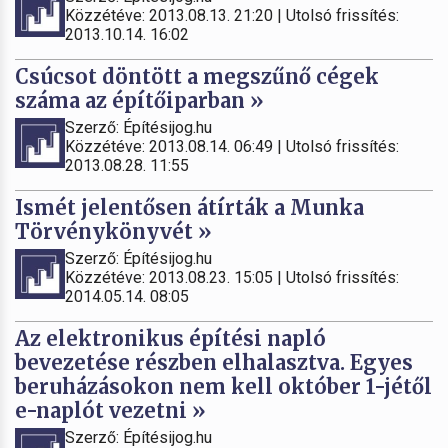
Közzétéve: 2013.08.13. 21:20 | Utolsó frissítés:
2013.10.14. 16:02
Csúcsot döntött a megszűnő cégek
száma az építőiparban »
Szerző: Építésijog.hu
Közzétéve: 2013.08.14. 06:49 | Utolsó frissítés:
2013.08.28. 11:55
Ismét jelentősen átírták a Munka
Törvénykönyvét »
Szerző: Építésijog.hu
Közzétéve: 2013.08.23. 15:05 | Utolsó frissítés:
2014.05.14. 08:05
Az elektronikus építési napló
bevezetése részben elhalasztva. Egyes
beruházásokon nem kell október 1-jétől
e-naplót vezetni »
Szerző: Építésijog.hu