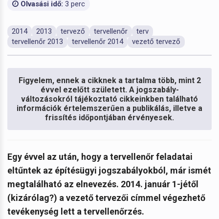
Olvasási idő:
3 perc
2014
2013
tervező
tervellenőr
terv
tervellenőr 2013
tervellenőr 2014
vezető tervező
Figyelem, ennek a cikknek a tartalma több, mint 2
évvel ezelőtt született. A jogszabály-
változásokról tájékoztató cikkeinkben található
információk értelemszerűen a publikálás, illetve a
frissítés időpontjában érvényesek.
Egy évvel az után, hogy a tervellenőr feladatai
eltűntek az építésügyi jogszabályokból, már ismét
megtalálható az elnevezés. 2014. január 1-jétől
(kizárólag?) a vezető tervezői címmel végezhető
tevékenység lett a tervellenőrzés.