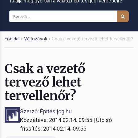
Találja meg gyorsan a választ építési jogi kérdéseire!
Főoldal
Változások
Csak a vezető tervező lehet tervellenőr?
Csak a vezető
tervező lehet
tervellenőr?
Szerző: Építésijog.hu
Közzétéve: 2014.02.14. 09:55 | Utolsó
frissítés: 2014.02.14. 09:55