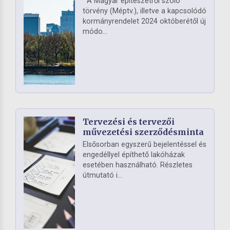
A Magyar építészetről szóló
törvény (Méptv.), illetve a kapcsolódó
kormányrendelet 2024 októberétől új
módo...
Tervezési és tervezői
művezetési szerződésminta
Elsősorban egyszerű bejelentéssel és
engedéllyel építhető lakóházak
esetében használható. Részletes
útmutató i...