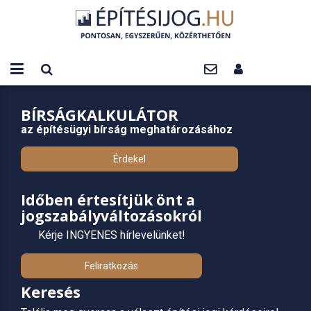
BÍRSÁGKALKULÁTOR
az építésügyi bírság meghatározásához
Érdekel
Időben értesítjük önt a
jogszabályváltozásokról
Kérje INGYENES hírlevelünket!
Feliratkozás
Keresés