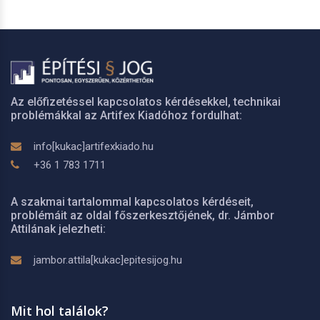
Az előfizetéssel kapcsolatos kérdésekkel, technikai
problémákkal az Artifex Kiadóhoz fordulhat:
info[kukac]artifexkiado.hu
+36 1 783 1711
A szakmai tartalommal kapcsolatos kérdéseit,
problémáit az oldal főszerkesztőjének, dr. Jámbor
Attilának jelezheti:
jambor.attila[kukac]epitesijog.hu
Mit hol találok?