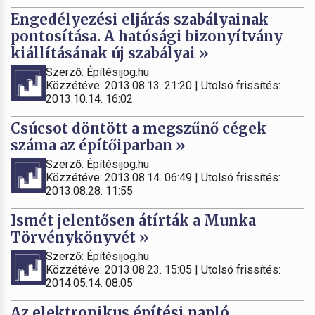
Engedélyezési eljárás szabályainak
pontosítása. A hatósági bizonyítvány
kiállításának új szabályai »
Szerző: Építésijog.hu
Közzétéve: 2013.08.13. 21:20 | Utolsó frissítés:
2013.10.14. 16:02
Csúcsot döntött a megszűnő cégek
száma az építőiparban »
Szerző: Építésijog.hu
Közzétéve: 2013.08.14. 06:49 | Utolsó frissítés:
2013.08.28. 11:55
Ismét jelentősen átírták a Munka
Törvénykönyvét »
Szerző: Építésijog.hu
Közzétéve: 2013.08.23. 15:05 | Utolsó frissítés:
2014.05.14. 08:05
Az elektronikus építési napló