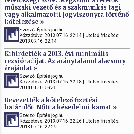
felelősségi köre. Megszűnt a felelős
műszaki vezető és a szakmunkás tagi
vagy alkalmazotti jogviszonyra történő
kötelezése »
Szerző: Építésijog.hu
Közzétéve: 2013.07.16. 22:14 | Utolsó frissítés:
2013.07.16. 22:14
Kihirdették a 2013. évi minimális
rezsióradíjat. Az aránytalanul alacsony
árajánlat »
Szerző: Építésijog.hu
Közzétéve: 2013.07.16. 22:18 | Utolsó frissítés:
2014.01.30. 09:36
Bevezették a kötelező fizetési
határidőt. Nőtt a késedelmi kamat »
Szerző: Építésijog.hu
Közzétéve: 2013.07.16. 22:26 | Utolsó frissítés:
2013.07.16. 22:29