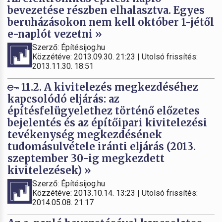
bevezetése részben elhalasztva. Egyes
beruházásokon nem kell október 1-jétől
e-naplót vezetni »
Szerző: Építésijog.hu
Közzétéve: 2013.09.30. 21:23 | Utolsó frissítés:
2013.11.30. 18:51
11.2. A kivitelezés megkezdéséhez
kapcsolódó eljárás: az
építésfelügyelethez történő előzetes
bejelentés és az építőipari kivitelezési
tevékenység megkezdésének
tudomásulvétele iránti eljárás (2013.
szeptember 30-ig megkezdett
kivitelezések) »
Szerző: Építésijog.hu
Közzétéve: 2013.10.14. 13:23 | Utolsó frissítés:
2014.05.08. 21:17