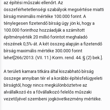
az építési műszaki ellenőrt. Az
összeférhetetlenségi szabályok megsértése miatti
bírság minimális mértéke 100.000 forint. A
ténylegesen fizetendő bírság úgy jön ki, hogy a
100.000 forinthoz hozzáadják a számított
építményérték 20 millió forintot meghaladó
részének 0,5%-át. A két összeg alapján a fizetendő
bírság maximális mértéke 300.000 forint
lehet[266/2013. (VII. 11.) Korm. rend. 44. § (2) bek.].
A területi kamara titkára által kiszabható bírság
összege annyiban tér el a korábbi építésfelügyeleti
bírságtól, hogy nincs megkülönböztetve az
alvállalkozó és a fővállalkozó felelős műszaki
vezetőjével szembeni jogkövetkezmény mértéke.