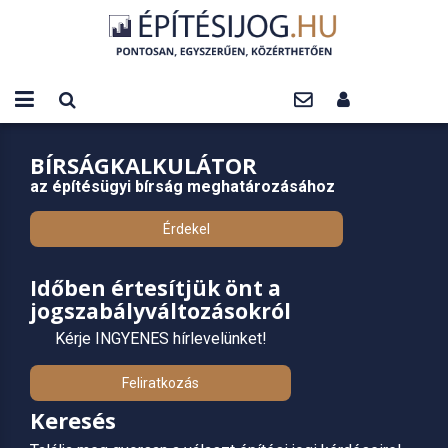
BÍRSÁGKALKULÁTOR
az építésügyi bírság meghatározásához
Érdekel
Időben értesítjük önt a
jogszabályváltozásokról
Kérje INGYENES hírlevelünket!
Feliratkozás
Keresés