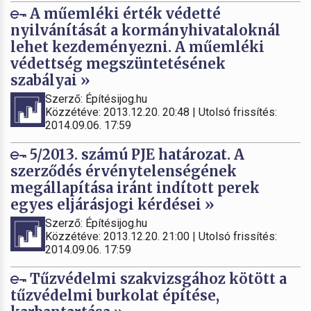
A műemléki érték védetté
nyilvánítását a kormányhivataloknál
lehet kezdeményezni. A műemléki
védettség megszüntetésének
szabályai »
Szerző: Építésijog.hu
Közzétéve: 2013.12.20. 20:48 | Utolsó frissítés:
2014.09.06. 17:59
5/2013. számú PJE határozat. A
szerződés érvénytelenségének
megállapítása iránt indított perek
egyes eljárásjogi kérdései »
Szerző: Építésijog.hu
Közzétéve: 2013.12.20. 21:00 | Utolsó frissítés:
2014.09.06. 17:59
Tűzvédelmi szakvizsgához kötött a
tűzvédelmi burkolat építése,