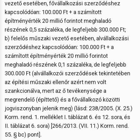
vezető esetében, fővállalkozási szerződéshez
kapcsolódóan: 100.000 Ft + a számított
építményérték 20 millió forintot meghaladó
részének 0,5 százaléka, de legfeljebb 300.000 Ft;
b) felelős műszaki vezető esetében, alvállalkozási
szerződéshez kapcsolódóan: 100.000 Ft + a
számított építményérték 20 millió forintot
meghaladó részének 0,1 százaléka, de legfeljebb
300.000 Ft (alvállalkozói szerződések tekintetében
az építési műszaki ellenőr azért nem volt
szankcionálva, mert az ő tevékenysége a
megrendelő (építtető) és a fővállalkozó közötti
jogviszonyban jelenik meg) (lásd: 238/2005. (X. 25.)
Korm. rend. 1. melléklet I. táblázat 6. és 12. sora, és
II. táblázat 6. sora) [266/2013. (VII. 11.) Korm. rend.
55. § bc) pont].