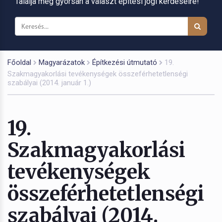
Találja meg gyorsan a választ építési jogi kérdéseire!
Főoldal
Magyarázatok
Építkezési útmutató
19.
Szakmagyakorlási tevékenységek összeférhetetlenségi
szabályai (2014. január 1.)
19.
Szakmagyakorlási
tevékenységek
összeférhetetlenségi
szabályai (2014.