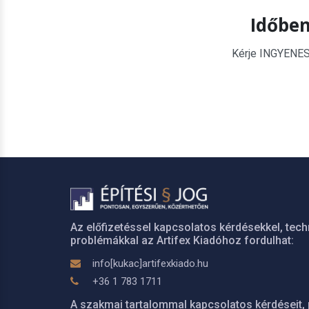
Időben
Kérje INGYENES é
Az előfizetéssel kapcsolatos kérdésekkel, tech
problémákkal az Artifex Kiadóhoz fordulhat:
info[kukac]artifexkiado.hu
+36 1 783 1711
A szakmai tartalommal kapcsolatos kérdéseit, 