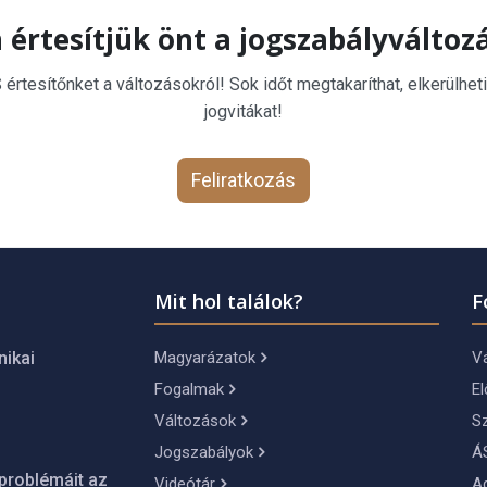
 értesítjük önt a jogszabályváltoz
rtesítőnket a változásokról! Sok időt megtakaríthat, elkerülheti
jogvitákat!
Feliratkozás
Mit hol találok?
F
Magyarázatok
Vá
nikai
Fogalmak
El
Változások
S
Jogszabályok
Á
problémáit az
Videótár
A