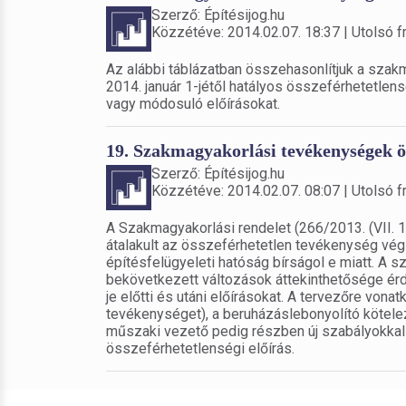
Szerző: Építésijog.hu
Közzétéve: 2014.02.07. 18:37 | Utolsó fr
Az alábbi táblázatban összehasonlítjuk a sza
2014. január 1-jétől hatályos összeférhetetlensé
vagy módosuló előírásokat.
19. Szakmagyakorlási tevékenységek ös
Szerző: Építésijog.hu
Közzétéve: 2014.02.07. 08:07 | Utolsó fr
A Szakmagyakorlási rendelet (266/2013. (VII. 1
átalakult az összeférhetetlen tevékenység vé
építésfelügyeleti hatóság bírságol e miatt. A
bekövetkezett változások áttekinthetősége érd
je előtti és utáni előírásokat. A tervezőre von
tevékenységet), a beruházáslebonyolító kötelez
műszaki vezető pedig részben új szabályokkal 
összeférhetetlenségi előírás.