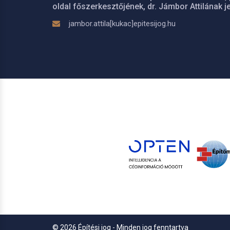
oldal főszerkesztőjének, dr. Jámbor Attilának je
jambor.attila[kukac]epitesijog.hu
© 2026 Építési jog - Minden jog fenntartva