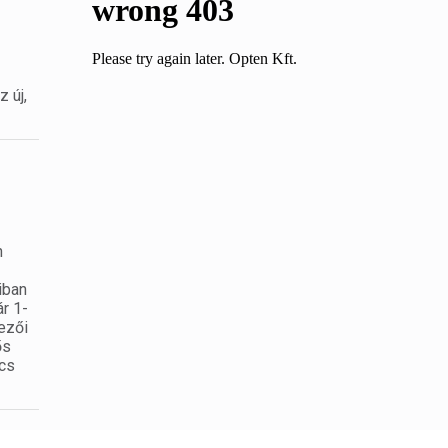
 új,
n
iban
r 1-
ezői
ős
ncs