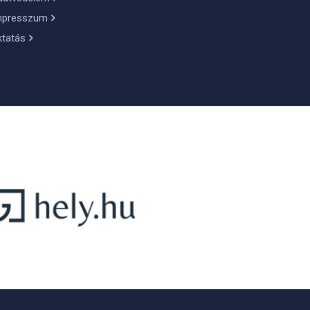
mpresszum
ktatás