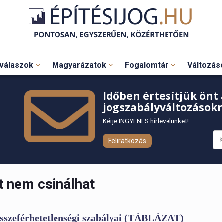
válaszok
Magyarázatok
Fogalomtár
Változá
Időben értesítjük önt 
jogszabályváltozásokr
Kérje INGYENES hírlevelünket!
Feliratkozás
t nem csinálhat
összeférhetetlenségi szabályai (TÁBLÁZAT)