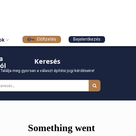
Előfizetés
Bejelentkezés
sok
a
Keresés
ól
Találja meg gyorsan a választ építési jogi kérdéseire!