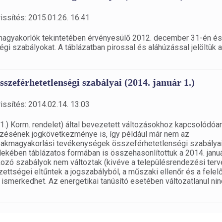
issítés: 2015.01.26. 16:41
kmagyakorlók tekintetében érvényesülő 2012. december 31-én és
gi szabályokat. A táblázatban pirossal és aláhúzással jelöltük az
szeférhetetlenségi szabályai (2014. január 1.)
issítés: 2014.02.14. 13:03
1.) Korm. rendelet) által bevezetett változásokhoz kapcsolódóa
gzésének jogkövetkezménye is, így például már nem az
 szakmagyakorlási tevékenységek összeférhetetlenségi szabálya
ekében táblázatos formában is összehasonlítottuk a 2014. januá
atkozó szabályok nem változtak (kivéve a településrendezési terv
ettségei eltűntek a jogszabályból, a műszaki ellenőr és a felel
ismerkedhet. Az energetikai tanúsító esetében változatlanul ni