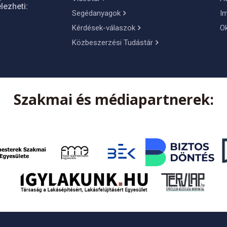
lezheti:
Segédanyagok
I
Kérdések-válaszok
O
Közbeszerzési Tudástár
Szakmai és médiapartnerek: