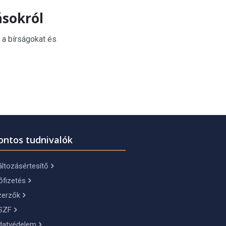
ásokról
 a bírságokat és
ontos tudnivalók
ltozásértesítő
őfizetés
zerzők
SZF
datvédelem