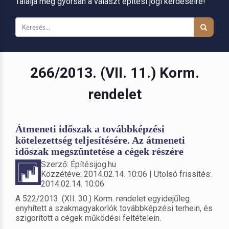
Találja meg gyorsan a választ építési jogi kérdéseire!
266/2013. (VII. 11.) Korm.
rendelet
Átmeneti időszak a továbbképzési
kötelezettség teljesítésére. Az átmeneti
időszak megszüntetése a cégek részére
Szerző: Építésijog.hu
Közzétéve: 2014.02.14. 10:06 | Utolsó frissítés:
2014.02.14. 10:06
A 522/2013. (XII. 30.) Korm. rendelet egyidejűleg
enyhített a szakmagyakorlók továbbképzési terhein, és
szigorított a cégek működési feltételein.