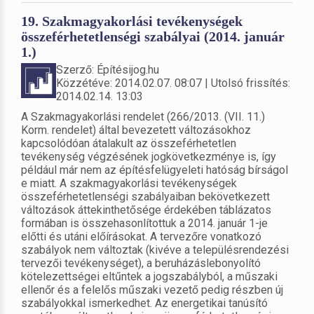
19. Szakmagyakorlási tevékenységek
összeférhetetlenségi szabályai (2014. január
1.)
Szerző: Építésijog.hu
Közzétéve: 2014.02.07. 08:07 | Utolsó frissítés:
2014.02.14. 13:03
A Szakmagyakorlási rendelet (266/2013. (VII. 11.)
Korm. rendelet) által bevezetett változásokhoz
kapcsolódóan átalakult az összeférhetetlen
tevékenység végzésének jogkövetkezménye is, így
például már nem az építésfelügyeleti hatóság bírságol
e miatt. A szakmagyakorlási tevékenységek
összeférhetetlenségi szabályaiban bekövetkezett
változások áttekinthetősége érdekében táblázatos
formában is összehasonlítottuk a 2014. január 1-je
előtti és utáni előírásokat. A tervezőre vonatkozó
szabályok nem változtak (kivéve a településrendezési
tervezői tevékenységet), a beruházáslebonyolító
kötelezettségei eltűntek a jogszabályból, a műszaki
ellenőr és a felelős műszaki vezető pedig részben új
szabályokkal ismerkedhet. Az energetikai tanúsító