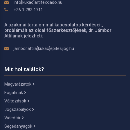
info[kukac]artifexkiado.hu
+36 1 783 1711
A szakmai tartalommal kapcsolatos kérdéseit,
problémáit az oldal főszerkesztőjének, dr. Jámbor
Attilának jelezheti:
jambor.attila[kukac]epitesijog.hu
Mit hol találok?
Magyarázatok
Fogalmak
Változások
Jogszabályok
Videótár
Segédanyagok