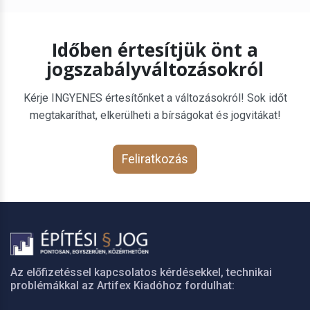
Időben értesítjük önt a
jogszabályváltozásokról
Kérje INGYENES értesítőnket a változásokról! Sok időt
megtakaríthat, elkerülheti a bírságokat és jogvitákat!
Feliratkozás
Az előfizetéssel kapcsolatos kérdésekkel, technikai
problémákkal az Artifex Kiadóhoz fordulhat: