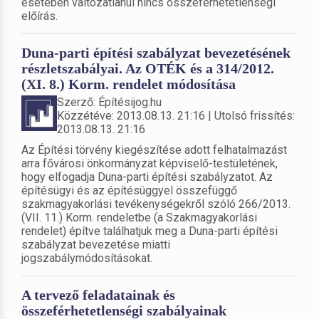
esetében változatlanul nincs összeférhetetlenségi
előírás.
Duna-parti építési szabályzat bevezetésének
részletszabályai. Az OTÉK és a 314/2012.
(XI. 8.) Korm. rendelet módosítása
Szerző: Építésijog.hu
Közzétéve: 2013.08.13. 21:16 | Utolsó frissítés:
2013.08.13. 21:16
Az Építési törvény kiegészítése adott felhatalmazást
arra fővárosi önkormányzat képviselő-testületének,
hogy elfogadja Duna-parti építési szabályzatot. Az
építésügyi és az építésüggyel összefüggő
szakmagyakorlási tevékenységekről szóló 266/2013.
(VII. 11.) Korm. rendeletbe (a Szakmagyakorlási
rendelet) építve találhatjuk meg a Duna-parti építési
szabályzat bevezetése miatti
jogszabálymódosításokat.
A tervező feladatainak és
összeférhetetlenségi szabályainak