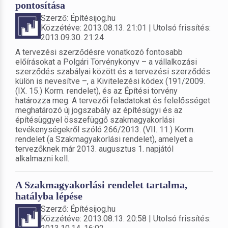
pontosítása
Szerző: Építésijog.hu
Közzétéve: 2013.08.13. 21:01 | Utolsó frissítés:
2013.09.30. 21:24
A tervezési szerződésre vonatkozó fontosabb
előírásokat a Polgári Törvénykönyv – a vállalkozási
szerződés szabályai között és a tervezési szerződés
külön is nevesítve –, a Kivitelezési kódex (191/2009.
(IX. 15.) Korm. rendelet), és az Építési törvény
határozza meg. A tervezői feladatokat és felelősséget
meghatározó új jogszabály az építésügyi és az
építésüggyel összefüggő szakmagyakorlási
tevékenységekről szóló 266/2013. (VII. 11.) Korm.
rendelet (a Szakmagyakorlási rendelet), amelyet a
tervezőknek már 2013. augusztus 1. napjától
alkalmazni kell.
A Szakmagyakorlási rendelet tartalma,
hatályba lépése
Szerző: Építésijog.hu
Közzétéve: 2013.08.13. 20:58 | Utolsó frissítés: