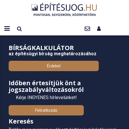
BÍRSÁGKALKULÁTOR
az építésügyi bírság meghatározásához
Érdekel
Időben értesítjük önt a
jogszabályváltozásokról
Kérje INGYENES hírlevelünket!
Feliratkozás
Keresés