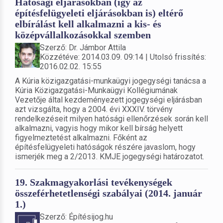
Hatósági eljárásokban (így az
építésfelügyeleti eljárásokban is) eltérő
elbírálást kell alkalmazni a kis- és
középvállalkozásokkal szemben
Szerző: Dr. Jámbor Attila
Közzétéve: 2014.03.09. 09:14 | Utolsó frissítés:
2016.02.02. 15:55
A Kúria közigazgatási-munkaügyi jogegységi tanácsa a
Kúria Közigazgatási-Munkaügyi Kollégiumának
Vezetője által kezdeményezett jogegységi eljárásban
azt vizsgálta, hogy a 2004. évi XXXIV. törvény
rendelkezéseit milyen hatósági ellenőrzések során kell
alkalmazni, vagyis hogy mikor kell bírság helyett
figyelmeztetést alkalmazni. Főként az
építésfelügyeleti hatóságok részére javaslom, hogy
ismerjék meg a 2/2013. KMJE jogegységi határozatot.
19. Szakmagyakorlási tevékenységek
összeférhetetlenségi szabályai (2014. január
1.)
Szerző: Építésijog.hu