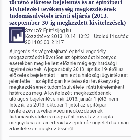
történő előzetes bejelentés és az építőipari
kivitelezési tevékenység megkezdésének
tudomásulvétele iránti eljárás (2013.
szeptember 30-ig megkezdett kivitelezések)
Szerző: Építésijog.hu
Közzétéve: 2013.10.14. 13:23 | Utolsó frissítés:
2014.05.08. 21:17
A jogerős és végrehajtható építési engedély
megszerzését követően az építkezést bizonyos
esetekben meg kellett előznie még egy hatósági
ügyintézésnek. A jogszabály 2013. április 19-étől az
előzetes bejelentést – ami ezt a hatósági ügyintézést
jelentette – az építőipari kivitelezési tevékenység
megkezdésének tudomásulvétele iránti kérelemként
határozza meg. A kivitelezés megkezdésének
utólagos bejelentése már 2013. január 1-jétől nem
létezik, és 2013. október 1-jétől az építőipari
kivitelezési tevékenység megkezdésének
tudomásulvétele is megszűnt, mivel az e-napló
megnyitása során értesül az építésfelügyeleti hatóság
a kivitelezés megkezdéséről.