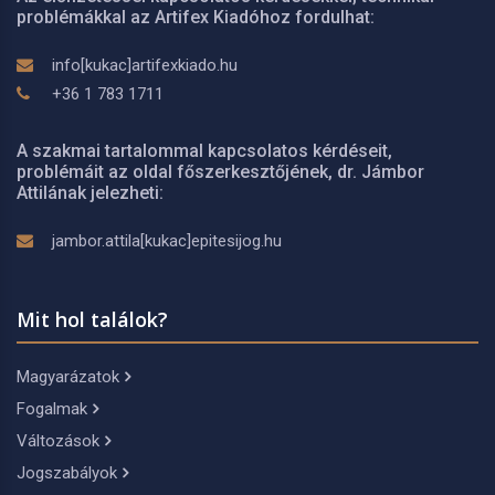
problémákkal az Artifex Kiadóhoz fordulhat:
info[kukac]artifexkiado.hu
+36 1 783 1711
A szakmai tartalommal kapcsolatos kérdéseit,
problémáit az oldal főszerkesztőjének, dr. Jámbor
Attilának jelezheti:
jambor.attila[kukac]epitesijog.hu
Mit hol találok?
Magyarázatok
Fogalmak
Változások
Jogszabályok