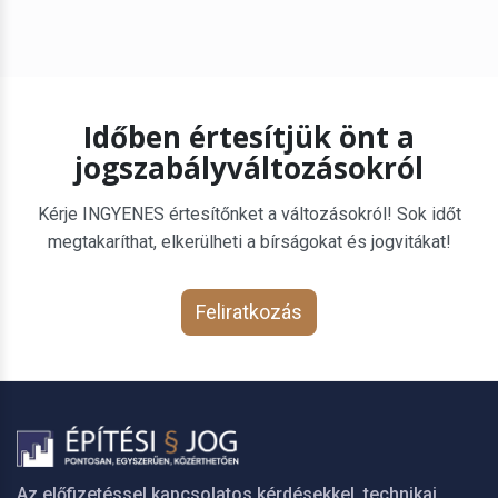
Időben értesítjük önt a
jogszabályváltozásokról
Kérje INGYENES értesítőnket a változásokról! Sok időt
megtakaríthat, elkerülheti a bírságokat és jogvitákat!
Feliratkozás
Az előfizetéssel kapcsolatos kérdésekkel, technikai