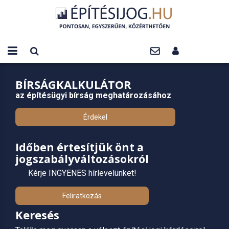
BÍRSÁGKALKULÁTOR
az építésügyi bírság meghatározásához
Érdekel
Időben értesítjük önt a
jogszabályváltozásokról
Kérje INGYENES hírlevelünket!
Feliratkozás
Keresés