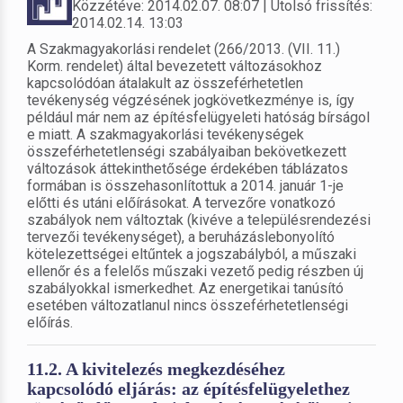
Közzétéve: 2014.02.07. 08:07 | Utolsó frissítés:
2014.02.14. 13:03
A Szakmagyakorlási rendelet (266/2013. (VII. 11.)
Korm. rendelet) által bevezetett változásokhoz
kapcsolódóan átalakult az összeférhetetlen
tevékenység végzésének jogkövetkezménye is, így
például már nem az építésfelügyeleti hatóság bírságol
e miatt. A szakmagyakorlási tevékenységek
összeférhetetlenségi szabályaiban bekövetkezett
változások áttekinthetősége érdekében táblázatos
formában is összehasonlítottuk a 2014. január 1-je
előtti és utáni előírásokat. A tervezőre vonatkozó
szabályok nem változtak (kivéve a településrendezési
tervezői tevékenységet), a beruházáslebonyolító
kötelezettségei eltűntek a jogszabályból, a műszaki
ellenőr és a felelős műszaki vezető pedig részben új
szabályokkal ismerkedhet. Az energetikai tanúsító
esetében változatlanul nincs összeférhetetlenségi
előírás.
11.2. A kivitelezés megkezdéséhez
kapcsolódó eljárás: az építésfelügyelethez