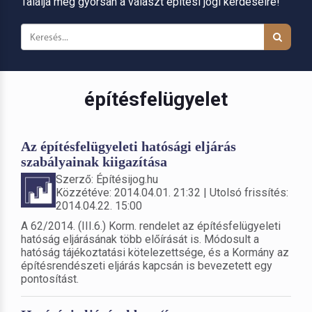
Találja meg gyorsan a választ építési jogi kérdéseire!
építésfelügyelet
Az építésfelügyeleti hatósági eljárás
szabályainak kiigazítása
Szerző: Építésijog.hu
Közzétéve: 2014.04.01. 21:32 | Utolsó frissítés:
2014.04.22. 15:00
A 62/2014. (III.6.) Korm. rendelet az építésfelügyeleti
hatóság eljárásának több előírását is. Módosult a
hatóság tájékoztatási kötelezettsége, és a Kormány az
építésrendészeti eljárás kapcsán is bevezetett egy
pontosítást.