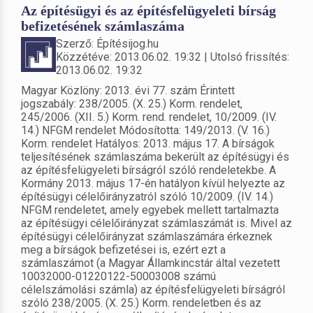
Az építésügyi és az építésfelügyeleti bírság
befizetésének számlaszáma
Szerző: Építésijog.hu
Közzétéve: 2013.06.02. 19:32 | Utolsó frissítés:
2013.06.02. 19:32
Magyar Közlöny: 2013. évi 77. szám Érintett
jogszabály: 238/2005. (X. 25.) Korm. rendelet,
245/2006. (XII. 5.) Korm. rend. rendelet, 10/2009. (IV.
14.) NFGM rendelet Módosította: 149/2013. (V. 16.)
Korm. rendelet Hatályos: 2013. május 17. A bírságok
teljesítésének számlaszáma bekerült az építésügyi és
az építésfelügyeleti bírságról szóló rendeletekbe. A
Kormány 2013. május 17-én hatályon kívül helyezte az
építésügyi célelőirányzatról szóló 10/2009. (IV. 14.)
NFGM rendeletet, amely egyebek mellett tartalmazta
az építésügyi célelőirányzat számlaszámát is. Mivel az
építésügyi célelőirányzat számlaszámára érkeznek
meg a bírságok befizetései is, ezért ezt a
számlaszámot (a Magyar Államkincstár által vezetett
10032000-01220122-50003008 számú
célelszámolási számla) az építésfelügyeleti bírságról
szóló 238/2005. (X. 25.) Korm. rendeletben és az