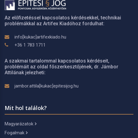
Az előfizetéssel kapcsolatos kérdésekkel, technikai
problémákkal az Artifex Kiadóhoz fordulhat:
info[kukac]artifexkiado.hu
+36 1 783 1711
A szakmai tartalommal kapcsolatos kérdéseit,
problémáit az oldal főszerkesztőjének, dr. Jámbor
Attilának jelezheti:
jambor.attila[kukac]epitesijog.hu
Mit hol találok?
Magyarázatok
Fogalmak