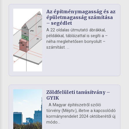
Az építménymagasság és az
épületmagasság számítása
– segédlet
A 22 oldalas útmutató ábrákkal,
példákkal, táblázattal is segíti a –
néha meglehetősen bonyolult –
számítást. ...
Zöldfelületi tanúsítvány –
GYIK
A Magyar építészetről szóló
törvény (Méptv.), illetve a kapcsolódó
kormányrendelet 2024 októberétől új
módo...