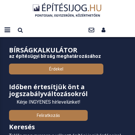
BÍRSÁGKALKULÁTOR
az építésügyi bírság meghatározásához
Érdekel
Időben értesítjük önt a
jogszabályváltozásokról
Kérje INGYENES hírlevelünket!
Feliratkozás
Keresés