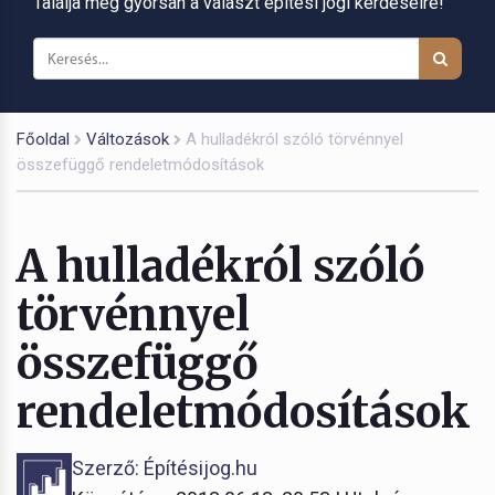
Találja meg gyorsan a választ építési jogi kérdéseire!
Főoldal
Változások
A hulladékról szóló törvénnyel
összefüggő rendeletmódosítások
A hulladékról szóló
törvénnyel
összefüggő
rendeletmódosítások
Szerző: Építésijog.hu