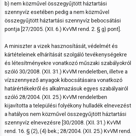
b) nem közművel összegyűjtött háztartási
szennyvíz esetében pedig a nem közművel
összegyűjtött háztartási szennyvíz bebocsátási
pontja [27/2005. (XII. 6.) KvVM rend. 2. § g) pont].
A miniszter a vizek hasznosítását, védelmét és
kártételeinek elhárítását szolgáló tevékenységekre
és létesítményekre vonatkozó műszaki szabályokról
szóló 30/2008. (XII. 31.) KvVM rendeletben, illetve a
vízszennyező anyagok kibocsátásaira vonatkozó
határértékekről és alkalmazásuk egyes szabályairól
szóló 28/2004. (XII. 25.) KvVM rendeletben
kijavította a települési folyékony hulladék elnevezést
a hatályos nem közművel összegyűjtött háztartási
szennyvíz elnevezésre [30/2008. (XII. 31.) KvVM
rend. 16. § (2), (4) bek.; 28/2004. (XII. 25.) KvVM rend.