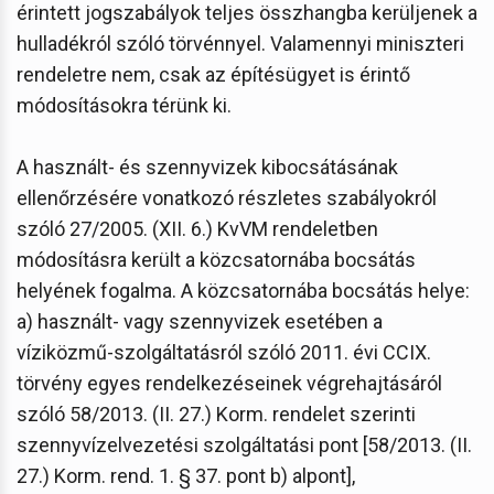
érintett jogszabályok teljes összhangba kerüljenek a
hulladékról szóló törvénnyel. Valamennyi miniszteri
rendeletre nem, csak az építésügyet is érintő
módosításokra térünk ki.
A használt- és szennyvizek kibocsátásának
ellenőrzésére vonatkozó részletes szabályokról
szóló 27/2005. (XII. 6.) KvVM rendeletben
módosításra került a közcsatornába bocsátás
helyének fogalma. A közcsatornába bocsátás helye:
a) használt- vagy szennyvizek esetében a
víziközmű-szolgáltatásról szóló 2011. évi CCIX.
törvény egyes rendelkezéseinek végrehajtásáról
szóló 58/2013. (II. 27.) Korm. rendelet szerinti
szennyvízelvezetési szolgáltatási pont [58/2013. (II.
27.) Korm. rend. 1. § 37. pont b) alpont],