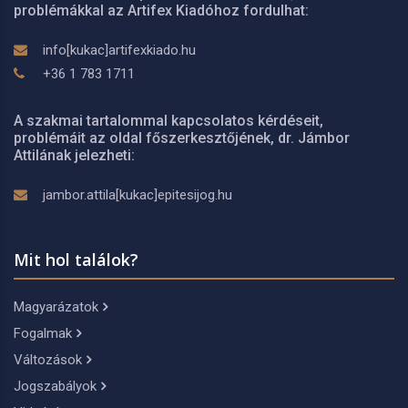
problémákkal az Artifex Kiadóhoz fordulhat:
info[kukac]artifexkiado.hu
+36 1 783 1711
A szakmai tartalommal kapcsolatos kérdéseit,
problémáit az oldal főszerkesztőjének, dr. Jámbor
Attilának jelezheti:
jambor.attila[kukac]epitesijog.hu
Mit hol találok?
Magyarázatok
Fogalmak
Változások
Jogszabályok