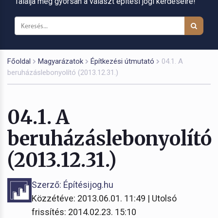
Találja meg gyorsan a választ építési jogi kérdéseire!
Főoldal
Magyarázatok
Építkezési útmutató
04.1. A
beruházáslebonyolító (2013.12.31.)
04.1. A
beruházáslebonyolító
(2013.12.31.)
Szerző: Építésijog.hu
Közzétéve: 2013.06.01. 11:49 | Utolsó
frissítés: 2014.02.23. 15:10