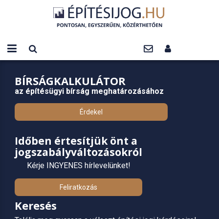
BÍRSÁGKALKULÁTOR
az építésügyi bírság meghatározásához
Érdekel
Időben értesítjük önt a
jogszabályváltozásokról
Kérje INGYENES hírlevelünket!
Feliratkozás
Keresés