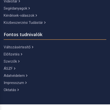
Videótár
Segédanyagok
Kérdések-válaszok
Közbeszerzési Tudástár
Fontos tudnivalók
Változásértesítő
Előfizetés
Szerzők
ÁSZF
Adatvédelem
Impresszum
Oktatás