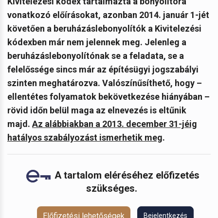
Kivitelezési kódex tartalmazta a bonyolítóra
vonatkozó előírásokat, azonban
2014. január 1-jét
követően a beruházáslebonyolítók a Kivitelezési
kódexben már nem jelennek meg. Jelenleg a
beruházáslebonyolítónak se a feladata, se a
felelőssége sincs már az építésügyi jogszabályi
szinten meghatározva. Valószínűsíthető, hogy –
ellentétes folyamatok bekövetkezése hiányában –
rövid időn belül maga az elnevezés is eltűnik
majd.
Az alábbiakban a 2013. december 31-jéig
hatályos szabályozást ismerhetik meg
.
A tartalom eléréséhez előfizetés
szükséges.
Előfizetési lehetőségek
Bejelentkezés