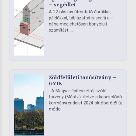
– segédlet
A 22 oldalas útmutató ábrákkal,
példákkal, táblázattal is segíti a –
néha meglehetősen bonyolult –
számítást. ...
Zöldfelületi tanúsítvány –
GYIK
A Magyar építészetről szóló
törvény (Méptv.), illetve a kapcsolódó
kormányrendelet 2024 októberétől új
módo...