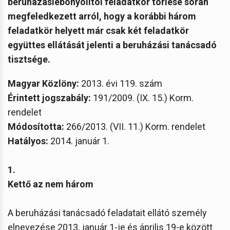
beruházáslebonyolítói feladatkör törlése során
megfeledkezett arról, hogy a korábbi három
feladatkör helyett már csak két feladatkör
együttes ellátását jelenti a beruházási tanácsadó
tisztsége.
Magyar Közlöny:
2013. évi 119. szám
Érintett jogszabály:
191/2009. (IX. 15.) Korm.
rendelet
Módosította:
266/2013. (VII. 11.) Korm. rendelet
Hatályos:
2014. január 1.
1.
Kettő az nem három
A beruházási tanácsadó feladatait ellátó személy
elnevezése 2013. január 1-je és április 19-e között