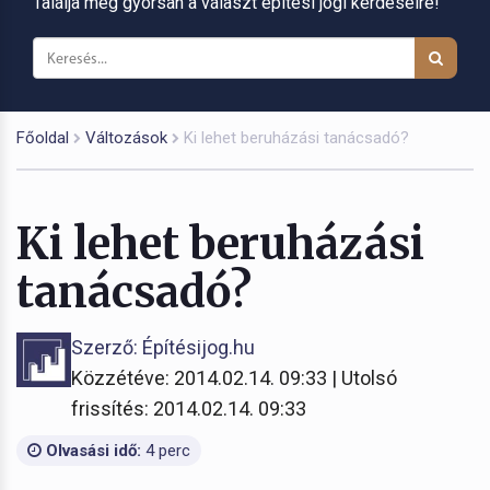
Találja meg gyorsan a választ építési jogi kérdéseire!
Főoldal
Változások
Ki lehet beruházási tanácsadó?
Ki lehet beruházási
tanácsadó?
Szerző: Építésijog.hu
Közzétéve: 2014.02.14. 09:33 | Utolsó
frissítés: 2014.02.14. 09:33
Olvasási idő:
4 perc