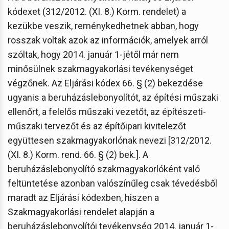
kódexet (312/2012. (XI. 8.) Korm. rendelet) a
kezükbe veszik, reménykedhetnek abban, hogy
rosszak voltak azok az információk, amelyek arról
szóltak, hogy 2014. január 1-jétől már nem
minősülnek szakmagyakorlási tevékenységet
végzőnek. Az Eljárási kódex 66. § (2) bekezdése
ugyanis a beruházáslebonyolítót, az építési műszaki
ellenőrt, a felelős műszaki vezetőt, az építészeti-
műszaki tervezőt és az építőipari kivitelezőt
együttesen szakmagyakorlónak nevezi [312/2012.
(XI. 8.) Korm. rend. 66. § (2) bek.]. A
beruházáslebonyolító szakmagyakorlóként való
feltüntetése azonban valószínűleg csak tévedésből
maradt az Eljárási kódexben, hiszen a
Szakmagyakorlási rendelet alapján a
beruházáslebonyolítói tevékenység 2014. január 1-