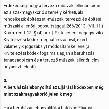
Érdekesség, hogy a tervező műszaki ellenőri címet
az a szakmagyakorló személy kérheti, aki
rendelkezik építészeti-műszaki tervezői és építési
műszaki ellenőri jogosultsággal [266/2013. (VII. 11.)
Korm. rend. 13. § (4) bek.]. Ez teljesen megegyezik a
Kivitelezési kódex meghatározásával, ezért
valamelyik jogszabályt módosítani kellene (a
Kivitelezési kódex fogalma alapján a beruházási
tanácsadói cím és a tervező műszaki ellenőri cím
ugyanazt jelenti).
3.
A beruházáslebonyolító az Eljárási kódexben még
mint szakmagyakorló jelenik meg
Ha a beruházáslebonyolítók a hatályos Eljárási