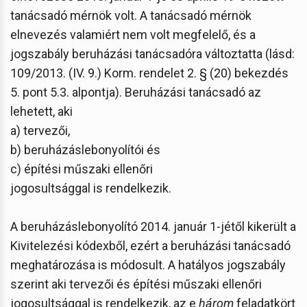
tanácsadó mérnök volt. A tanácsadó mérnök
elnevezés valamiért nem volt megfelelő, és a
jogszabály beruházási tanácsadóra változtatta (lásd:
109/2013. (IV. 9.) Korm. rendelet 2. § (20) bekezdés
5. pont 5.3. alpontja). Beruházási tanácsadó az
lehetett, aki
a) tervezői,
b) beruházáslebonyolítói és
c) építési műszaki ellenőri
jogosultsággal is rendelkezik.
A beruházáslebonyolító 2014. január 1-jétől kikerült a
Kivitelezési kódexből, ezért a beruházási tanácsadó
meghatározása is módosult. A hatályos jogszabály
szerint aki tervezői és építési műszaki ellenőri
jogosultsággal is rendelkezik, az e
három
feladatkört