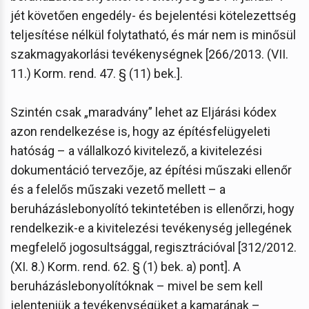
jét követően engedély- és bejelentési kötelezettség
teljesítése nélkül folytatható, és már nem is minősül
szakmagyakorlási tevékenységnek [266/2013. (VII.
11.) Korm. rend. 47. § (11) bek.].
Szintén csak „maradvány” lehet az Eljárási kódex
azon rendelkezése is, hogy az építésfelügyeleti
hatóság – a vállalkozó kivitelező, a kivitelezési
dokumentáció tervezője, az építési műszaki ellenőr
és a felelős műszaki vezető mellett – a
beruházáslebonyolító tekintetében is ellenőrzi, hogy
rendelkezik-e a kivitelezési tevékenység jellegének
megfelelő jogosultsággal, regisztrációval [312/2012.
(XI. 8.) Korm. rend. 62. § (1) bek. a) pont]. A
beruházáslebonyolítóknak – mivel be sem kell
jelenteniük a tevékenységüket a kamarának –