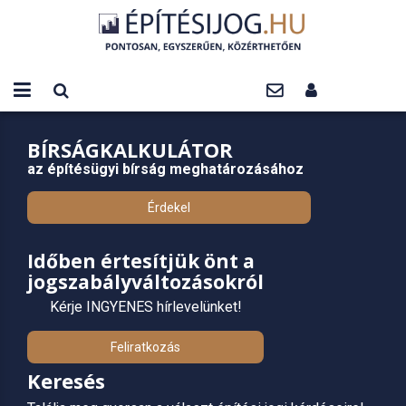
BÍRSÁGKALKULÁTOR
az építésügyi bírság meghatározásához
Érdekel
Időben értesítjük önt a
jogszabályváltozásokról
Kérje INGYENES hírlevelünket!
Feliratkozás
Keresés