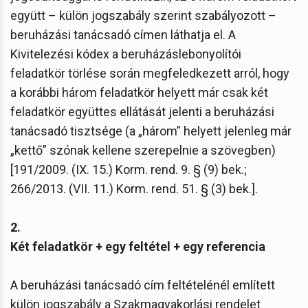
együtt – külön jogszabály szerint szabályozott –
beruházási tanácsadó címen láthatja el. A
Kivitelezési kódex a beruházáslebonyolítói
feladatkör törlése során megfeledkezett arról, hogy
a korábbi három feladatkör helyett már csak két
feladatkör együttes ellátását jelenti a beruházási
tanácsadó tisztsége (a „három” helyett jelenleg már
„kettő” szónak kellene szerepelnie a szövegben)
[191/2009. (IX. 15.) Korm. rend. 9. § (9) bek.;
266/2013. (VII. 11.) Korm. rend. 51. § (3) bek.].
2.
Két feladatkör + egy feltétel + egy referencia
A beruházási tanácsadó cím feltételénél említett
külön jogszabály a Szakmagyakorlási rendelet