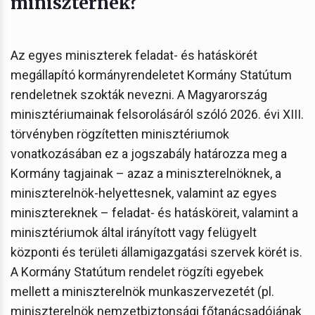
miniszternek?
Az egyes miniszterek feladat- és hatáskörét
megállapító kormányrendeletet Kormány Statútum
rendeletnek szokták nevezni. A Magyarország
minisztériumainak felsorolásáról szóló 2026. évi XIII.
törvényben rögzítetten minisztériumok
vonatkozásában ez a jogszabály határozza meg a
Kormány tagjainak – azaz a miniszterelnöknek, a
miniszterelnök-helyettesnek, valamint az egyes
minisztereknek – feladat- és hatásköreit, valamint a
minisztériumok által irányított vagy felügyelt
központi és területi államigazgatási szervek körét is.
A Kormány Statútum rendelet rögzíti egyebek
mellett a miniszterelnök munkaszervezetét (pl.
miniszterelnök nemzetbiztonsági főtanácsadójának