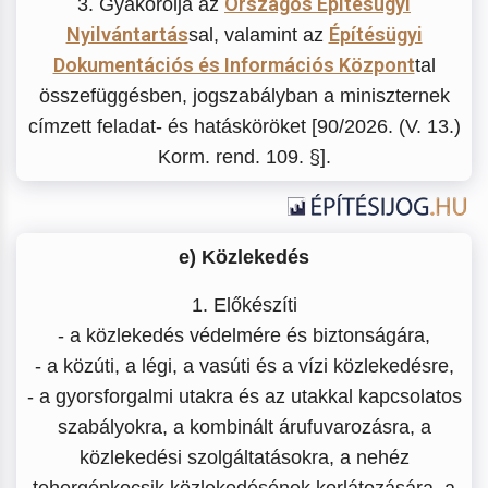
Országos Építésügyi
3. Gyakorolja az
Nyilvántartás
Építésügyi
sal, valamint az
Dokumentációs és Információs Központ
tal
összefüggésben, jogszabályban a miniszternek
címzett feladat- és hatásköröket [90/2026. (V. 13.)
Korm. rend. 109. §].
e) Közlekedés
1. Előkészíti
- a közlekedés védelmére és biztonságára,
- a közúti, a légi, a vasúti és a vízi közlekedésre,
- a gyorsforgalmi utakra és az utakkal kapcsolatos
szabályokra, a kombinált árufuvarozásra, a
közlekedési szolgáltatásokra, a nehéz
tehergépkocsik közlekedésének korlátozására, a