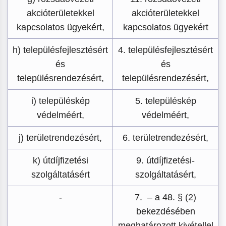
akcióterületekkel
akcióterületekkel
kapcsolatos ügyekért,
kapcsolatos ügyekért
h) településfejlesztésért
4. településfejlesztésért
és
és
településrendezésért,
településrendezésért,
i) településkép
5. településkép
védelméért,
védelméért,
j) területrendezésért,
6. területrendezésért,
k) útdíjfizetési
9. útdíjfizetési-
szolgáltatásért
szolgáltatásért,
-
7. – a 48. § (2)
bekezdésében
meghatározott kivétellel