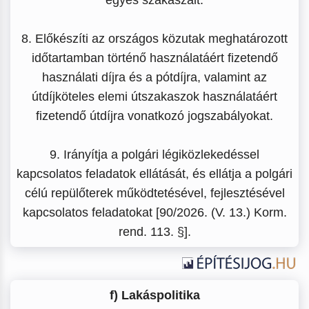
8. Előkészíti az országos közutak meghatározott
időtartamban történő használatáért fizetendő
használati díjra és a pótdíjra, valamint az
útdíjköteles elemi útszakaszok használatáért
fizetendő útdíjra vonatkozó jogszabályokat.
9. Irányítja a polgári légiközlekedéssel
kapcsolatos feladatok ellátását, és ellátja a polgári
célú repülőterek működtetésével, fejlesztésével
kapcsolatos feladatokat [90/2026. (V. 13.) Korm.
rend. 113. §].
f) Lakáspolitika