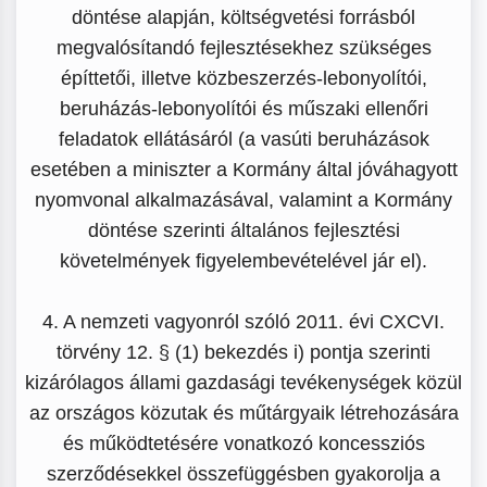
döntése alapján, költségvetési forrásból
megvalósítandó fejlesztésekhez szükséges
építtetői, illetve közbeszerzés-lebonyolítói,
beruházás-lebonyolítói és műszaki ellenőri
feladatok ellátásáról (a vasúti beruházások
esetében a miniszter a Kormány által jóváhagyott
nyomvonal alkalmazásával, valamint a Kormány
döntése szerinti általános fejlesztési
követelmények figyelembevételével jár el).
4. A nemzeti vagyonról szóló 2011. évi CXCVI.
törvény 12. § (1) bekezdés i) pontja szerinti
kizárólagos állami gazdasági tevékenységek közül
az országos közutak és műtárgyaik létrehozására
és működtetésére vonatkozó koncessziós
szerződésekkel összefüggésben gyakorolja a