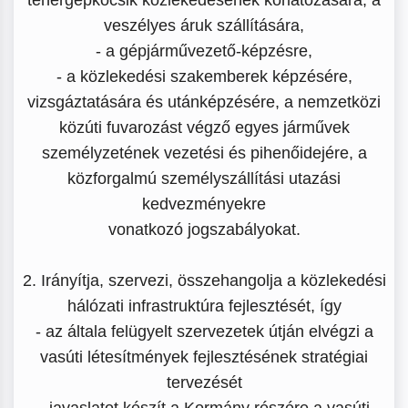
veszélyes áruk szállítására,
- a gépjárművezető-képzésre,
- a közlekedési szakemberek képzésére,
vizsgáztatására és utánképzésére, a nemzetközi
közúti fuvarozást végző egyes járművek
személyzetének vezetési és pihenőidejére, a
közforgalmú személyszállítási utazási
kedvezményekre
vonatkozó jogszabályokat.
2. Irányítja, szervezi, összehangolja a közlekedési
hálózati infrastruktúra fejlesztését, így
- az általa felügyelt szervezetek útján elvégzi a
vasúti létesítmények fejlesztésének stratégiai
tervezését
- javaslatot készít a Kormány részére a vasúti