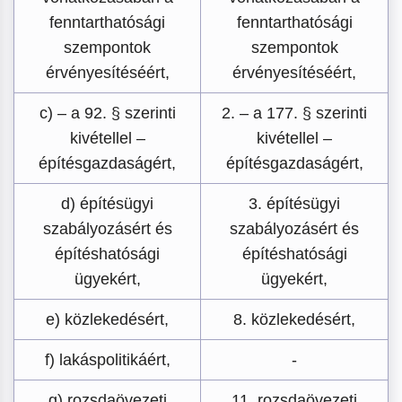
fenntarthatósági
fenntarthatósági
szempontok
szempontok
érvényesítéséért,
érvényesítéséért,
c) – a 92. § szerinti
2. – a 177. § szerinti
kivétellel –
kivétellel –
építésgazdaságért,
építésgazdaságért,
d) építésügyi
3. építésügyi
szabályozásért és
szabályozásért és
építéshatósági
építéshatósági
ügyekért,
ügyekért,
e) közlekedésért,
8. közlekedésért,
f) lakáspolitikáért,
-
g) rozsdaövezeti
11. rozsdaövezeti