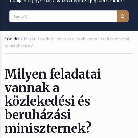
Találja meg gyorsan a választ építési jogi kérdéseire!
Főoldal
Milyen feladatai vannak a közlekedési és beruházási
miniszternek?
Milyen feladatai
vannak a
közlekedési és
beruházási
miniszternek?