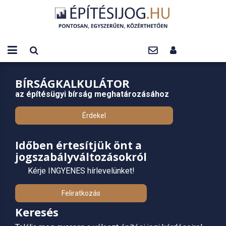
BÍRSÁGKALKULÁTOR
az építésügyi bírság meghatározásához
Érdekel
Időben értesítjük önt a
jogszabályváltozásokról
Kérje INGYENES hírlevelünket!
Feliratkozás
Keresés