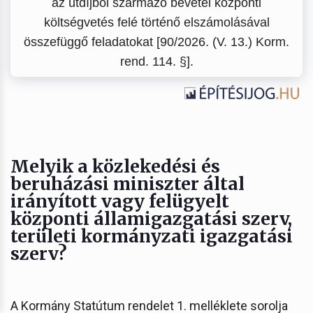
az útdíjból származó bevétel központi
költségvetés felé történő elszámolásával
összefüggő feladatokat [90/2026. (V. 13.) Korm.
rend. 114. §].
Melyik a közlekedési és
beruházási miniszter által
irányított vagy felügyelt
központi államigazgatási szerv,
területi kormányzati igazgatási
szerv?
A Kormány Statútum rendelet 1. melléklete sorolja