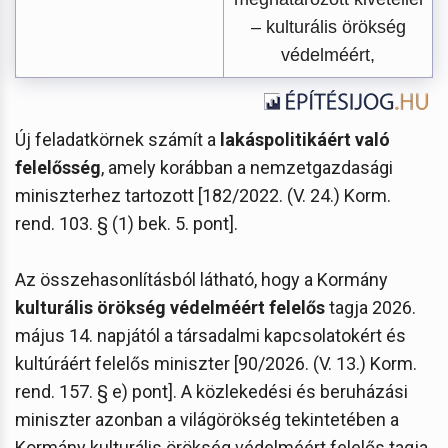
– kulturális örökség
védelméért,
Új feladatkörnek számít a
lakáspolitikáért való
felelősség
, amely korábban a nemzetgazdasági
miniszterhez tartozott [182/2022. (V. 24.) Korm.
rend. 103. § (1) bek. 5. pont].
Az összehasonlításból látható, hogy a Kormány
kulturális örökség védelméért felelős
tagja 2026.
május 14. napjától a társadalmi kapcsolatokért és
kultúráért felelős miniszter [90/2026. (V. 13.) Korm.
rend. 157. § e) pont]. A közlekedési és beruházási
miniszter azonban a világörökség tekintetében a
Kormány kulturális örökség védelméért felelős tagja,