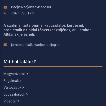
info[kukac]artifexkiado.hu
+36 1 783 1711
A szakmai tartalommal kapcsolatos kérdéseit,
problémáit az oldal főszerkesztőjének, dr. Jámbor
Attilának jelezheti:
jambor.attila[kukac]epitesijog.hu
Mit hol találok?
Magyarázatok
Fogalmak
Változások
Jogszabályok
Videótár