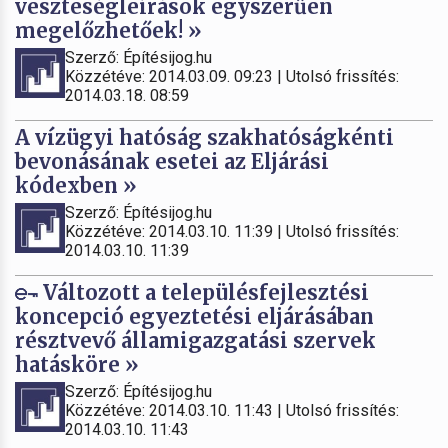
veszteségleírások egyszerűen
megelőzhetőek! »
Szerző: Építésijog.hu
Közzétéve: 2014.03.09. 09:23 | Utolsó frissítés:
2014.03.18. 08:59
A vízügyi hatóság szakhatóságkénti
bevonásának esetei az Eljárási
kódexben »
Szerző: Építésijog.hu
Közzétéve: 2014.03.10. 11:39 | Utolsó frissítés:
2014.03.10. 11:39
Változott a településfejlesztési
koncepció egyeztetési eljárásában
résztvevő államigazgatási szervek
hatásköre »
Szerző: Építésijog.hu
Közzétéve: 2014.03.10. 11:43 | Utolsó frissítés:
2014.03.10. 11:43