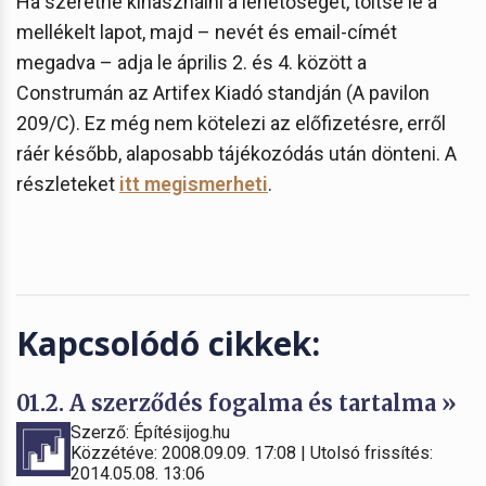
Ha szeretné kihasználni a lehetőséget, töltse le a
mellékelt lapot, majd – nevét és email-címét
megadva – adja le április 2. és 4. között a
Construmán az Artifex Kiadó standján (A pavilon
209/C). Ez még nem kötelezi az előfizetésre, erről
ráér később, alaposabb tájékozódás után dönteni. A
részleteket
itt megismerheti
.
Kapcsolódó cikkek:
01.2. A szerződés fogalma és tartalma »
Szerző: Építésijog.hu
Közzétéve: 2008.09.09. 17:08 | Utolsó frissítés:
2014.05.08. 13:06