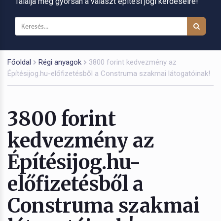
Találja meg gyorsan a választ építési jogi kérdéseire!
Főoldal
Régi anyagok
3800 forint kedvezmény az
Építésijog.hu-előfizetésből a Construma szakmai látogatóinak!
3800 forint
kedvezmény az
Építésijog.hu-
előfizetésből a
Construma szakmai