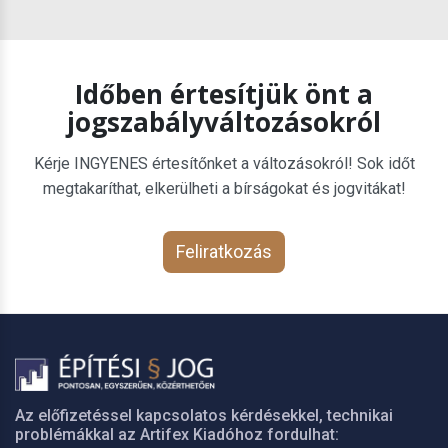
Időben értesítjük önt a
jogszabályváltozásokról
Kérje INGYENES értesítőnket a változásokról! Sok időt
megtakaríthat, elkerülheti a bírságokat és jogvitákat!
Feliratkozás
Az előfizetéssel kapcsolatos kérdésekkel, technikai
problémákkal az Artifex Kiadóhoz fordulhat: