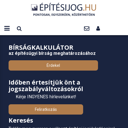
BÍRSÁGKALKULÁTOR
az építésügyi bírság meghatározásához
Érdekel
Időben értesítjük önt a
jogszabályváltozásokról
Kérje INGYENES hírlevelünket!
Feliratkozás
Keresés