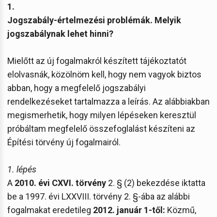
1.
Jogszabály-értelmezési problémák. Melyik
jogszabálynak lehet hinni?
Mielőtt az új fogalmakról készített tájékoztatót
elolvasnák, közölnöm kell, hogy nem vagyok biztos
abban, hogy a megfelelő jogszabályi
rendelkezéseket tartalmazza a leírás. Az alábbiakban
megismerhetik, hogy milyen lépéseken keresztül
próbáltam megfelelő összefoglalást készíteni az
Építési törvény új fogalmairól.
1. lépés
A
2010. évi CXVI. törvény
2. § (2) bekezdése iktatta
be a 1997. évi LXXVIII. törvény 2. §-ába az alábbi
fogalmakat eredetileg
2012. január 1-től:
Közmű,