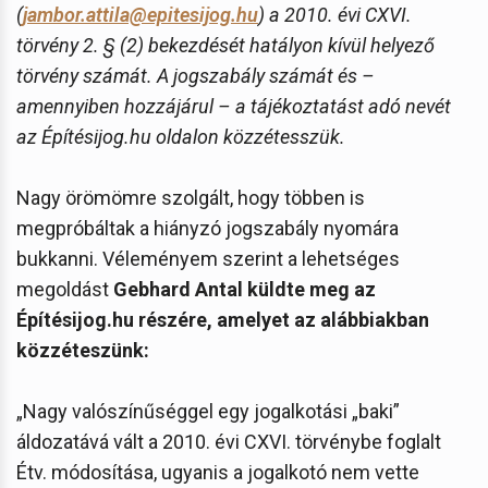
(
jambor.attila@epitesijog.hu
) a 2010. évi CXVI.
törvény 2. § (2) bekezdését hatályon kívül helyező
törvény számát. A jogszabály számát és –
amennyiben hozzájárul – a tájékoztatást adó nevét
az Építésijog.hu oldalon közzétesszük.
Nagy örömömre szolgált, hogy többen is
megpróbáltak a hiányzó jogszabály nyomára
bukkanni. Véleményem szerint a lehetséges
megoldást
Gebhard Antal küldte meg az
Építésijog.hu részére, amelyet az alábbiakban
közzéteszünk:
„Nagy valószínűséggel egy jogalkotási „baki”
áldozatává vált a 2010. évi CXVI. törvénybe foglalt
Étv. módosítása, ugyanis a jogalkotó nem vette