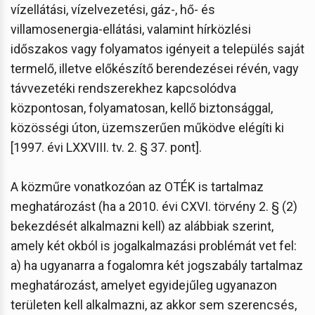
vízellátási, vízelvezetési, gáz-, hő- és
villamosenergia-ellátási, valamint hírközlési
időszakos vagy folyamatos igényeit a település saját
termelő, illetve előkészítő berendezései révén, vagy
távvezetéki rendszerekhez kapcsolódva
központosan, folyamatosan, kellő biztonsággal,
közösségi úton, üzemszerűen működve elégíti ki
[1997. évi LXXVIII. tv. 2. § 37. pont].
A közműre vonatkozóan az OTÉK is tartalmaz
meghatározást (ha a 2010. évi CXVI. törvény 2. § (2)
bekezdését alkalmazni kell) az alábbiak szerint,
amely két okból is jogalkalmazási problémát vet fel:
a) ha ugyanarra a fogalomra két jogszabály tartalmaz
meghatározást, amelyet egyidejűleg ugyanazon
területen kell alkalmazni, az akkor sem szerencsés,