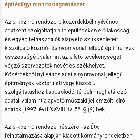
építésügyi monitoringrendszer
.
Az e-közmű rendszere közérdekből nyilvános
adatként szolgáltatja a településeken élő lakosság
és egyéb felhasználók alapvető szükségleteit
kiszolgáló közmű- és nyomvonal jellegű építmények
összességét, valamint az ellátó tevékenységet
végző szervezetek nevét és székhelyét.
Közérdekből nyilvános adat a nyomvonal jellegű
építmények közterületi vagy közcélú
szolgáltatáshoz kapcsolódó, térbeli meghatározó
adatai, valamint alapvető műszaki jellemzőit leíró
adatok [1997. évi LXXVIII. tv. 58. § (9) bek.].
Az e-közmű rendszer részére - az Étv.
felhatalmazása alapján kiadott kormányrendeletben