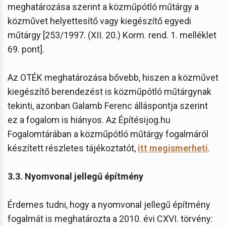
meghatározása szerint a közműpótló műtárgy a
közművet helyettesítő vagy kiegészítő egyedi
műtárgy [253/1997. (XII. 20.) Korm. rend. 1. melléklet
69. pont].
Az OTÉK meghatározása bővebb, hiszen a közművet
kiegészítő berendezést is közműpótló műtárgynak
tekinti, azonban Galamb Ferenc álláspontja szerint
ez a fogalom is hiányos. Az Építésijog.hu
Fogalomtárában a közműpótló műtárgy fogalmáról
készített részletes tájékoztatót,
itt megismerheti
.
3.3. Nyomvonal jellegű építmény
Érdemes tudni, hogy a nyomvonal jellegű építmény
fogalmát is meghatározta a 2010. évi CXVI. törvény: