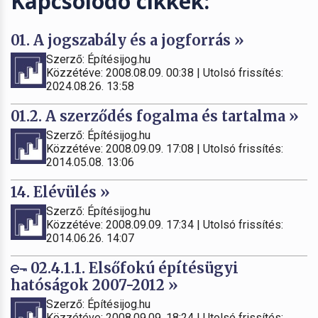
Kapcsolódó cikkek:
01. A jogszabály és a jogforrás »
Szerző: Építésijog.hu
Közzétéve: 2008.08.09. 00:38 | Utolsó frissítés:
2024.08.26. 13:58
01.2. A szerződés fogalma és tartalma »
Szerző: Építésijog.hu
Közzétéve: 2008.09.09. 17:08 | Utolsó frissítés:
2014.05.08. 13:06
14. Elévülés »
Szerző: Építésijog.hu
Közzétéve: 2008.09.09. 17:34 | Utolsó frissítés:
2014.06.26. 14:07
02.4.1.1. Elsőfokú építésügyi
hatóságok 2007-2012 »
Szerző: Építésijog.hu
Közzétéve: 2008.09.09. 18:24 | Utolsó frissítés: