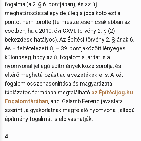
fogalma (a 2. § 6. pontjában), és az új
meghatározással egyidejűleg a jogalkotó ezt a
pontot nem törölte (természetesen csak abban az
esetben, ha a 2010. évi CXVI. törvény 2. § (2)
bekezdése hatályos). Az Építési törvény 2. §-ának 6.
és – feltételezett új – 39. pontjaközött lényeges
különbség, hogy az új fogalom a járdát is a
nyomvonal jellegű építmények közé sorolja, és
eltérő meghatározást ad a vezetékekre is. A két
fogalom összehasonlítása és magyarázata
táblázatos formában megtalálható
az Építésijog.hu
Fogalomtárában
, ahol Galamb Ferenc javaslata
szerinti, a gyakorlatnak megfelelő nyomvonal jellegű
építmény fogalmát is elolvashatják.
4.