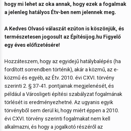
hogy mi lehet az oka annak, hogy ezek a fogalmak
a jelenleg hatályos Étv-ben nem jelennek meg.
A Kedves Olvasó válaszát ezúton is köszönjük, és
természetesen jogosult az Építésijog.hu Figyelő
egy éves előfizetésére!
Hozzáteszem, hogy az egyidejű hatálybalépés (ha
fordított sorrendben történik), akár a közmű, az e-
közmű és egyéb, az Étv. 2010. évi CXVI. törvény
szerinti 2. § 37-41. pontjainak megjelenését, és
például a Városligeti építési szabályzat fogalmának
törlését is eredményezhetné. Az ugyanis egyik
törvényből sem derül ki, hogy miért éppen a 2010.
évi CXVI. törvény szerinti fogalmakat nem kell
alkalmazni, és hogy a jogalkotó részéről az