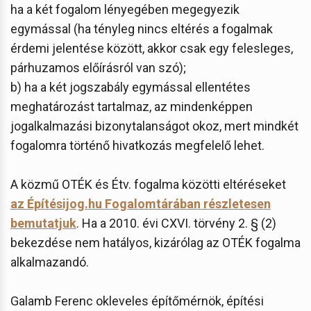
ha a két fogalom lényegében megegyezik
egymással (ha tényleg nincs eltérés a fogalmak
érdemi jelentése között, akkor csak egy felesleges,
párhuzamos előírásról van szó);
b) ha a két jogszabály egymással ellentétes
meghatározást tartalmaz, az mindenképpen
jogalkalmazási bizonytalanságot okoz, mert mindkét
fogalomra történő hivatkozás megfelelő lehet.
A közmű OTÉK és Étv. fogalma közötti eltéréseket
az Építésijog.hu Fogalomtárában részletesen
bemutatjuk
. Ha a 2010. évi CXVI. törvény 2. § (2)
bekezdése nem hatályos, kizárólag az OTÉK fogalma
alkalmazandó.
Galamb Ferenc okleveles építőmérnök, építési