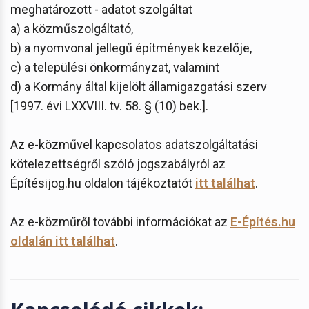
meghatározott - adatot szolgáltat
a) a közműszolgáltató,
b) a nyomvonal jellegű építmények kezelője,
c) a települési önkormányzat, valamint
d) a Kormány által kijelölt államigazgatási szerv
[1997. évi LXXVIII. tv. 58. § (10) bek.].
Az e-közművel kapcsolatos adatszolgáltatási
kötelezettségről szóló jogszabályról az
Építésijog.hu oldalon tájékoztatót
itt találhat
.
Az e-közműről további információkat az
E-Építés.hu
oldalán itt találhat
.