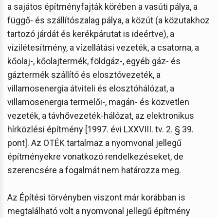
a sajátos építményfajták körében a vasúti pálya, a
függő- és szállítószalag pálya, a közút (a közutakhoz
tartozó járdát és kerékpárutat is ideértve), a
vízilétesítmény, a vízellátási vezeték, a csatorna, a
kőolaj-, kőolajtermék, földgáz-, egyéb gáz- és
gáztermék szállító és elosztóvezeték, a
villamosenergia átviteli és elosztóhálózat, a
villamosenergia termelői-, magán- és közvetlen
vezeték, a távhővezeték-hálózat, az elektronikus
hírközlési építmény [1997. évi LXXVIII. tv. 2. § 39.
pont]. Az OTÉK tartalmaz a nyomvonal jellegű
építményekre vonatkozó rendelkezéseket, de
szerencsére a fogalmát nem határozza meg.
Az Építési törvényben viszont már korábban is
megtalálható volt a nyomvonal jellegű építmény