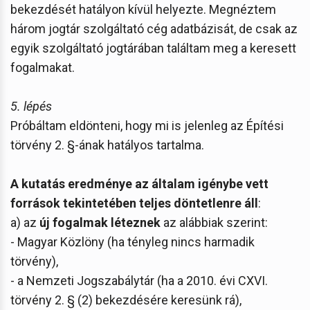
bekezdését hatályon kívül helyezte. Megnéztem
három jogtár szolgáltató cég adatbázisát, de csak az
egyik szolgáltató jogtárában találtam meg a keresett
fogalmakat.
5. lépés
Próbáltam eldönteni, hogy mi is jelenleg az Építési
törvény 2. §-ának hatályos tartalma.
A kutatás eredménye az általam igénybe vett
források tekintetében teljes döntetlenre áll
:
a) az
új fogalmak léteznek
az alábbiak szerint:
- Magyar Közlöny (ha tényleg nincs harmadik
törvény),
- a Nemzeti Jogszabálytár (ha a 2010. évi CXVI.
törvény 2. § (2) bekezdésére keresünk rá),