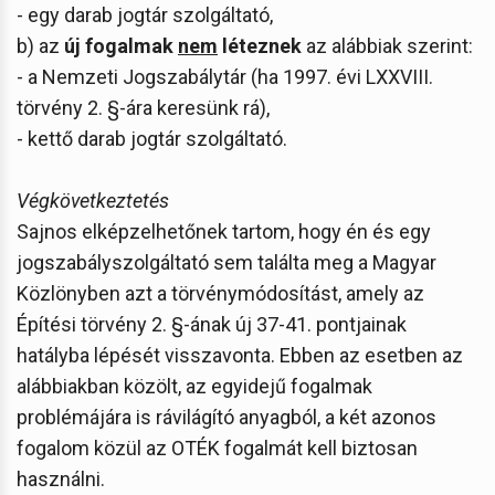
- egy darab jogtár szolgáltató,
b) az
új fogalmak
nem
léteznek
az alábbiak szerint:
- a Nemzeti Jogszabálytár (ha 1997. évi LXXVIII.
törvény 2. §-ára keresünk rá),
- kettő darab jogtár szolgáltató.
Végkövetkeztetés
Sajnos elképzelhetőnek tartom, hogy én és egy
jogszabályszolgáltató sem találta meg a Magyar
Közlönyben azt a törvénymódosítást, amely az
Építési törvény 2. §-ának új 37-41. pontjainak
hatályba lépését visszavonta. Ebben az esetben az
alábbiakban közölt, az egyidejű fogalmak
problémájára is rávilágító anyagból, a két azonos
fogalom közül az OTÉK fogalmát kell biztosan
használni.