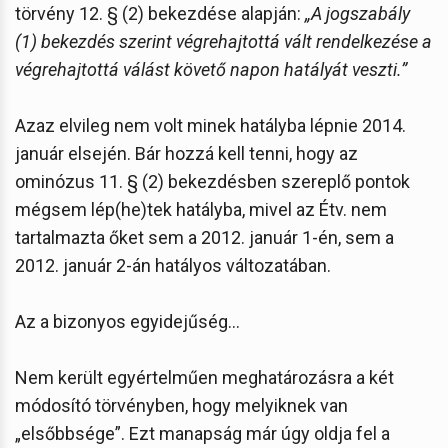
törvény 12. § (2) bekezdése alapján:
„A jogszabály
(1) bekezdés szerint végrehajtottá vált rendelkezése a
végrehajtottá válást követő napon hatályát veszti.”
Azaz elvileg nem volt minek hatályba lépnie 2014.
január elsején. Bár hozzá kell tenni, hogy az
ominózus 11. § (2) bekezdésben szereplő pontok
mégsem lép(he)tek hatályba, mivel az Étv. nem
tartalmazta őket sem a 2012. január 1-én, sem a
2012. január 2-án hatályos változatában.
Az a bizonyos egyidejűség…
Nem került egyértelműen meghatározásra a két
módosító törvényben, hogy melyiknek van
„elsőbbsége”. Ezt manapság már úgy oldja fel a