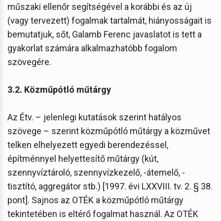
műszaki ellenőr segítségével a korábbi és az új
(vagy tervezett) fogalmak tartalmát, hiányosságait is
bemutatjuk, sőt, Galamb Ferenc javaslatot is tett a
gyakorlat számára alkalmazhatóbb fogalom
szövegére.
3.2. Közműpótló műtárgy
Az Étv. – jelenlegi kutatások szerint hatályos
szövege – szerint közműpótló műtárgy a közművet
telken elhelyezett egyedi berendezéssel,
építménnyel helyettesítő műtárgy (kút,
szennyvíztároló, szennyvízkezelő, -átemelő, -
tisztító, aggregátor stb.) [1997. évi LXXVIII. tv. 2. § 38.
pont]. Sajnos az OTÉK a közműpótló műtárgy
tekintetében is eltérő fogalmat használ. Az OTÉK