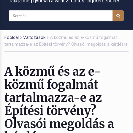
Találja meg gyorsan a választ építési jogi kérdéseire!
Főoldal
Változások
A közmű és az e-közmű fogalmát
tartalmazza-e az Építési törvény? Olvasói megoldás a kérdésre.
A közmű és az e-
közmű fogalmát
tartalmazza-e az
Építési törvény?
Olvasói megoldás a