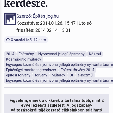
kérdésre.
Szerző: Építésijog.hu
Közzétéve: 2014.01.26. 15:47 | Utolsó
frissítés: 2014.02.14. 13:01
Olvasási idő:
12 perc
2014
Építmény
Nyomvonal jellegű építmény
Közmű
Közműpótló műtárgy
Egységes közmű és nyomvonal jellegű építmény nyilvántartási r
Építésügyi monitoringrendszer
Építési törvény 2014
építési törvény
törvény
Műtárgy
Út
e-közmű
Egységes közmű és nyomvonal jellegű építmény nyilvántartási r
Figyelem, ennek a cikknek a tartalma több, mint 2
évvel ezelőtt született. A jogszabály-
változásokról tájékoztató cikkeinkben található