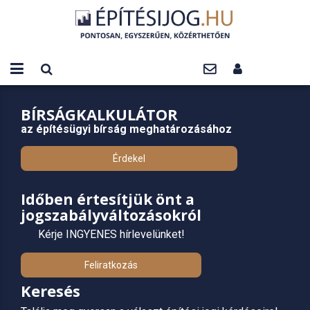
BÍRSÁGKALKULÁTOR
az építésügyi bírság meghatározásához
Érdekel
Időben értesítjük önt a
jogszabályváltozásokról
Kérje INGYENES hírlevelünket!
Feliratkozás
Keresés