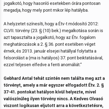
jogalkotó, hogy hasonló esetekben órára pontosan
megadja, hogy mely pont mikor lép hatályba.
A helyzetet színesíti, hogy a Étv-t módosító 2012:
CLVII. törvény (23. § (10) bek.) megalkotása során is
azt tapasztalta a jogalkotó, hogy az Étv. fogalom
meghatározások a 2. § 36. pont esetében véget
érnek, és 2013. január elsejei hatállyal folytatta a
felsorolást a (ma is hatályos) 37. pont beiktatásával,
ezzel teljesen elfedve a fenti anomáliát.”
Gebhard Antal tehát szintén nem találta meg azt a
törvényt, amely a már egyszer elfogadott Étv. 2. §
37-41. pontokat hatályon kívül helyezte, mivel
valószínűleg ilyen törvény nincs. A Kedves Olvasó
viszont logikusan eljutott arra a következtetésre,