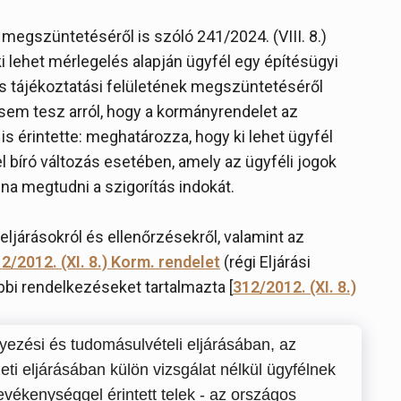
 megszüntetéséről is szóló 241/2024. (VIII. 8.)
ki lehet mérlegelés alapján ügyfél egy építésügyi
s tájékoztatási felületének megszüntetéséről
em tesz arról, hogy a kormányrendelet az
is érintette: meghatározza, hogy ki lehet ügyfél
el bíró változás esetében, amely az ügyféli jogok
olna megtudni a szigorítás indokát.
eljárásokról és ellenőrzésekről, valamint az
2/2012. (XI. 8.) Korm. rendelet
(régi Eljárási
bbi rendelkezéseket tartalmazta [
312/2012. (XI. 8.)
yezési és tudomásulvételi eljárásában, az
eti eljárásában külön vizsgálat nélkül ügyfélnek
tevékenységgel érintett telek - az országos