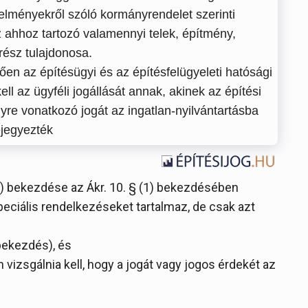
telményekről szóló kormányrendelet szerinti
 ahhoz tartozó valamennyi telek, építmény,
ész tulajdonosa.
ően az építésügyi és az építésfelügyeleti hatósági
ll az ügyféli jogállását annak, akinek az építési
nyre vonatkozó jogát az ingatlan-nyilvántartásba
jegyezték
-(2) bekezdése az Ákr. 10. § (1) bekezdésében
ciális rendelkezéseket tartalmaz, de csak azt
 bekezdés), és
 vizsgálnia kell, hogy a jogát vagy jogos érdekét az