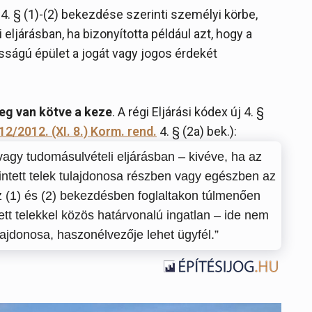
x 4. § (1)-(2) bekezdése szerinti személyi körbe,
eljárásban, ha bizonyította például azt, hogy a
ságú épület a jogát vagy jogos érdekét
eg van kötve a keze
. A régi Eljárási kódex új 4. §
12/2012. (XI. 8.) Korm. rend.
4. § (2a) bek.):
vagy tudomásulvételi eljárásban – kivéve, ha az
rintett telek tulajdonosa részben vagy egészben az
 (1) és (2) bekezdésben foglaltakon túlmenően
ett telekkel közös határvonalú ingatlan – ide nem
ulajdonosa, haszonélvezője lehet ügyfél.”