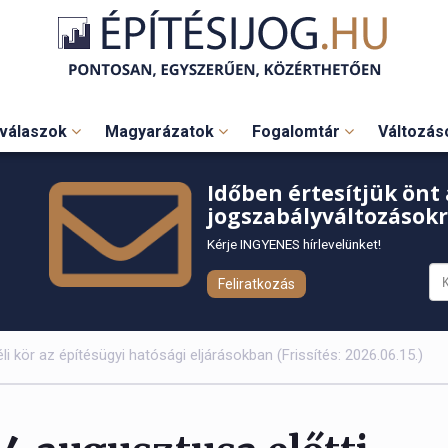
válaszok
Magyarázatok
Fogalomtár
Változá
Időben értesítjük önt 
jogszabályváltozásokr
Kérje INGYENES hírlevelünket!
Feliratkozás
i kör az építésügyi hatósági eljárásokban (Frissítés: 2026.06.15.)