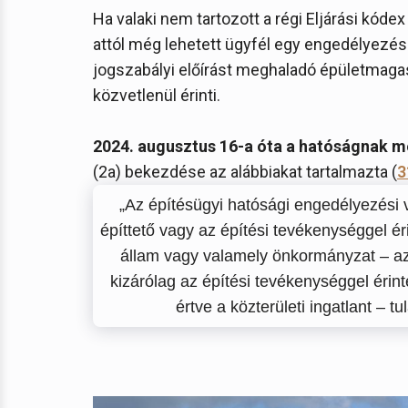
Ha valaki nem tartozott a régi Eljárási kóde
attól még lehetett ügyfél egy engedélyezési 
jogszabályi előírást meghaladó épületmagas
közvetlenül érinti.
2024. augusztus 16-a óta a hatóságnak m
(2a) bekezdése az alábbiakat tartalmazta (
3
„Az építésügyi hatósági engedélyezési 
építtető vagy az építési tevékenységgel é
állam vagy valamely önkormányzat – az
kizárólag az építési tevékenységgel érint
értve a közterületi ingatlant – t