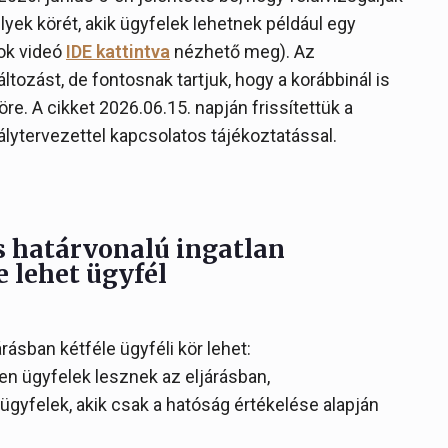
lyek körét, akik ügyfelek lehetnek például egy
ook videó
IDE kattintva
nézhető meg). Az
tozást, de fontosnak tartjuk, hogy a korábbinál is
e. A cikket 2026.06.15. napján frissítettük a
lytervezettel kapcsolatos tájékoztatással.
s határvonalú ingatlan
e lehet ügyfél
ásban kétféle ügyféli kör lehet:
en ügyfelek lesznek az eljárásban,
 ügyfelek, akik csak a hatóság értékelése alapján