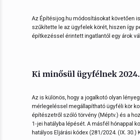
Az Építésijog.hu módosításokat követően i
szűkítette le az ügyfelek körét, hiszen így 
építkezéssel érintett ingatlantól egy árok vál
Ki minősül ügyfélnek 2024. 
Az is különös, hogy a jogalkotó olyan lénye
mérlegeléssel megállapítható ügyféli kör k
építészetről szóló törvény (Méptv.) és a 
1-jei hatályba lépését. A másfél hónappal ko
hatályos Eljárási kódex (281/2024. (IX. 30.) 