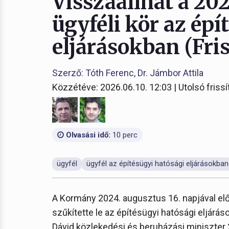
Visszaállhat a 20
ügyféli kör az épí
eljárásokban (Fris
Szerző: Tóth Ferenc, Dr. Jámbor Attila
Közzétéve: 2026.06.10. 12:03 | Utolsó frissí
Olvasási idő:
10 perc
ügyfél
ügyfél az építésügyi hatósági eljárásokban
A Kormány 2024. augusztus 16. napjával el
szűkítette le az építésügyi hatósági eljárá
Dávid közlekedési és beruházási miniszter 2