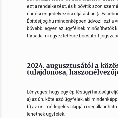
ezt a rendelkezést, és kibővítik azon szemé
építési engedélyezési eljárásban (a Faceb
Építésijog.hu mindenképpen üdvözli ezt a vál
bővebb legyen az ügyfélnek minősíthetők kör
társadalmi egyeztetésre bocsátott jogszabá
2024. augusztusától a közö
tulajdonosa, haszonélvezőj
Lényeges, hogy egy építésügyi hatósági eljár
a) az ún. kötelező ügyfelek, aki mindenképp
b) az ún. mérlegelés alapján megállapítható
lehetnek ügyfelek.