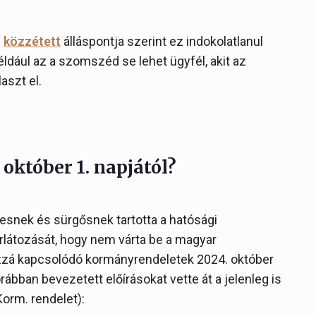
s
közzétett
álláspontja szerint ez indokolatlanul
például az a szomszéd se lehet ügyfél, akit az
aszt el.
október 1. napjától?
gesnek és sürgősnek tartotta a hatósági
orlátozását, hogy nem várta be a magyar
hozzá kapcsolódó kormányrendeletek 2024. október
rábban bevezetett előírásokat vette át a jelenleg is
Korm. rendelet):