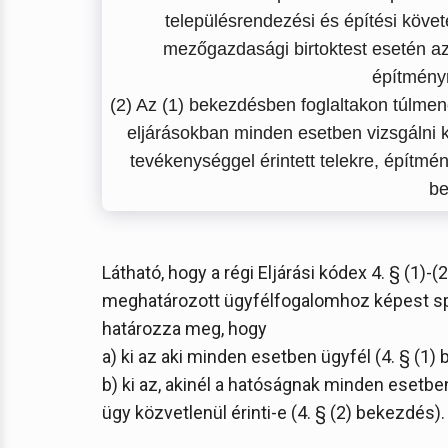
településrendezési és építési köve
mezőgazdasági birtoktest esetén az
építményr
(2) Az (1) bekezdésben foglaltakon túlmen
eljárásokban minden esetben vizsgálni ke
tevékenységgel érintett telekre, építmé
be
Látható, hogy a régi Eljárási kódex 4. § (1)
meghatározott ügyfélfogalomhoz képest spe
határozza meg, hogy
a) ki az aki minden esetben ügyfél (4. § (1)
b) ki az, akinél a hatóságnak minden esetben
ügy közvetlenül érinti-e (4. § (2) bekezdés).