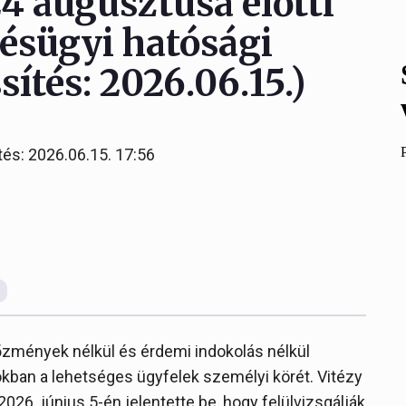
24 augusztusa előtti
tésügyi hatósági
sítés: 2026.06.15.)
tés: 2026.06.15. 17:56
őzmények nélkül és érdemi indokolás nélkül
sokban a lehetséges ügyfelek személyi körét. Vitézy
026. június 5-én jelentette be, hogy felülvizsgálják