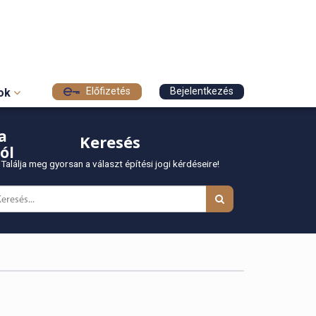
Előfizetés
Bejelentkezés
sok
a
Keresés
ól
Találja meg gyorsan a választ építési jogi kérdéseire!