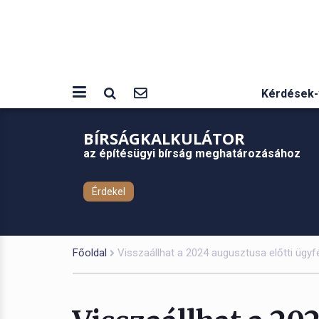
Kérdések-
BÍRSÁGKALKULÁTOR
az építésügyi bírság meghatározásához
Érdekel
Főoldal
Visszaállhat a 2024 augusztusa előtti ügyfél