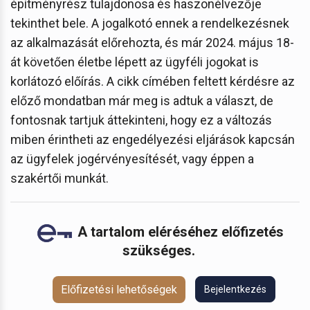
építményrész tulajdonosa és haszonélvezője
tekinthet bele. A jogalkotó ennek a rendelkezésnek
az alkalmazását előrehozta, és már 2024. május 18-
át követően életbe lépett az ügyféli jogokat is
korlátozó előírás. A cikk címében feltett kérdésre az
előző mondatban már meg is adtuk a választ, de
fontosnak tartjuk áttekinteni, hogy ez a változás
miben érintheti az engedélyezési eljárások kapcsán
az ügyfelek jogérvényesítését, vagy éppen a
szakértői munkát.
A tartalom eléréséhez előfizetés
szükséges.
Előfizetési lehetőségek
Bejelentkezés