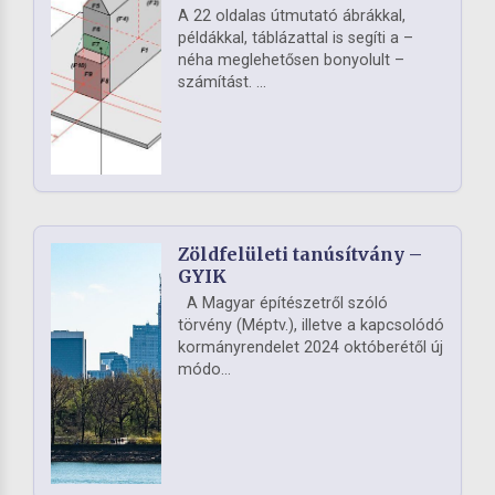
A 22 oldalas útmutató ábrákkal,
példákkal, táblázattal is segíti a –
néha meglehetősen bonyolult –
számítást. ...
Zöldfelületi tanúsítvány –
GYIK
A Magyar építészetről szóló
törvény (Méptv.), illetve a kapcsolódó
kormányrendelet 2024 októberétől új
módo...