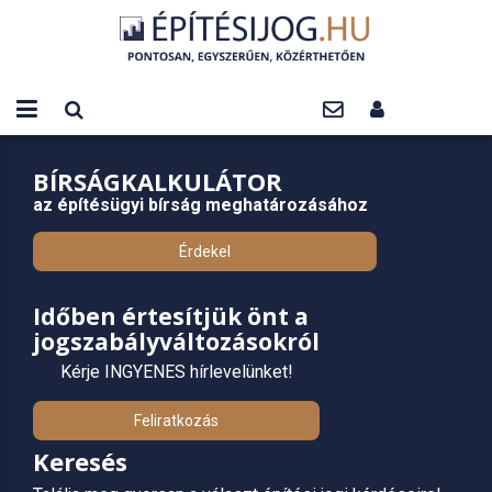
BÍRSÁGKALKULÁTOR
az építésügyi bírság meghatározásához
Érdekel
Időben értesítjük önt a
jogszabályváltozásokról
Kérje INGYENES hírlevelünket!
Feliratkozás
Keresés