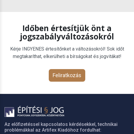
Időben értesítjük önt a
jogszabályváltozásokról
Kérje INGYENES értesítőnket a változásokról! Sok időt
megtakaríthat, elkerülheti a bírságokat és jogvitákat!
Feliratkozás
Az előfizetéssel kapcsolatos kérdésekkel, technikai
problémákkal az Artifex Kiadóhoz fordulhat: