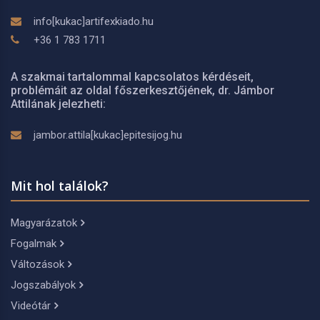
info[kukac]artifexkiado.hu
+36 1 783 1711
A szakmai tartalommal kapcsolatos kérdéseit,
problémáit az oldal főszerkesztőjének, dr. Jámbor
Attilának jelezheti:
jambor.attila[kukac]epitesijog.hu
Mit hol találok?
Magyarázatok
Fogalmak
Változások
Jogszabályok
Videótár