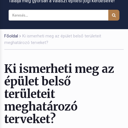
Találja meg gyorsan a választ építési jogi kérdéseire!
Főoldal
Ki ismerheti meg az épület belső területeit
meghatározó terveket?
Ki ismerheti meg az
épület belső
területeit
meghatározó
terveket?