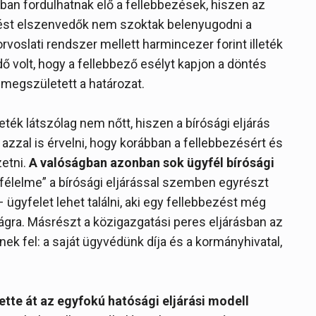
ban fordulhatnak elő a fellebbezések, hiszen az
zést elszenvedők nem szoktak belenyugodni a
voslati rendszer mellett harmincezer forint illeték
ő volt, hogy a fellebbező esélyt kapjon a döntés
 megszületett a határozat.
eték látszólag nem nőtt, hiszen a bírósági eljárás
t azzal is érvelni, hogy korábban a fellebbezésért és
zetni.
A valóságban azonban sok ügyfél bírósági
„félelme” a bírósági eljárással szemben egyrészt
ügyfelet lehet találni, aki egy fellebbezést még
ágra. Másrészt a közigazgatási peres eljárásban az
)nek fel: a saját ügyvédünk díja és a kormányhivatal,
tte át az egyfokú hatósági eljárási modell