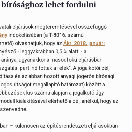
 bírósághoz lehet fordulni
ivatali eljárások megteremtésével összefüggő
vény
indokolásában (a T-8016. számú
rhető) olvashatjuk, hogy az
Ákr. 2018. januári
nyésző - leggyakrabban 0,5 % alatti - a
 aránya, ugyanakkor a másodfokú eljárásban
atási pert indítottak a felek”. A jogalkotói cél,
ítása és az abban hozott anyagi jogerős bírósági
jogosultságot megállapító határozat) között a
llebbezések kis száma alapján a jogalkotó úgy
odell kialakításával elérhető a cél, anélkül, hogy az
t szenvedne.
okban – különösen az építésrendészeti eljárásokban