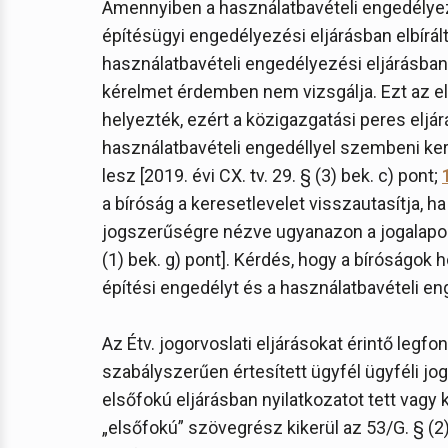
Amennyiben a használatbavételi engedélyez
építésügyi engedélyezési eljárásban elbírál
használatbavételi engedélyezési eljárásban
kérelmet érdemben nem vizsgálja. Ezt az el
helyezték, ezért a közigazgatási peres eljárá
használatbavételi engedéllyel szembeni ker
lesz [2019. évi CX. tv. 29. § (3) bek. c) pont;
a bíróság a keresetlevelet visszautasítja, h
jogszerűségre nézve ugyanazon a jogalapon má
(1) bek. g) pont]. Kérdés, hogy a bíróságok
építési engedélyt és a használatbavételi e
Az Étv. jogorvoslati eljárásokat érintő legf
szabályszerűen értesített ügyfél ügyféli jog
elsőfokú eljárásban nyilatkozatot tett vagy 
„elsőfokú” szövegrész kikerül az 53/G. § (2