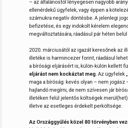
– az általánostól lényegesen nagyobb arány
ellenérdekű ügyfelek, vagy éppen a kötele
számukra negatív döntésbe. A jelenlegi jogor
befizetése, és egy indokolt kérelem elegend
megváltoztatására, ráadásul pár héten belül
2020. márciusától az igazát keresőnek az ill
illetéke is harmincezer forint, ráadásul lehe
a bírósági eljárásért is, külön-külön kellett fi
eljárást nem kockáztat meg
. Az ügyfelek 
maga a bíróság: kevés olyan – nem jogász – 
hajlandó megírni, de nem szívesen jár bírós
illetéken felül jelentős költségek merül(het
illetve az esetleges érdekelt perköltsége.
Az Országgyűlés közel 80 törvényben veze