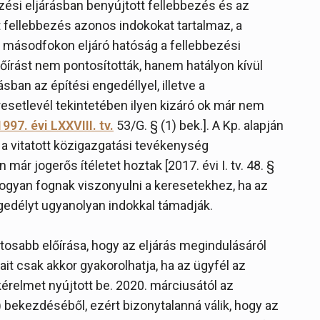
ési eljárásban benyújtott fellebbezés és az
t fellebbezés azonos indokokat tartalmaz, a
 másodfokon eljáró hatóság a fellebbezési
őírást nem pontosították, hanem hatályon kívül
sban az építési engedéllyel, illetve a
esetlevél tekintetében ilyen kizáró ok már nem
1997. évi LXXVIII. tv.
53/G. § (1) bek.]. A Kp. alapján
a a vitatott közigazgatási tevékenység
r jogerős ítéletet hoztak [2017. évi I. tv. 48. §
 hogyan fognak viszonyulni a keresetekhez, ha az
ngedélyt ugyanolyan indokkal támadják.
ontosabb előírása, hogy az eljárás megindulásáról
ait csak akkor gyakorolhatja, ha az ügyfél az
kérelmet nyújtott be. 2020. márciusától az
) bekezdéséből, ezért bizonytalanná válik, hogy az