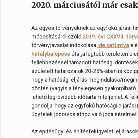
2020. márciusától már csak
Az egyes törvényeknek az egyfokú járási h
módosításáról szóló
2019. évi CXXVII. tör
törvényjavaslat indokolása
ide kattintva
elé
hatálybalépése
óta „a legtöbb területen ele
fellebbezéssel támadott hatósági döntések
született határozatok 20-25%-ában is közigazg
hogy a hatósági eljárás megindulása/megind
döntés (vagyis a ténylegesen gyakorolható 
lehető legrövidebb időtartam teljen el. A fe
gondolja, hogy az egyfokú hatósági eljárási m
ügyfelek jogorvoslathoz való joga sérelme
Az építésügyi és építésfelügyeleti eljárás