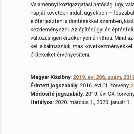
Valamennyi közigazgatási hatósági ügy, vala
napját követően indult ügyekben – főszabál
előterjeszteni a döntésekkel szemben, kizár
kezdeményezni. Az építésügyi és éptésfelüg
változás igen érzékenyen érintheti. Mind a
kell alkalmazniuk, más következményekkel 
érdekeiket érvényesíteni.
Magyar Közlöny
:
2019. évi 206. szám
,
2019
Érintett jogszabály
: 2016. évi CL. törvény,
2
Módosító jogszabály
: 2019. évi CX. törvén
Hatályos
: 2020. március 1., 2020. január 1.