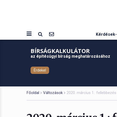
Kérdések-
BÍRSÁGKALKULÁTOR
az építésügyi bírság meghatározásához
Érdekel
Főoldal
Változások
2020. március 1.: fellebbezés