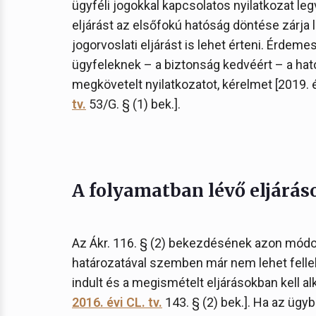
ügyféli jogokkal kapcsolatos nyilatkozat leg
eljárást az elsőfokú hatóság döntése zárja l
jogorvoslati eljárást is lehet érteni. Érdem
ügyfeleknek – a biztonság kedvéért – a hatós
megkövetelt nyilatkozatot, kérelmet [2019. év
tv.
53/G. § (1) bek.].
A folyamatban lévő eljárás
Az Ákr. 116. § (2) bekezdésének azon módosít
határozatával szemben már nem lehet felleb
indult és a megismételt eljárásokban kell alk
2016. évi CL. tv.
143. § (2) bek.]. Ha az ügyb