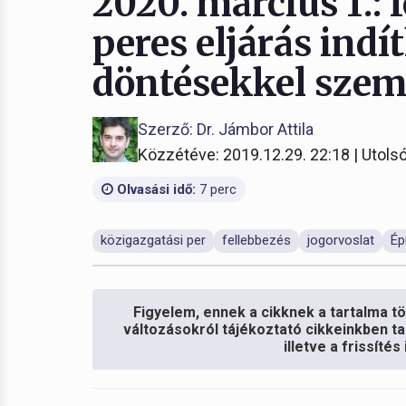
2020. március 1.: 
peres eljárás indí
döntésekkel sze
Szerző: Dr. Jámbor Attila
Közzétéve: 2019.12.29. 22:18 | Utolsó
Olvasási idő:
7 perc
közigazgatási per
fellebbezés
jogorvoslat
Ép
Figyelem, ennek a cikknek a tartalma töb
változásokról tájékoztató cikkeinkben ta
illetve a frissíté