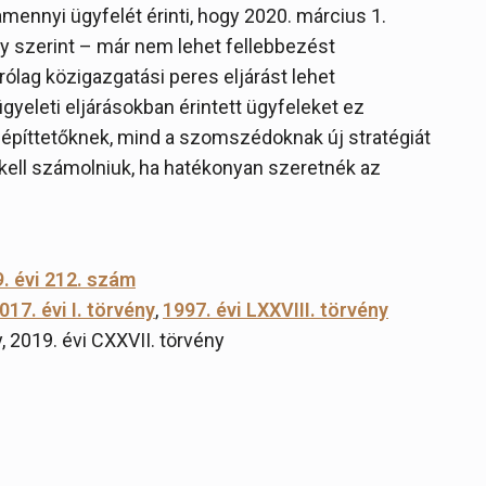
mennyi ügyfelét érinti, hogy 2020. március 1.
y szerint – már nem lehet fellebbezést
ólag közigazgatási peres eljárást lehet
yeleti eljárásokban érintett ügyfeleket ez
z építtetőknek, mind a szomszédoknak új stratégiát
kell számolniuk, ha hatékonyan szeretnék az
. évi 212. szám
017. évi I. törvény
,
1997. évi LXXVIII. törvény
y, 2019. évi CXXVII. törvény