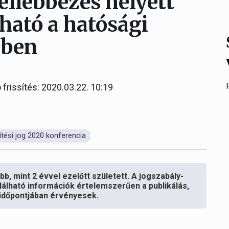
fellebbezés helyett
tható a hatósági
mben
 frissítés: 2020.03.22. 10:19
ítési jog 2020 konferencia
b, mint 2 évvel ezelőtt született. A jogszabály-
lálható információk értelemszerűen a publikálás,
s időpontjában érvényesek.