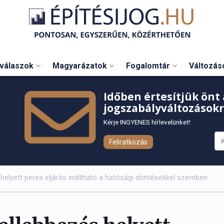
válaszok
Magyarázatok
Fogalomtár
Változá
Időben értesítjük önt 
jogszabályváltozásokr
Kérje INGYENES hírlevelünket!
Feliratkozás
 helyett peres eljárás indítható a hatósági döntésekkel szemben