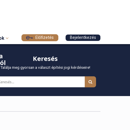
Előfizetés
Bejelentkezés
sok
a
Keresés
ól
Találja meg gyorsan a választ építési jogi kérdéseire!