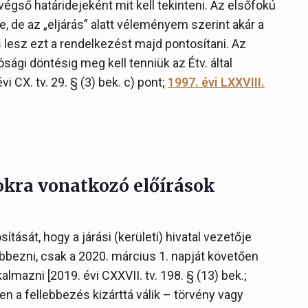
végső határidejeként mit kell tekinteni. Az elsőfokú
e, de az „eljárás” alatt véleményem szerint akár a
es lesz ezt a rendelkezést majd pontosítani. Az
ági döntésig meg kell tenniük az Étv. által
i CX. tv. 29. § (3) bek. c) pont;
1997. évi LXXVIII.
okra vonatkozó előírások
ását, hogy a járási (kerületi) hivatal vezetője
bezni, csak a 2020. március 1. napját követően
almazni [2019. évi CXXVII. tv. 198. § (13) bek.;
en a fellebbezés kizárttá válik – törvény vagy