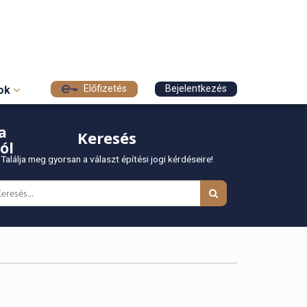
Előfizetés
Bejelentkezés
sok
a
Keresés
ól
Találja meg gyorsan a választ építési jogi kérdéseire!