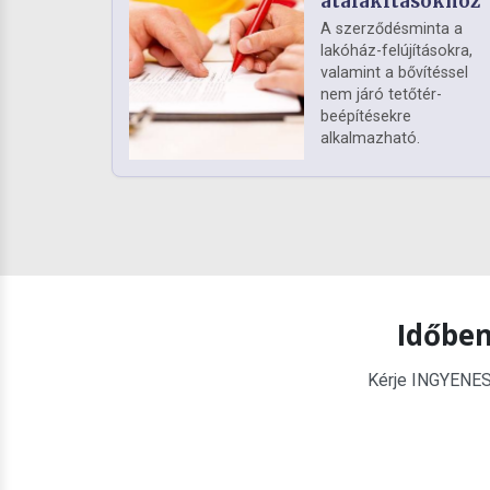
átalakításokhoz
A szerződésminta a
lakóház-felújításokra,
valamint a bővítéssel
nem járó tetőtér-
beépítésekre
alkalmazható.
Időben
Kérje INGYENES é