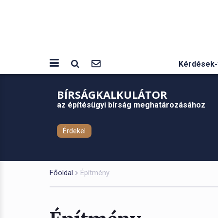
Kérdések-
BÍRSÁGKALKULÁTOR
az építésügyi bírság meghatározásához
Érdekel
Főoldal
Építmény