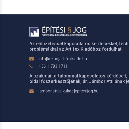
Az előfizetéssel kapcsolatos kérdésekkel, tech
problémákkal az Artifex Kiadóhoz fordulhat:
info[kukac]artifexkiado.hu
+36 1 783 1711
A szakmai tartalommal kapcsolatos kérdéseit, 
oldal főszerkesztőjének, dr. Jámbor Attilának je
jambor.attila[kukac]epitesijog.hu