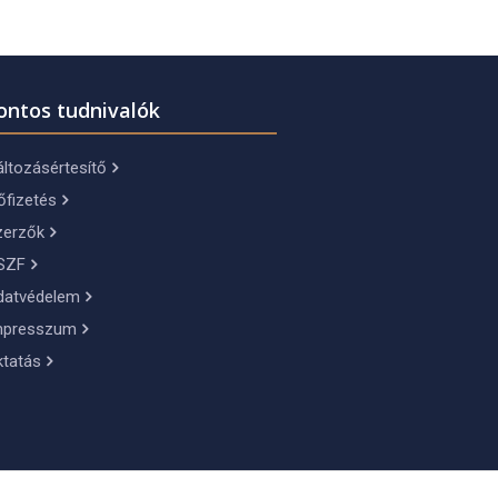
ontos tudnivalók
ltozásértesítő
őfizetés
zerzők
SZF
datvédelem
mpresszum
ktatás