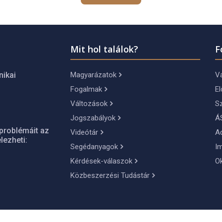
Mit hol találok?
F
Magyarázatok
Vá
nikai
Fogalmak
El
Változások
S
Jogszabályok
Á
problémáit az
Videótár
A
lezheti:
Segédanyagok
I
Kérdések-válaszok
O
Közbeszerzési Tudástár