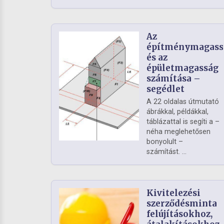
Az
építménymagass
és az
épületmagasság
számítása –
segédlet
A 22 oldalas útmutató
ábrákkal, példákkal,
táblázattal is segíti a –
néha meglehetősen
bonyolult –
számítást. ...
Kivitelezési
szerződésminta
felújításokhoz,