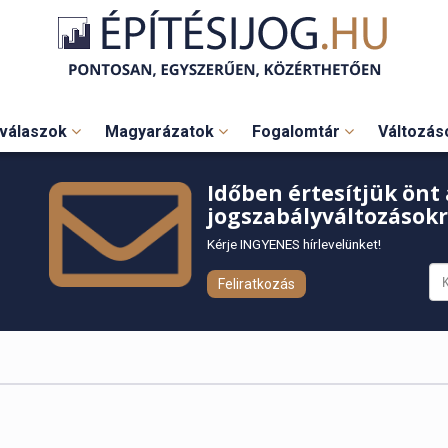
válaszok
Magyarázatok
Fogalomtár
Változá
Időben értesítjük önt 
jogszabályváltozásokr
Kérje INGYENES hírlevelünket!
Feliratkozás