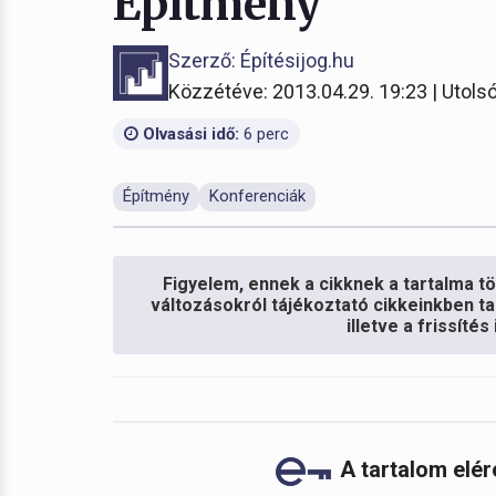
Építmény
Szerző: Építésijog.hu
Közzétéve: 2013.04.29. 19:23 | Utolsó
Olvasási idő:
6 perc
Építmény
Konferenciák
Figyelem, ennek a cikknek a tartalma töb
változásokról tájékoztató cikkeinkben ta
illetve a frissíté
A tartalom elé