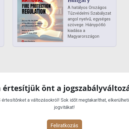
Hungary
A hatályos Országos
Tűzvédelmi Szabályzat
angol nyelvű, egységes
szövege. Hiánypótló
kiadása a
Magyarországon
 értesítjük önt a jogszabályváltoz
rtesítőnket a változásokról! Sok időt megtakaríthat, elkerülheti
jogvitákat!
Feliratkozás