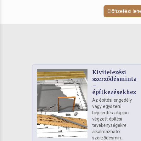
Előfizetési le
Kivitelezési
szerződésminta
–
építkezésekhez
Az építési engedély
vagy egyszerű
bejelentés alapján
végzett építési
tevékenységekre
alkalmazható
szerződésmin...