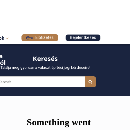
Előfizetés
Bejelentkezés
sok
a
Keresés
ól
Találja meg gyorsan a választ építési jogi kérdéseire!