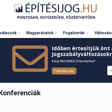
válaszok
Magyarázatok
Fogalomtár
Változá
Időben értesítjük önt 
jogszabályváltozásokr
Kérje INGYENES hírlevelünket!
Feliratkozás
Konferenciák