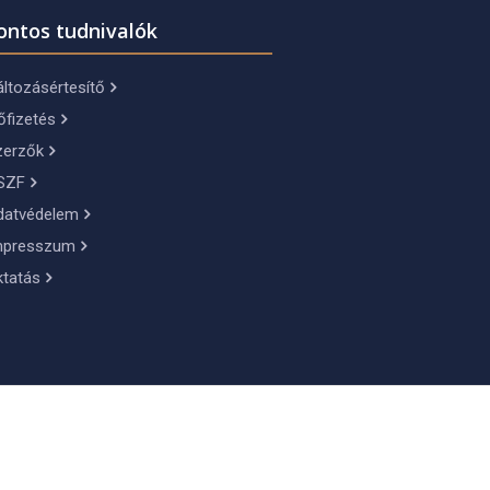
ontos tudnivalók
ltozásértesítő
őfizetés
zerzők
SZF
datvédelem
mpresszum
ktatás