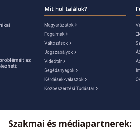
Mit hol találok?
F
Magyarázatok
Vá
nikai
Fogalmak
El
Változások
S
Jogszabályok
Á
problémáit az
Videótár
A
lezheti:
Segédanyagok
I
Kérdések-válaszok
O
Közbeszerzési Tudástár
Szakmai és médiapartnerek: