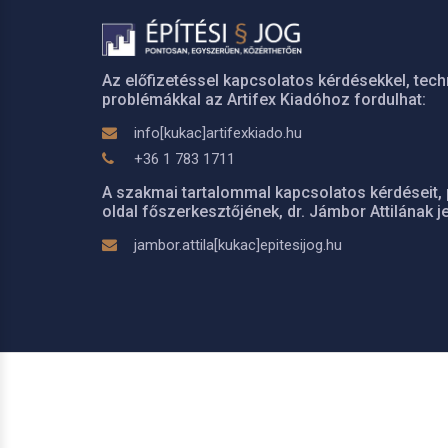
Az előfizetéssel kapcsolatos kérdésekkel, tech
problémákkal az Artifex Kiadóhoz fordulhat:
info[kukac]artifexkiado.hu
+36 1 783 1711
A szakmai tartalommal kapcsolatos kérdéseit, 
oldal főszerkesztőjének, dr. Jámbor Attilának je
jambor.attila[kukac]epitesijog.hu