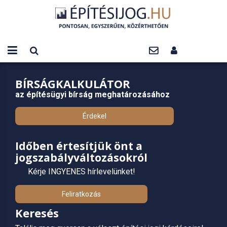
BÍRSÁGKALKULÁTOR
az építésügyi bírság meghatározásához
Érdekel
Időben értesítjük önt a
jogszabályváltozásokról
Kérje INGYENES hírlevelünket!
Feliratkozás
Keresés