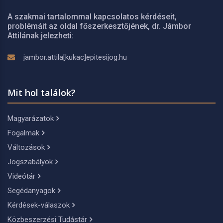
A szakmai tartalommal kapcsolatos kérdéseit,
problémáit az oldal főszerkesztőjének, dr. Jámbor
Attilának jelezheti:
jambor.attila[kukac]epitesijog.hu
Mit hol találok?
Magyarázatok
Fogalmak
Változások
Jogszabályok
Videótár
Segédanyagok
Kérdések-válaszok
Közbeszerzési Tudástár