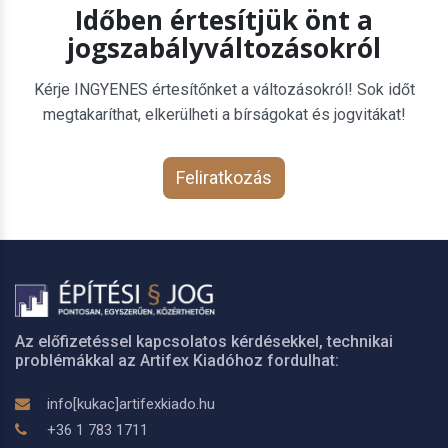
Időben értesítjük önt a
jogszabályváltozásokról
Kérje INGYENES értesítőnket a változásokról! Sok időt
megtakaríthat, elkerülheti a bírságokat és jogvitákat!
Feliratkozás
Az előfizetéssel kapcsolatos kérdésekkel, technikai
problémákkal az Artifex Kiadóhoz fordulhat:
info[kukac]artifexkiado.hu
+36 1 783 1711