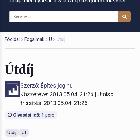
Találja meg gyorsan a választ építési jogi kérdéseire!
Főoldal
Fogalmak
U
Útdíj
Útdíj
Szerző: Építésijog.hu
Közzétéve: 2013.05.04. 21:26 | Utolsó
frissítés: 2013.05.04. 21:26
Olvasási idő:
1 perc
Útdíj
Út