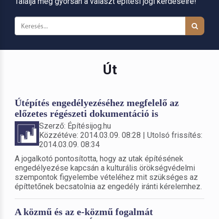
Találja meg gyorsan a választ építési jogi kérdéseire!
Út
Útépítés engedélyezéséhez megfelelő az
előzetes régészeti dokumentáció is
Szerző: Építésijog.hu
Közzétéve: 2014.03.09. 08:28 | Utolsó frissítés:
2014.03.09. 08:34
A jogalkotó pontosította, hogy az utak építésének
engedélyezése kapcsán a kulturális örökségvédelmi
szempontok figyelembe vételéhez mit szükséges az
építtetőnek becsatolnia az engedély iránti kérelemhez.
A közmű és az e-közmű fogalmát