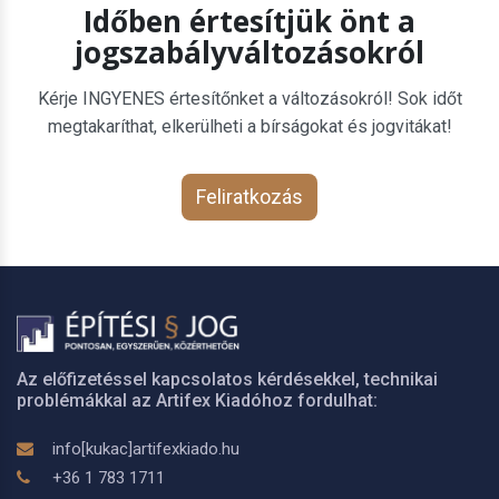
Időben értesítjük önt a
jogszabályváltozásokról
Kérje INGYENES értesítőnket a változásokról! Sok időt
megtakaríthat, elkerülheti a bírságokat és jogvitákat!
Feliratkozás
Az előfizetéssel kapcsolatos kérdésekkel, technikai
problémákkal az Artifex Kiadóhoz fordulhat:
info[kukac]artifexkiado.hu
+36 1 783 1711