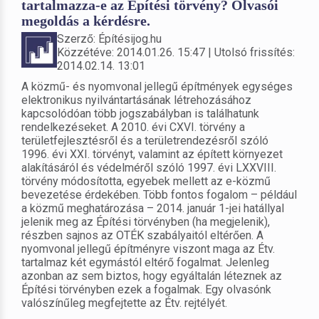
tartalmazza-e az Építési törvény? Olvasói
megoldás a kérdésre.
Szerző: Építésijog.hu
Közzétéve: 2014.01.26. 15:47 | Utolsó frissítés:
2014.02.14. 13:01
A közmű- és nyomvonal jellegű építmények egységes
elektronikus nyilvántartásának létrehozásához
kapcsolódóan több jogszabályban is találhatunk
rendelkezéseket. A 2010. évi CXVI. törvény a
területfejlesztésről és a területrendezésről szóló
1996. évi XXI. törvényt, valamint az épített környezet
alakításáról és védelméről szóló 1997. évi LXXVIII.
törvény módosította, egyebek mellett az e-közmű
bevezetése érdekében. Több fontos fogalom – például
a közmű meghatározása – 2014. január 1-jei hatállyal
jelenik meg az Építési törvényben (ha megjelenik),
részben sajnos az OTÉK szabályaitól eltérően. A
nyomvonal jellegű építményre viszont maga az Étv.
tartalmaz két egymástól eltérő fogalmat. Jelenleg
azonban az sem biztos, hogy egyáltalán léteznek az
Építési törvényben ezek a fogalmak. Egy olvasónk
valószínűleg megfejtette az Étv. rejtélyét.