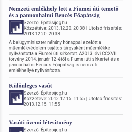
Nemzeti emlékhely lett a Fiumei úti temető
és a pannonhalmi Bencés Főapátság
Szerző: Építésijog.hu
Közzétéve: 2013.12.20. 20:38 | Utolsó frissítés:
2013.12.20. 20:38
A belügyminiszter néhány hónappal ezelőtt a
műemlékvédelem sajátos tárgyaként műemlékké
nyilvánította a Fiumei úti sírkertet. A2013. évi CCXVII.
törvény 2014. január 12-étől a Fiumei úti sírkertet és a
pannonhalmi Bencés Főapátság is nemzeti
emlékhellyé nyilvánította.
Különleges vasút
Szerző: Építésijog.hu
Közzétéve: 2013.12.15. 11:55 | Utolsó frissítés:
2013.12.15. 11:55
Vasúti üzemi létesítmény
Szerző: Építésijog.hu