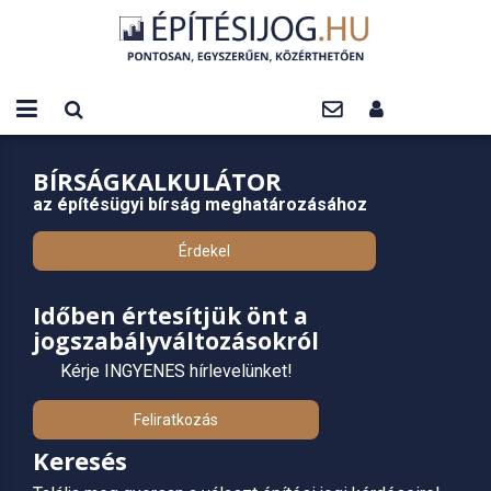
BÍRSÁGKALKULÁTOR
az építésügyi bírság meghatározásához
Érdekel
Időben értesítjük önt a
jogszabályváltozásokról
Kérje INGYENES hírlevelünket!
Feliratkozás
Keresés