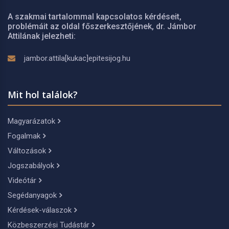
A szakmai tartalommal kapcsolatos kérdéseit,
problémáit az oldal főszerkesztőjének, dr. Jámbor
Attilának jelezheti:
jambor.attila[kukac]epitesijog.hu
Mit hol találok?
Magyarázatok
Fogalmak
Változások
Jogszabályok
Videótár
Segédanyagok
Kérdések-válaszok
Közbeszerzési Tudástár