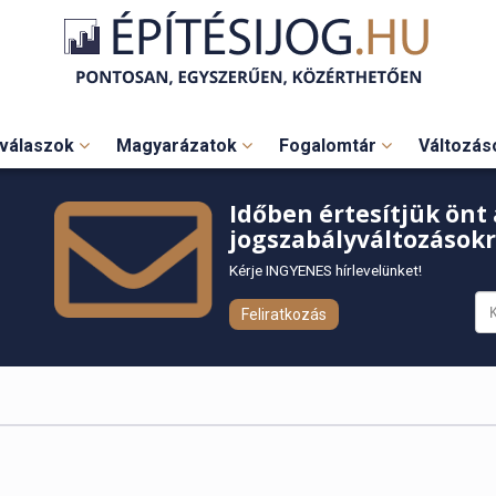
válaszok
Magyarázatok
Fogalomtár
Változá
Időben értesítjük önt 
jogszabályváltozásokr
Kérje INGYENES hírlevelünket!
Feliratkozás