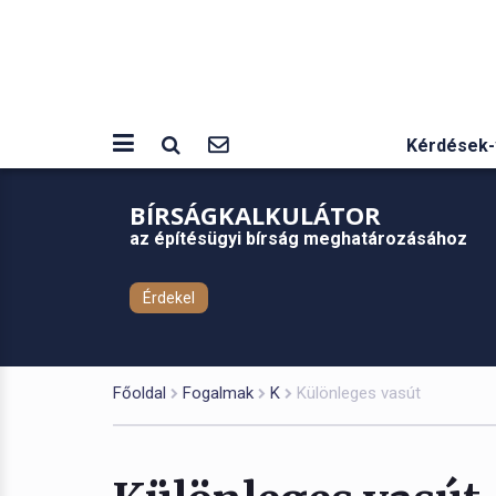
Kérdések-
BÍRSÁGKALKULÁTOR
az építésügyi bírság meghatározásához
Érdekel
Főoldal
Fogalmak
K
Különleges vasút