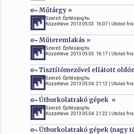
Műtárgy »
Szerző: Építésijog.hu
Közzétéve: 2013.05.03. 16:07 | Utolsó fris
Műteremlakás »
Szerző: Építésijog.hu
Közzétéve: 2013.05.03. 16:17 | Utolsó fris
Tisztítómezővel ellátott old
Szerző: Építésijog.hu
Közzétéve: 2013.05.04. 21:12 | Utolsó fris
Útburkolatrakó gépek »
Szerző: Építésijog.hu
Közzétéve: 2013.05.04. 21:22 | Utolsó fris
Útburkolatrakó gépek (nagy tö