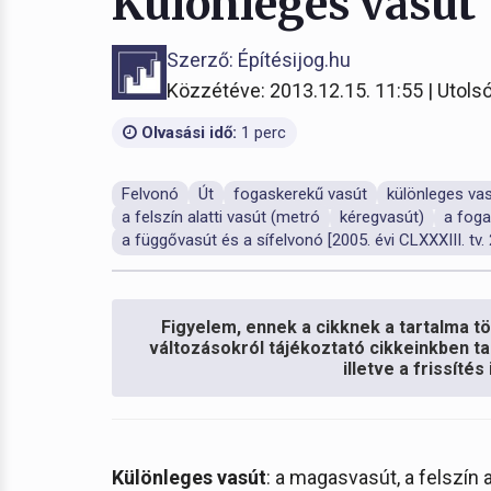
Különleges vasút
Szerző: Építésijog.hu
Közzétéve: 2013.12.15. 11:55 | Utolsó
Olvasási idő:
1 perc
Felvonó
Út
fogaskerekű vasút
különleges va
a felszín alatti vasút (metró
kéregvasút)
a foga
a függővasút és a sífelvonó [2005. évi CLXXXIII. tv. 2
Figyelem, ennek a cikknek a tartalma töb
változásokról tájékoztató cikkeinkben ta
illetve a frissíté
Különleges vasút
: a magasvasút, a felszín 