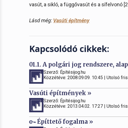
vasút, a sikló, a függővasút és a sífelvonó [20
Lásd még:
Vasúti építmény
Kapcsolódó cikkek:
01.1. A polgári jog rendszere, alap
Szerző: Építésijog.hu
Közzétéve: 2008.09.09. 10:45 | Utolsó fris
Vasúti építmények »
Szerző: Építésijog.hu
Közzétéve: 2013.04.02. 17:27 | Utolsó fris
Építtető fogalma »