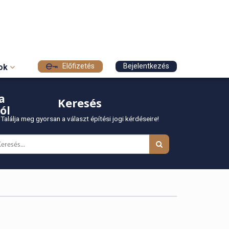
Előfizetés
Bejelentkezés
sok
a
Keresés
ól
Találja meg gyorsan a választ építési jogi kérdéseire!