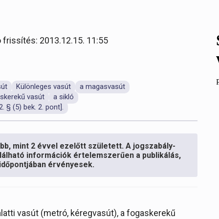
 frissítés: 2013.12.15. 11:55
sút
Különleges vasút
a magasvasút
skerekű vasút
a sikló
. § (5) bek. 2. pont].
b, mint 2 évvel ezelőtt született. A jogszabály-
lálható információk értelemszerűen a publikálás,
s időpontjában érvényesek.
alatti vasút (metró, kéregvasút), a fogaskerekű