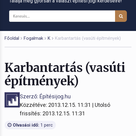
Találja meg gyorsan a választ építési jogi kérdéseire!
Főoldal
Fogalmak
K
Karbantartás (vasúti építmények)
Karbantartás (vasúti
építmények)
Szerző: Építésijog.hu
Közzétéve: 2013.12.15. 11:31 | Utolsó
frissítés: 2013.12.15. 11:31
Olvasási idő:
1 perc