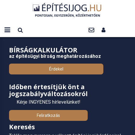
BÍRSÁGKALKULÁTOR
az építésügyi bírság meghatározásához
Érdekel
Időben értesítjük önt a
jogszabályváltozásokról
Kérje INGYENES hírlevelünket!
Feliratkozás
Keresés