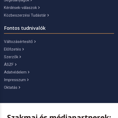
Segédanyagok
Kérdések-válaszok
Közbeszerzési Tudástár
Fontos tudnivalók
Változásértesítő
Előfizetés
Szerzők
ÁSZF
Adatvédelem
Impresszum
Oktatás
Szakmai és médiapartnerek: