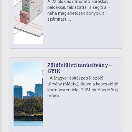
A 22 oldalas útmutató ábrákkal,
példákkal, táblázattal is segíti a –
néha meglehetősen bonyolult –
számítást. ...
Zöldfelületi tanúsítvány –
GYIK
A Magyar építészetről szóló
törvény (Méptv.), illetve a kapcsolódó
kormányrendelet 2024 októberétől új
módo...