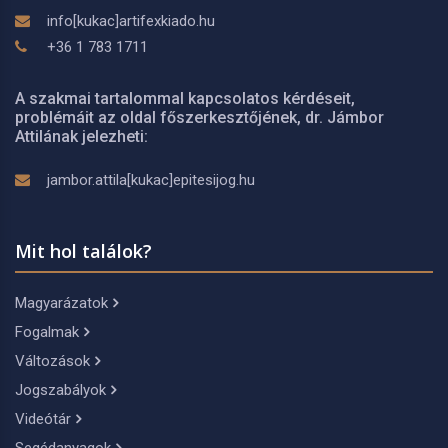
info[kukac]artifexkiado.hu
+36 1 783 1711
A szakmai tartalommal kapcsolatos kérdéseit,
problémáit az oldal főszerkesztőjének, dr. Jámbor
Attilának jelezheti:
jambor.attila[kukac]epitesijog.hu
Mit hol találok?
Magyarázatok
Fogalmak
Változások
Jogszabályok
Videótár