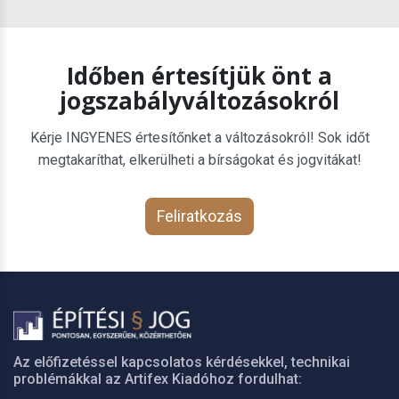
Időben értesítjük önt a
jogszabályváltozásokról
Kérje INGYENES értesítőnket a változásokról! Sok időt
megtakaríthat, elkerülheti a bírságokat és jogvitákat!
Feliratkozás
Az előfizetéssel kapcsolatos kérdésekkel, technikai
problémákkal az Artifex Kiadóhoz fordulhat: