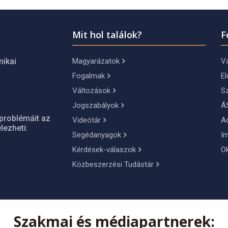
Mit hol találok?
F
Magyarázatok
Vá
nikai
Fogalmak
El
Változások
S
Jogszabályok
Á
problémáit az
Videótár
A
lezheti:
Segédanyagok
I
Kérdések-válaszok
O
Közbeszerzési Tudástár
Szakmai és médiapartnerek: