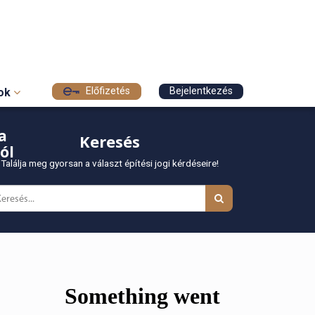
Előfizetés
Bejelentkezés
sok
a
Keresés
ól
Találja meg gyorsan a választ építési jogi kérdéseire!