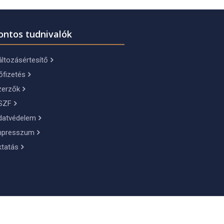
ontos tudnivalók
ltozásértesítő
őfizetés
zerzők
SZF
datvédelem
mpresszum
ktatás