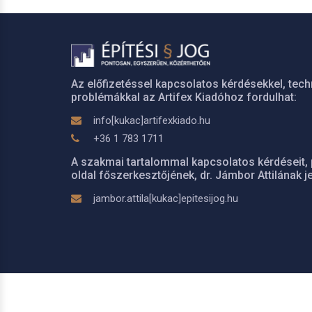
Az előfizetéssel kapcsolatos kérdésekkel, tech
problémákkal az Artifex Kiadóhoz fordulhat:
info[kukac]artifexkiado.hu
+36 1 783 1711
A szakmai tartalommal kapcsolatos kérdéseit, 
oldal főszerkesztőjének, dr. Jámbor Attilának je
jambor.attila[kukac]epitesijog.hu