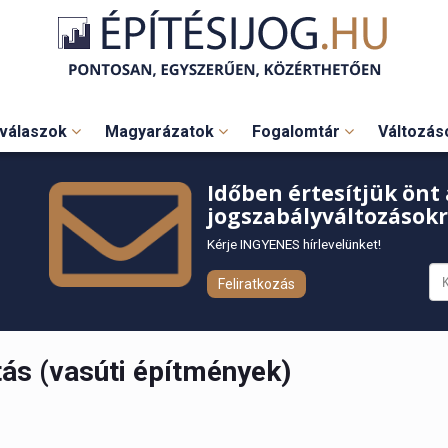
válaszok
Magyarázatok
Fogalomtár
Változá
Időben értesítjük önt 
jogszabályváltozásokr
Kérje INGYENES hírlevelünket!
Feliratkozás
ás (vasúti építmények)