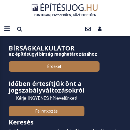
BÍRSÁGKALKULÁTOR
az építésügyi bírság meghatározásához
Érdekel
Időben értesítjük önt a
jogszabályváltozásokról
Kérje INGYENES hírlevelünket!
Feliratkozás
Keresés