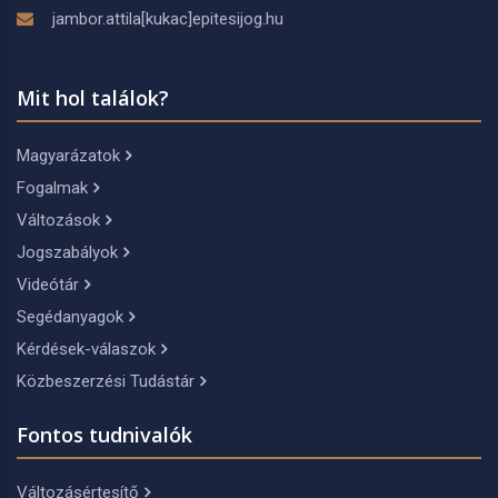
jambor.attila[kukac]epitesijog.hu
Mit hol találok?
Magyarázatok
Fogalmak
Változások
Jogszabályok
Videótár
Segédanyagok
Kérdések-válaszok
Közbeszerzési Tudástár
Fontos tudnivalók
Változásértesítő