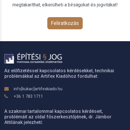
megtakaríthat, elkerülheti a bírságokat és jogvitákat!
Feliratkozás
Az előfizetéssel kapcsolatos kérdésekkel, technikai
problémákkal az Artifex Kiadóhoz fordulhat:
info[kukac]artifexkiado.hu
+36 1 783 1711
A szakmai tartalommal kapcsolatos kérdéseit,
problémáit az oldal főszerkesztőjének, dr. Jámbor
Attilának jelezheti: