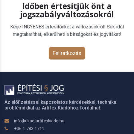
Időben értesítjük önt a
jogszabályváltozásokról
Kérje INGYENES értesítőnket a változásokról! Sok időt
megtakaríthat, elkerülheti a bírságokat és jogvitákat!
Feliratkozás
Az előfizetéssel kapcsolatos kérdésekkel, technikai
problémákkal az Artifex Kiadóhoz fordulhat:
info[kukac]artifexkiado.hu
+36 1 783 1711