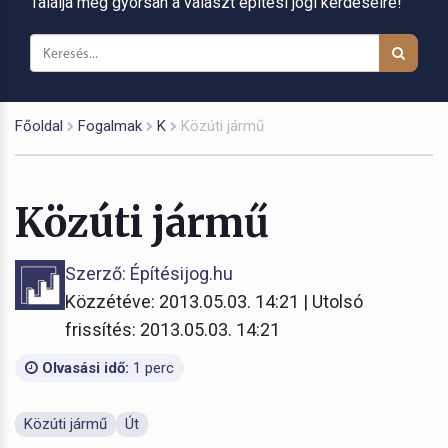
Találja meg gyorsan a választ építési jogi kérdéseire!
Főoldal
Fogalmak
K
Közúti jármű
Közúti jármű
Szerző: Építésijog.hu
Közzétéve: 2013.05.03. 14:21 | Utolsó
frissítés: 2013.05.03. 14:21
Olvasási idő:
1 perc
Közúti jármű
Út