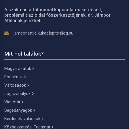
A szakmai tartalommal kapcsolatos kérdéseit,
problémáit az oldal főszerkesztőjének, dr. Jámbor
Attilának jelezheti:
jambor.attila[kukac]epitesijog.hu
Mit hol találok?
Magyarázatok
Fogalmak
Változások
Jogszabályok
Videótár
Segédanyagok
Kérdések-válaszok
Közbeszerzési Tudástár