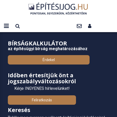
BÍRSÁGKALKULÁTOR
az építésügyi bírság meghatározásához
Érdekel
Időben értesítjük önt a
jogszabályváltozásokról
Kérje INGYENES hírlevelünket!
Feliratkozás
Keresés