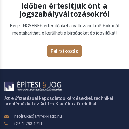
Időben értesítjük önt a
jogszabályváltozásokról
Kérje INGYENES értesítőnket a változásokról! Sok időt
megtakaríthat, elkerülheti a bírságokat és jogvitákat!
Feliratkozás
Az előfizetéssel kapcsolatos kérdésekkel, technikai
problémákkal az Artifex Kiadóhoz fordulhat:
info[kukac]artifexkiado.hu
+36 1 783 1711