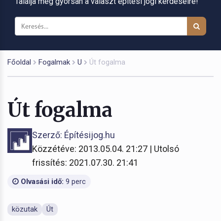
Találja meg gyorsan a választ építési jogi kérdéseire!
Főoldal
Fogalmak
U
Út fogalma
Út fogalma
Szerző: Építésijog.hu
Közzétéve: 2013.05.04. 21:27 | Utolsó
frissítés: 2021.07.30. 21:41
Olvasási idő:
9 perc
közutak
Út