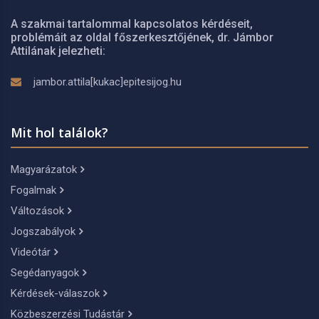
A szakmai tartalommal kapcsolatos kérdéseit,
problémáit az oldal főszerkesztőjének, dr. Jámbor
Attilának jelezheti:
jambor.attila[kukac]epitesijog.hu
Mit hol találok?
Magyarázatok
Fogalmak
Változások
Jogszabályok
Videótár
Segédanyagok
Kérdések-válaszok
Közbeszerzési Tudástár