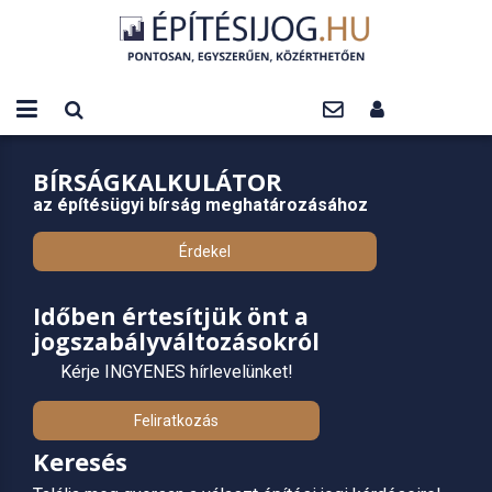
BÍRSÁGKALKULÁTOR
az építésügyi bírság meghatározásához
Érdekel
Időben értesítjük önt a
jogszabályváltozásokról
Kérje INGYENES hírlevelünket!
Feliratkozás
Keresés