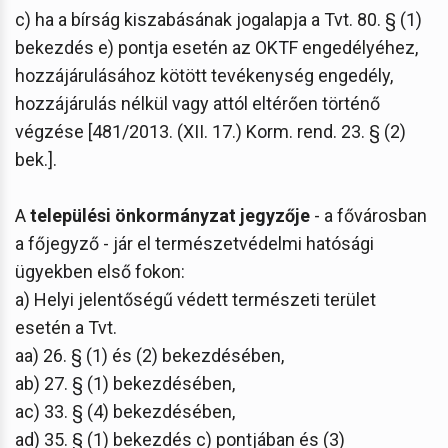
c) ha a bírság kiszabásának jogalapja a Tvt. 80. § (1)
bekezdés e) pontja esetén az OKTF engedélyéhez,
hozzájárulásához kötött tevékenység engedély,
hozzájárulás nélkül vagy attól eltérően történő
végzése [481/2013. (XII. 17.) Korm. rend. 23. § (2)
bek.].
A
települési önkormányzat jegyzője
- a fővárosban
a főjegyző - jár el természetvédelmi hatósági
ügyekben első fokon:
a) Helyi jelentőségű védett természeti terület
esetén a Tvt.
aa) 26. § (1) és (2) bekezdésében,
ab) 27. § (1) bekezdésében,
ac) 33. § (4) bekezdésében,
ad) 35. § (1) bekezdés c) pontjában és (3)