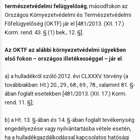
természetvédelmi felügyelőség
, másodfokon az
Országos Környezetvédelmi és Természetvédelmi
Főfelügyelőség (OKTF) jár el [481/2013. (XII. 17.)
Korm. rend. 43. § (1) bek., 12. §].
Az OKTF az alábbi környezetvédelmi ügyekben
első fokon – országos illetékességgel – jár el
:
a) a hulladékról szóló 2012. évi CLXXXV. törvény (a
továbbiakban: Ht.) 20., 29., 68., 69., 78., valamint 81. §-
ában foglalt esetekben [481/2013. (XII. 17.) Korm.
rend. 11. §];
b) a Ht. 13. §-ában és 14. §-ában foglalt tevékenység
engedélyezése vagy nyilvántartásba vétele esetén,
ha a hulladékgazdálkodással kapcsolatos hatósági