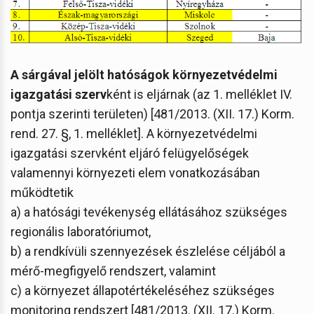
A sárgával jelölt hatóságok környezetvédelmi
igazgatási szerv
ként is eljárnak (az 1. melléklet IV.
pontja szerinti területen) [481/2013. (XII. 17.) Korm.
rend. 27. §, 1. melléklet]. A környezetvédelmi
igazgatási szervként eljáró felügyelőségek
valamennyi környezeti elem vonatkozásában
működtetik
a) a hatósági tevékenység ellátásához szükséges
regionális laboratóriumot,
b) a rendkívüli szennyezések észlelése céljából a
mérő-megfigyelő rendszert, valamint
c) a környezet állapotértékeléséhez szükséges
monitoring rendszert [481/2013. (XII. 17.) Korm.