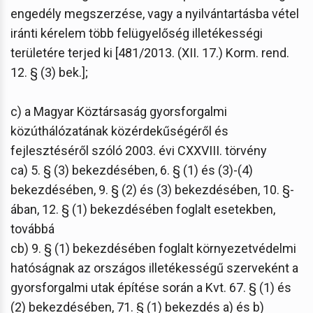
engedély megszerzése, vagy a nyilvántartásba vétel
iránti kérelem több felügyelőség illetékességi
területére terjed ki [481/2013. (XII. 17.) Korm. rend.
12. § (3) bek.];
c) a Magyar Köztársaság gyorsforgalmi
közúthálózatának közérdekűségéről és
fejlesztéséről szóló 2003. évi CXXVIII. törvény
ca) 5. § (3) bekezdésében, 6. § (1) és (3)-(4)
bekezdésében, 9. § (2) és (3) bekezdésében, 10. §-
ában, 12. § (1) bekezdésében foglalt esetekben,
továbbá
cb) 9. § (1) bekezdésében foglalt környezetvédelmi
hatóságnak az országos illetékességű szerveként a
gyorsforgalmi utak építése során a Kvt. 67. § (1) és
(2) bekezdésében, 71. § (1) bekezdés a) és b)