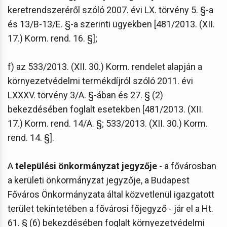
keretrendszeréről szóló 2007. évi LX. törvény 5. §-a
és 13/B-13/E. §-a szerinti ügyekben [481/2013. (XII.
17.) Korm. rend. 16. §];
f) az 533/2013. (XII. 30.) Korm. rendelet alapján a
környezetvédelmi termékdíjról szóló 2011. évi
LXXXV. törvény 3/A. §-ában és 27. § (2)
bekezdésében foglalt esetekben [481/2013. (XII.
17.) Korm. rend. 14/A. §; 533/2013. (XII. 30.) Korm.
rend. 14. §].
A
települési önkormányzat jegyzője
- a fővárosban
a kerületi önkormányzat jegyzője, a Budapest
Főváros Önkormányzata által közvetlenül igazgatott
terület tekintetében a fővárosi főjegyző - jár el a Ht.
61. § (6) bekezdésében foglalt környezetvédelmi