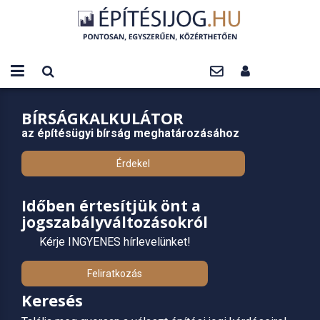
BÍRSÁGKALKULÁTOR
az építésügyi bírság meghatározásához
Érdekel
Időben értesítjük önt a
jogszabályváltozásokról
Kérje INGYENES hírlevelünket!
Feliratkozás
Keresés