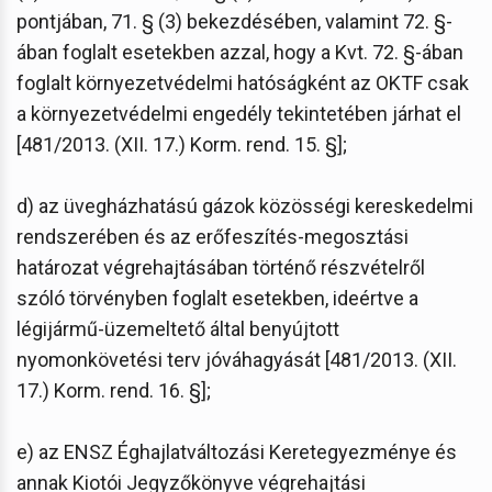
pontjában, 71. § (3) bekezdésében, valamint 72. §-
ában foglalt esetekben azzal, hogy a Kvt. 72. §-ában
foglalt környezetvédelmi hatóságként az OKTF csak
a környezetvédelmi engedély tekintetében járhat el
[481/2013. (XII. 17.) Korm. rend. 15. §];
d) az üvegházhatású gázok közösségi kereskedelmi
rendszerében és az erőfeszítés-megosztási
határozat végrehajtásában történő részvételről
szóló törvényben foglalt esetekben, ideértve a
légijármű-üzemeltető által benyújtott
nyomonkövetési terv jóváhagyását [481/2013. (XII.
17.) Korm. rend. 16. §];
e) az ENSZ Éghajlatváltozási Keretegyezménye és
annak Kiotói Jegyzőkönyve végrehajtási