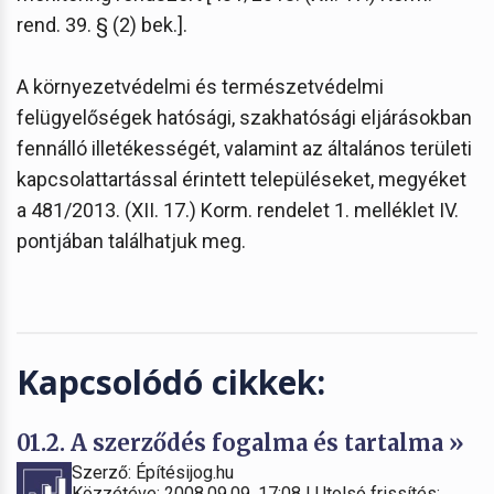
rend. 39. § (2) bek.].
A környezetvédelmi és természetvédelmi
felügyelőségek hatósági, szakhatósági eljárásokban
fennálló illetékességét, valamint az általános területi
kapcsolattartással érintett településeket, megyéket
a 481/2013. (XII. 17.) Korm. rendelet 1. melléklet IV.
pontjában találhatjuk meg.
Kapcsolódó cikkek:
01.2. A szerződés fogalma és tartalma »
Szerző: Építésijog.hu
Közzétéve: 2008.09.09. 17:08 | Utolsó frissítés: