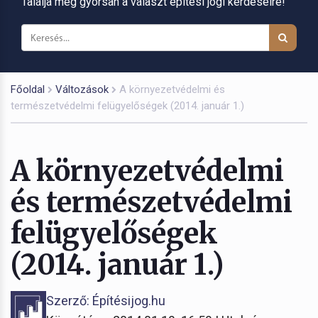
Találja meg gyorsan a választ építési jogi kérdéseire!
Főoldal
Változások
A környezetvédelmi és
természetvédelmi felügyelőségek (2014. január 1.)
A környezetvédelmi
és természetvédelmi
felügyelőségek
(2014. január 1.)
Szerző: Építésijog.hu