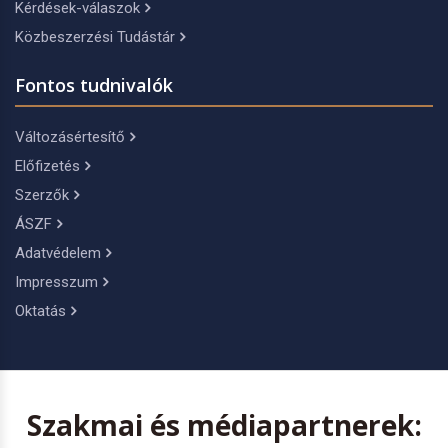
Kérdések-válaszok
Közbeszerzési Tudástár
Fontos tudnivalók
Változásértesítő
Előfizetés
Szerzők
ÁSZF
Adatvédelem
Impresszum
Oktatás
Szakmai és médiapartnerek: