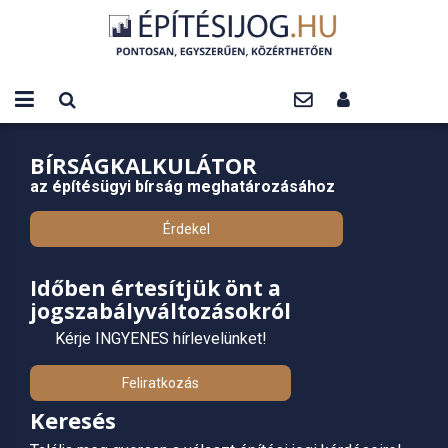
BÍRSÁGKALKULÁTOR
az építésügyi bírság meghatározásához
Érdekel
Időben értesítjük önt a
jogszabályváltozásokról
Kérje INGYENES hírlevelünket!
Feliratkozás
Keresés