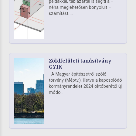
példákkal, táblázattal is segíti a –
néha meglehetősen bonyolult –
számítást. ...
Zöldfelületi tanúsítvány –
GYIK
A Magyar építészetről szóló
törvény (Méptv.), illetve a kapcsolódó
kormányrendelet 2024 októberétől új
módo...