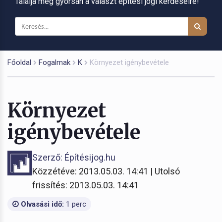
Találja meg gyorsan a választ építési jogi kérdéseire!
Főoldal
Fogalmak
K
Környezet igénybevétele
Környezet
igénybevétele
Szerző: Építésijog.hu
Közzétéve: 2013.05.03. 14:41 | Utolsó
frissítés: 2013.05.03. 14:41
Olvasási idő:
1 perc