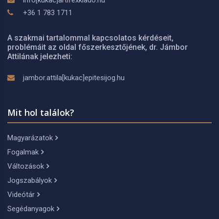
info[kukac]artifexkiado.hu
+36 1 783 1711
A szakmai tartalommal kapcsolatos kérdéseit,
problémáit az oldal főszerkesztőjének, dr. Jámbor
Attilának jelezheti:
jambor.attila[kukac]epitesijog.hu
Mit hol találok?
Magyarázatok
Fogalmak
Változások
Jogszabályok
Videótár
Segédanyagok