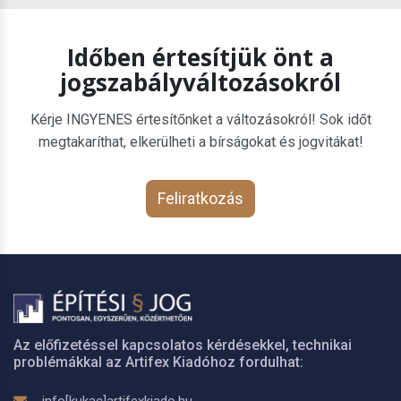
Időben értesítjük önt a
jogszabályváltozásokról
Kérje INGYENES értesítőnket a változásokról! Sok időt
megtakaríthat, elkerülheti a bírságokat és jogvitákat!
Feliratkozás
Az előfizetéssel kapcsolatos kérdésekkel, technikai
problémákkal az Artifex Kiadóhoz fordulhat: