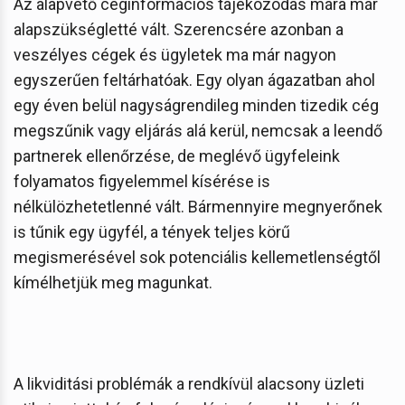
Az alapvető céginformációs tájékozódás mára már
alapszükségletté vált. Szerencsére azonban a
veszélyes cégek és ügyletek ma már nagyon
egyszerűen feltárhatóak. Egy olyan ágazatban ahol
egy éven belül nagyságrendileg minden tizedik cég
megszűnik vagy eljárás alá kerül, nemcsak a leendő
partnerek ellenőrzése, de meglévő ügyfeleink
folyamatos figyelemmel kísérése is
nélkülözhetetlenné vált. Bármennyire megnyerőnek
is tűnik egy ügyfél, a tények teljes körű
megismerésével sok potenciális kellemetlenségtől
kímélhetjük meg magunkat.
A likviditási problémák a rendkívül alacsony üzleti