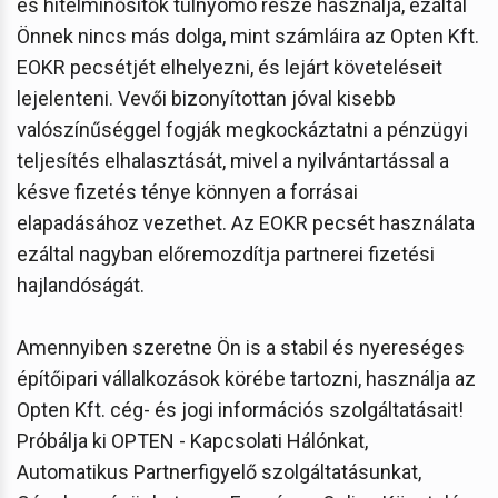
és hitelminősítők túlnyomó része használja, ezáltal
Önnek nincs más dolga, mint számláira az Opten Kft.
EOKR pecsétjét elhelyezni, és lejárt követeléseit
lejelenteni. Vevői bizonyítottan jóval kisebb
valószínűséggel fogják megkockáztatni a pénzügyi
teljesítés elhalasztását, mivel a nyilvántartással a
késve fizetés ténye könnyen a forrásai
elapadásához vezethet. Az EOKR pecsét használata
ezáltal nagyban előremozdítja partnerei fizetési
hajlandóságát.
Amennyiben szeretne Ön is a stabil és nyereséges
építőipari vállalkozások körébe tartozni, használja az
Opten Kft. cég- és jogi információs szolgáltatásait!
Próbálja ki OPTEN - Kapcsolati Hálónkat,
Automatikus Partnerfigyelő szolgáltatásunkat,