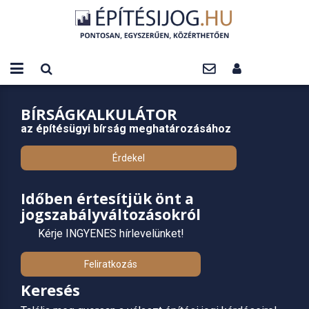
BÍRSÁGKALKULÁTOR
az építésügyi bírság meghatározásához
Érdekel
Időben értesítjük önt a
jogszabályváltozásokról
Kérje INGYENES hírlevelünket!
Feliratkozás
Keresés