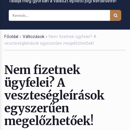
Találja meg gyorsan a választ építési jogi kérdéseire!
Főoldal
Változások
Nem fizetnek ügyfelei? A
veszteségleírások egyszerűen megelőzhetőek!
Nem fizetnek
ügyfelei? A
veszteségleírások
egyszerűen
megelőzhetőek!