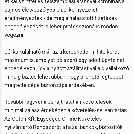
etikai szinttel és felszámolási aránnyal kombinálva
sajnos életveszélyes piaci környezetet
eredményeztek - de még a halasztott fizetések
engedélyezését is lehet professzionális módon
végezni.
Jól kalkulálható már az a kereskedelmi hitelkeret-
maximum is, amelyet célszerű egy adott ügyfélnél
engedélyezni, így a nyitott szállítást vállaló vállalkozó
mindig biztos lehet abban, hogy a lehető legtöbbet
megtette cége biztonsága érdekében.
További fegyver a behajthatatlan követelések
minimalizálása érdekében a követelés-nyilvántartás.
Az Opten Kft. Egységes Online Követelés-
nyilvántartó Rendszerét a hazai bankok, biztosítók