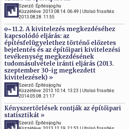
Szerző: Építésijog.hu
Közzétéve: 2013.08.14. 06:49 | Utolsó frissítés:
2013.08.28. 11:55
11.2. A kivitelezés megkezdéséhez
kapcsolódó eljárás: az
építésfelügyelethez történő előzetes
bejelentés és az építőipari kivitelezési
tevékenység megkezdésének
tudomásulvétele iránti eljárás (2013.
szeptember 30-ig megkezdett
kivitelezések) »
Szerző: Építésijog.hu
Közzétéve: 2013.10.14. 13:23 | Utolsó frissítés:
2014.05.08. 21:17
Kényszertörlések rontják az építőipari
statisztikát »
Szerző: Építésijog.hu
Közzétéve: 2013.12.19. 21:53 | Utolsó frissítés: