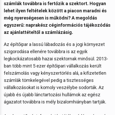
számlák továbbra is fertőzik a szektort. Hogyan
lehet ilyen feltételek között a piacon maradni és
még nyereségesen is működni? A megoldás
egyszerű: naprakész céginformációs tájékozódás
az ajánlattételtől a számlázásig.
Az építőipar a lassú lábadozás és a jogi környezet
szigorodása ellenére továbbra is az egyik
legkockázatosabb hazai szektornak minősül. 2013-
ban több mint 5 ezer építőipari vállalkozás került
felszámolás vagy kényszertörlés alá, a kifizetetlen
számlák tömkelegével pedig a tisztességes
vállalkozásokat is komoly veszélybe sodorták. Az
újabb és újabb lánctartozási hullámok az egész
ágazatot továbbra is mély bizalomhiányban tartják.