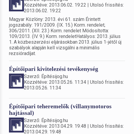
Közzétéve: 2013.06.02. 19:22 | Utolsó frissítés:
2013.06.02. 19:22
Magyar Közlöny: 2013. évi 61. szám Érintett
jogszabály: 191/2009. (IX. 15.) Korm. rendelet;
306/2011. (XII. 23.) Korm. rendelet Módosította:
109/2013. (IV. 9.) Korm. rendeletHatályos: 2013. július
1. A közbeszerzési eljárásokban 2013. július 1-jétől új
szabályok alapján kell vizsgálni a minimális
rezsióradíjat.
Építőipari kivitelezési tevékenység
Szerző: Építésijog.hu
Közzétéve: 2013.05.26. 11:34 | Utolsó frissítés:
2013.05.26. 11:34
Építőipari teheremelők (villanymotoros
hajtással)
Szerző: Építésijog.hu
Közzétéve: 2013.04.29. 19:48 | Utolsó frissítés:
2013.04.29. 19:48