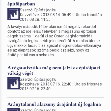
építőiparban
Szerző: Építésijog.hu
Közzétéve: 2013.08.14. 06:49 | Utolsó frissítés:
2013.08.28. 11:55
A tavalyi második félév után ismét negatív rekordot
döntött az idei első félévben a megszűnő építőipari
cégek száma – derül ki az Opten céginformációs
szolgáltató legfrissebb jelentéséből. A romlás üteme
ugyanakkor lassult, az ágazat megrendelés-állománya
és az alapítások száma pedig azt jelzi, hogy az
építőipar túl van a nehezén.
A cégstatisztika még nem jelzi az építőipari
válság végét
Szerző: Építésijog.hu
Közzétéve: 2013.07.16. 22:40 | Utolsó frissítés:
2013.07.16. 22:40
Aránytalanul alacsony árajánlat új fogalma
Szerző: Építésijog.hu