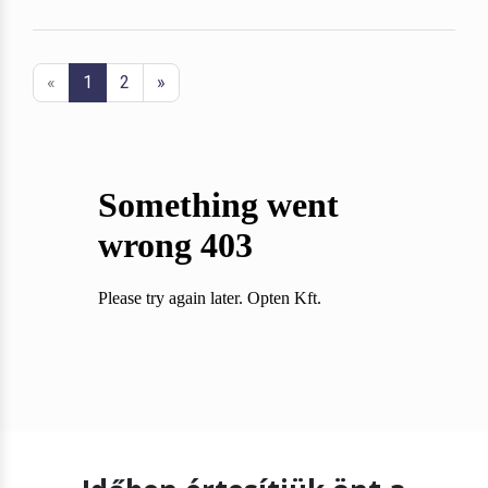
«
1
2
»