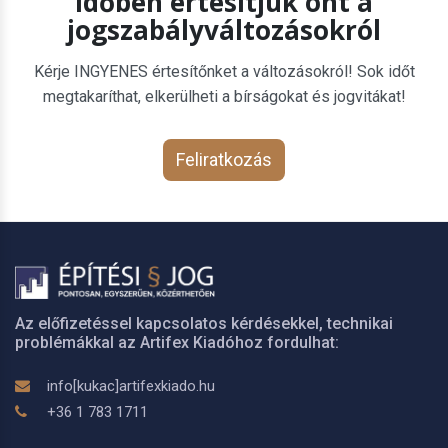
Időben értesítjük önt a
jogszabályváltozásokról
Kérje INGYENES értesítőnket a változásokról! Sok időt
megtakaríthat, elkerülheti a bírságokat és jogvitákat!
Feliratkozás
Az előfizetéssel kapcsolatos kérdésekkel, technikai
problémákkal az Artifex Kiadóhoz fordulhat:
info[kukac]artifexkiado.hu
+36 1 783 1711