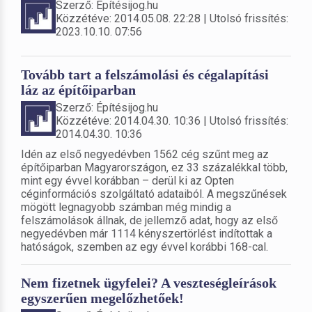
Szerző: Építésijog.hu
Közzétéve: 2014.05.08. 22:28 | Utolsó frissítés:
2023.10.10. 07:56
Tovább tart a felszámolási és cégalapítási
láz az építőiparban
Szerző: Építésijog.hu
Közzétéve: 2014.04.30. 10:36 | Utolsó frissítés:
2014.04.30. 10:36
Idén az első negyedévben 1562 cég szűnt meg az
építőiparban Magyarországon, ez 33 százalékkal több,
mint egy évvel korábban – derül ki az Opten
céginformációs szolgáltató adataiból. A megszűnések
mögött legnagyobb számban még mindig a
felszámolások állnak, de jellemző adat, hogy az első
negyedévben már 1114 kényszertörlést indítottak a
hatóságok, szemben az egy évvel korábbi 168-cal.
Nem fizetnek ügyfelei? A veszteségleírások
egyszerűen megelőzhetőek!