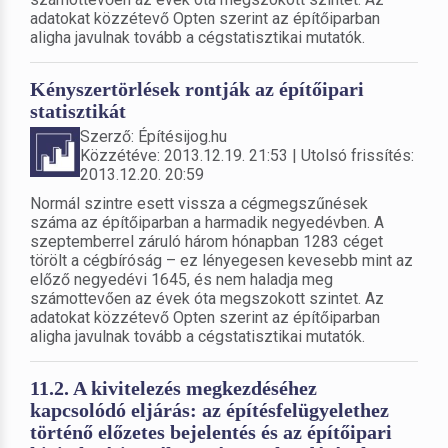
adatokat közzétevő Opten szerint az építőiparban
aligha javulnak tovább a cégstatisztikai mutatók.
Kényszertörlések rontják az építőipari
statisztikát
Szerző: Építésijog.hu
Közzétéve: 2013.12.19. 21:53 | Utolsó frissítés:
2013.12.20. 20:59
Normál szintre esett vissza a cégmegszűnések
száma az építőiparban a harmadik negyedévben. A
szeptemberrel záruló három hónapban 1283 céget
törölt a cégbíróság – ez lényegesen kevesebb mint az
előző negyedévi 1645, és nem haladja meg
számottevően az évek óta megszokott szintet. Az
adatokat közzétevő Opten szerint az építőiparban
aligha javulnak tovább a cégstatisztikai mutatók.
11.2. A kivitelezés megkezdéséhez
kapcsolódó eljárás: az építésfelügyelethez
történő előzetes bejelentés és az építőipari