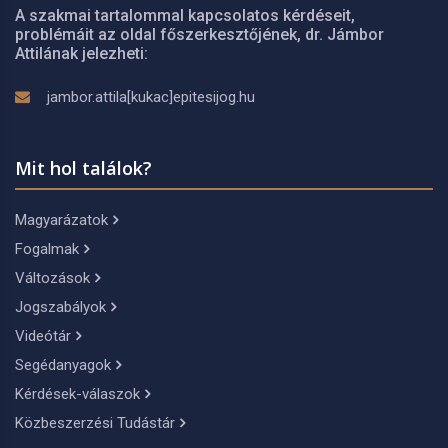
A szakmai tartalommal kapcsolatos kérdéseit,
problémáit az oldal főszerkesztőjének, dr. Jámbor
Attilának jelezheti:
jambor.attila[kukac]epitesijog.hu
Mit hol találok?
Magyarázatok
Fogalmak
Változások
Jogszabályok
Videótár
Segédanyagok
Kérdések-válaszok
Közbeszerzési Tudástár