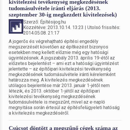
kivitelezési tevékenység megkezdésének
tudomásulvétele iránti eljárás (2013.
szeptember 30-ig megkezdett kivitelezések)
Szerző: Építésijog.hu
Közzétéve: 2013.10.14. 13:23 | Utolsó frissítés:
2014.05.08. 21:17
A jogerős és végrehajtható építési engedély
megszerzését követően az építkezést bizonyos
esetekben meg kellett előznie még egy hatósági
ügyintézésnek. A jogszabály 2013. április 19-étől az
előzetes bejelentést – ami ezt a hatósági ügyintézést
jelentette – az építőipari kivitelezési tevékenység
megkezdésének tudomásulvétele iránti kérelemként
határozza meg. A kivitelezés megkezdésének
utólagos bejelentése már 2013. január 1-jétől nem
létezik, és 2013. október 1-jétől az építőipari
kivitelezési tevékenység megkezdésének
tudomásulvétele is megszűnt, mivel az e-napló
megnyitása során értesül az építésfelügyeleti hatóság
a kivitelezés megkezdéséről.
Csúcsot döntött a megszűnő cégek száma az