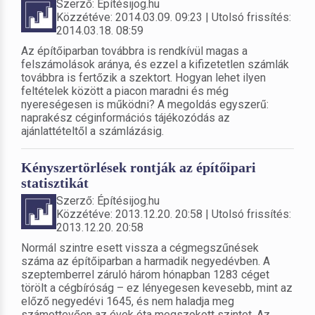
Szerző: Építésijog.hu
Közzétéve: 2014.03.09. 09:23 | Utolsó frissítés:
2014.03.18. 08:59
Az építőiparban továbbra is rendkívül magas a
felszámolások aránya, és ezzel a kifizetetlen számlák
továbbra is fertőzik a szektort. Hogyan lehet ilyen
feltételek között a piacon maradni és még
nyereségesen is működni? A megoldás egyszerű:
naprakész céginformációs tájékozódás az
ajánlattételtől a számlázásig.
Kényszertörlések rontják az építőipari
statisztikát
Szerző: Építésijog.hu
Közzétéve: 2013.12.20. 20:58 | Utolsó frissítés:
2013.12.20. 20:58
Normál szintre esett vissza a cégmegszűnések
száma az építőiparban a harmadik negyedévben. A
szeptemberrel záruló három hónapban 1283 céget
törölt a cégbíróság – ez lényegesen kevesebb, mint az
előző negyedévi 1645, és nem haladja meg
számottevően az évek óta megszokott szintet. Az