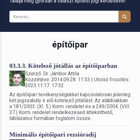
Találja meg gyorsan a választ építési jogi kérdéseire!
építőipar
03.3.3. Kötelező jótállás az építőiparban
Szerző: Dr. Jámbor Attila
Közzétéve: 2014.09.28. 11:53 | Utolsó frissítés:
2023.11.17. 17:32
Az építőipari tevékenységekkel kapcsolatosan jelenleg
két jogszabály ír elő kötelező jótállást. Az alábbiakban
a 181/2003. (XI. 5.) Korm. rendelet és a 249/2004. (VIII.
27.) Korm. rendelet rendelkezéseit áttekinthető,
táblázatos formában foglalom össze.
Minimális építőipari rezsióradíj