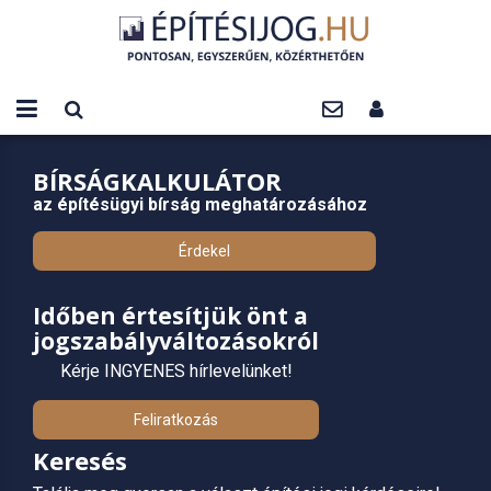
BÍRSÁGKALKULÁTOR
az építésügyi bírság meghatározásához
Érdekel
Időben értesítjük önt a
jogszabályváltozásokról
Kérje INGYENES hírlevelünket!
Feliratkozás
Keresés