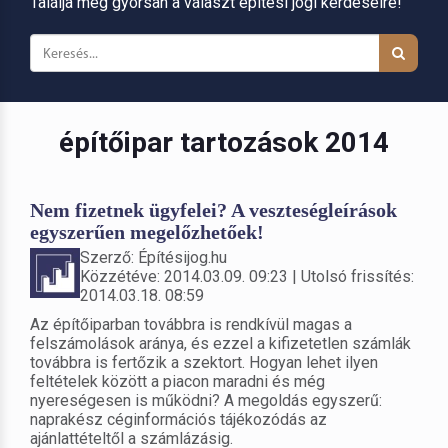
Találja meg gyorsan a választ építési jogi kérdéseire!
építőipar tartozások 2014
Nem fizetnek ügyfelei? A veszteségleírások
egyszerűen megelőzhetőek!
Szerző: Építésijog.hu
Közzétéve: 2014.03.09. 09:23 | Utolsó frissítés:
2014.03.18. 08:59
Az építőiparban továbbra is rendkívül magas a
felszámolások aránya, és ezzel a kifizetetlen számlák
továbbra is fertőzik a szektort. Hogyan lehet ilyen
feltételek között a piacon maradni és még
nyereségesen is működni? A megoldás egyszerű:
naprakész céginformációs tájékozódás az
ajánlattételtől a számlázásig.