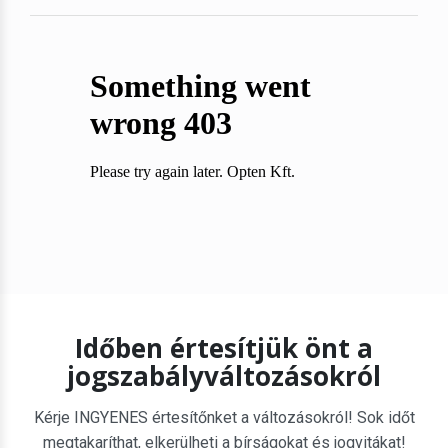
Időben értesítjük önt a
jogszabályváltozásokról
Kérje INGYENES értesítőnket a változásokról! Sok időt
megtakaríthat, elkerülheti a bírságokat és jogvitákat!