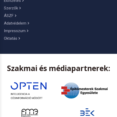
Előfizetés
Szerzők
ÁSZF
Adatvédelem
Impresszum
Oktatás
Szakmai és médiapartnerek: