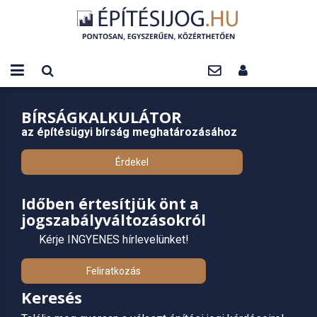
BÍRSÁGKALKULÁTOR
az építésügyi bírság meghatározásához
Érdekel
Időben értesítjük önt a
jogszabályváltozásokról
Kérje INGYENES hírlevelünket!
Feliratkozás
Keresés