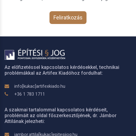
Feliratkozás
Az előfizetéssel kapcsolatos kérdésekkel, technikai
problémákkal az Artifex Kiadóhoz fordulhat:
info[kukac]artifexkiado.hu
+36 1 783 1711
A szakmai tartalommal kapcsolatos kérdéseit,
problémáit az oldal főszerkesztőjének, dr. Jámbor
Attilának jelezheti:
jambor.attila[kukac]epitesijog.hu