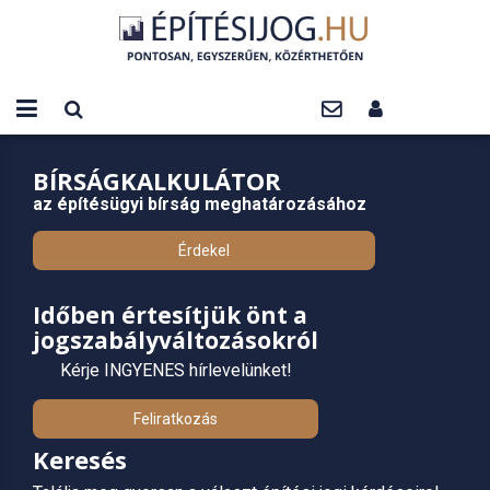
BÍRSÁGKALKULÁTOR
az építésügyi bírság meghatározásához
Érdekel
Időben értesítjük önt a
jogszabályváltozásokról
Kérje INGYENES hírlevelünket!
Feliratkozás
Keresés