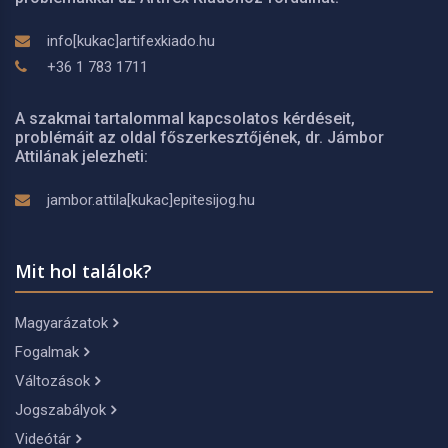
info[kukac]artifexkiado.hu
+36 1 783 1711
A szakmai tartalommal kapcsolatos kérdéseit,
problémáit az oldal főszerkesztőjének, dr. Jámbor
Attilának jelezheti:
jambor.attila[kukac]epitesijog.hu
Mit hol találok?
Magyarázatok
Fogalmak
Változások
Jogszabályok
Videótár