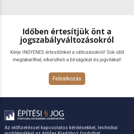
Időben értesítjük önt a
jogszabályváltozásokról
Kérje INGYENES értesítőnket a változásokról! Sok időt
megtakaríthat, elkerülheti a bírságokat és jogvitákat!
Feliratkozás
Az előfizetéssel kapcsolatos kérdésekkel, technikai
problémákkal az Artifex Kiadóhoz fordulhat: