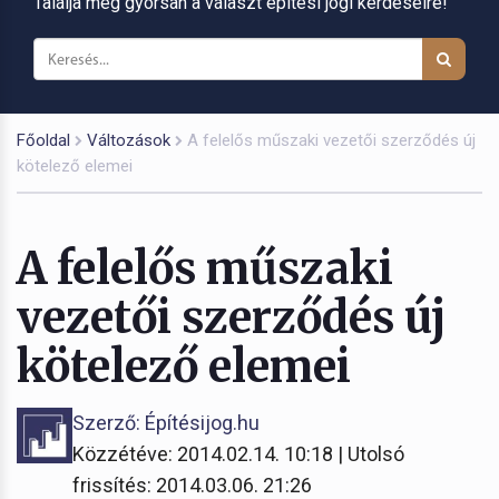
Találja meg gyorsan a választ építési jogi kérdéseire!
Főoldal
Változások
A felelős műszaki vezetői szerződés új
kötelező elemei
A felelős műszaki
vezetői szerződés új
kötelező elemei
Szerző: Építésijog.hu
Közzétéve: 2014.02.14. 10:18 | Utolsó
frissítés: 2014.03.06. 21:26