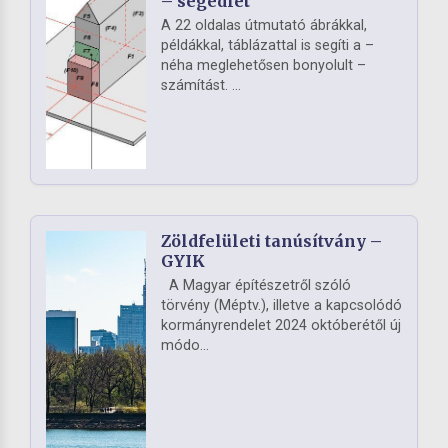
– segédlet
A 22 oldalas útmutató ábrákkal,
példákkal, táblázattal is segíti a –
néha meglehetősen bonyolult –
számítást. ...
Zöldfelületi tanúsítvány –
GYIK
A Magyar építészetről szóló
törvény (Méptv.), illetve a kapcsolódó
kormányrendelet 2024 októberétől új
módo...