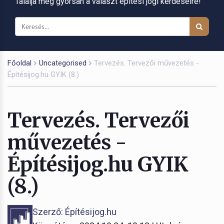
Találja meg gyorsan a választ építési jogi kérdéseire!
Főoldal
Uncategorised
Tervezés. Tervezői művezetés -
Építésijog.hu GYIK (8.)
Tervezés. Tervezői
művezetés -
Építésijog.hu GYIK
(8.)
Szerző: Építésijog.hu