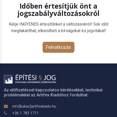
Időben értesítjük önt a
jogszabályváltozásokról
Kérje INGYENES értesítőnket a változásokról! Sok időt
megtakaríthat, elkerülheti a bírságokat és jogvitákat!
Feliratkozás
Az előfizetéssel kapcsolatos kérdésekkel, technikai
problémákkal az Artifex Kiadóhoz fordulhat:
info[kukac]artifexkiado.hu
+36 1 783 1711