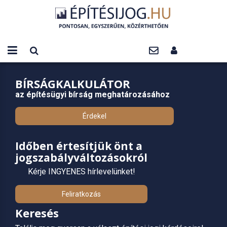
BÍRSÁGKALKULÁTOR
az építésügyi bírság meghatározásához
Érdekel
Időben értesítjük önt a
jogszabályváltozásokról
Kérje INGYENES hírlevelünket!
Feliratkozás
Keresés