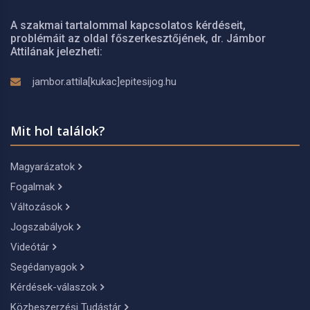
A szakmai tartalommal kapcsolatos kérdéseit,
problémáit az oldal főszerkesztőjének, dr. Jámbor
Attilának jelezheti:
jambor.attila[kukac]epitesijog.hu
Mit hol találok?
Magyarázatok
Fogalmak
Változások
Jogszabályok
Videótár
Segédanyagok
Kérdések-válaszok
Közbeszerzési Tudástár