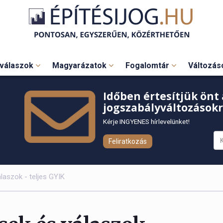
válaszok
Magyarázatok
Fogalomtár
Változá
Időben értesítjük önt 
jogszabályváltozásokr
Kérje INGYENES hírlevelünket!
Feliratkozás
álaszok - teljes GYIK