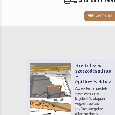
A tartalom elé
Előfizetési le
Kivitelezési
szerződésminta
–
építkezésekhez
Az építési engedély
vagy egyszerű
bejelentés alapján
végzett építési
tevékenységekre
alkalmazható