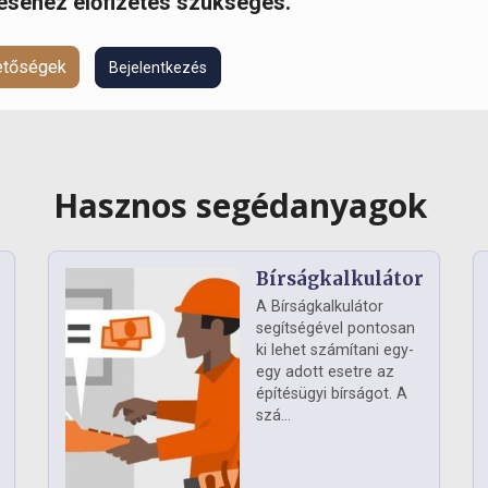
réséhez előfizetés szükséges.
hetőségek
Bejelentkezés
Hasznos segédanyagok
Bírságkalkulátor
A Bírságkalkulátor
segítségével pontosan
ki lehet számítani egy-
egy adott esetre az
építésügyi bírságot. A
szá...