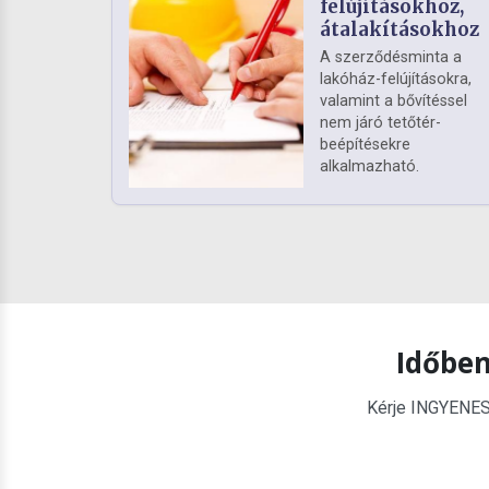
felújításokhoz,
átalakításokhoz
A szerződésminta a
lakóház-felújításokra,
valamint a bővítéssel
nem járó tetőtér-
beépítésekre
alkalmazható.
Időben
Kérje INGYENES é