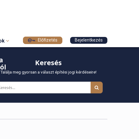
Előfizetés
Bejelentkezés
sok
a
Keresés
ól
Találja meg gyorsan a választ építési jogi kérdéseire!