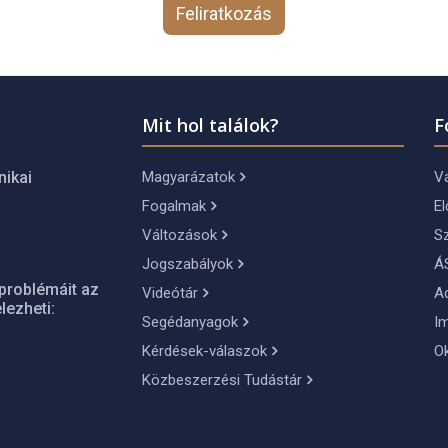
Feliratkozás
Mit hol találok?
F
Magyarázatok
Vá
nikai
Fogalmak
El
Változások
S
Jogszabályok
Á
problémáit az
Videótár
A
lezheti:
Segédanyagok
I
Kérdések-válaszok
O
Közbeszerzési Tudástár