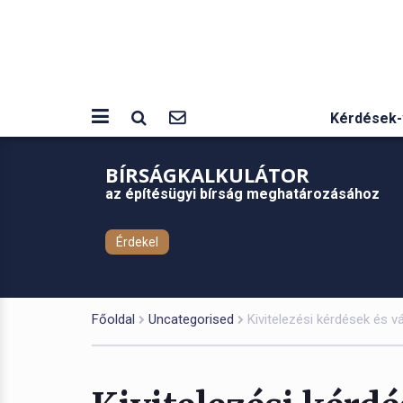
Kérdések-
BÍRSÁGKALKULÁTOR
az építésügyi bírság meghatározásához
Érdekel
Főoldal
Uncategorised
Kivitelezési kérdések és v