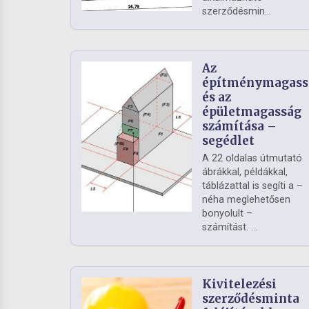
szerződésmin...
Az
építménymagass
és az
épületmagasság
számítása –
segédlet
A 22 oldalas útmutató
ábrákkal, példákkal,
táblázattal is segíti a –
néha meglehetősen
bonyolult –
számítást. ...
Kivitelezési
szerződésminta