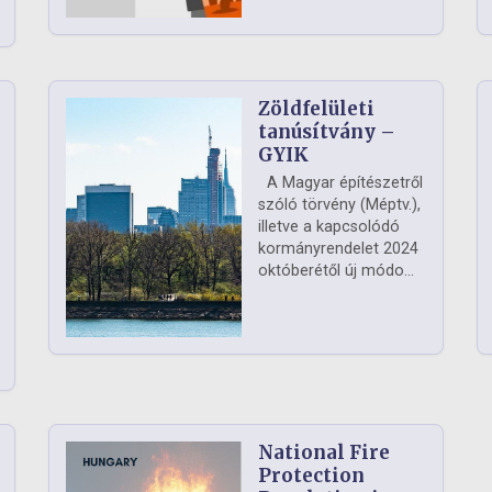
Zöldfelületi
ág
tanúsítvány –
GYIK
A Magyar építészetről
szóló törvény (Méptv.),
illetve a kapcsolódó
kormányrendelet 2024
októberétől új módo...
National Fire
Protection