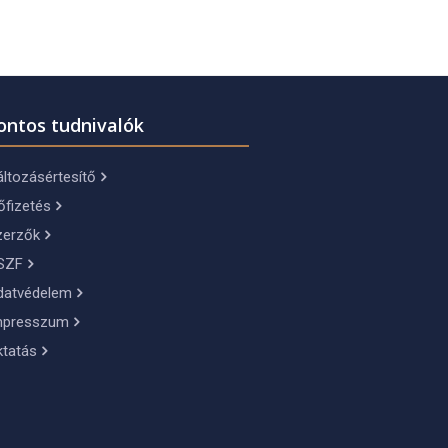
ontos tudnivalók
ltozásértesítő
őfizetés
zerzők
SZF
datvédelem
mpresszum
ktatás