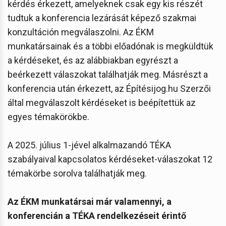
kérdés érkezett, amelyeknek csak egy kis részét
tudtuk a konferencia lezárását képező szakmai
konzultáción megválaszolni. Az ÉKM
munkatársainak és a többi előadónak is megküldtük
a kérdéseket, és az alábbiakban egyrészt a
beérkezett válaszokat találhatják meg. Másrészt a
konferencia után érkezett, az Építésijog.hu Szerzői
által megválaszolt kérdéseket is beépítettük az
egyes témakörökbe.
A 2025. július 1-jével alkalmazandó TÉKA
szabályaival kapcsolatos kérdéseket-válaszokat 12
témakörbe sorolva találhatják meg.
Az ÉKM munkatársai már valamennyi, a
konferencián a TÉKA rendelkezéseit érintő