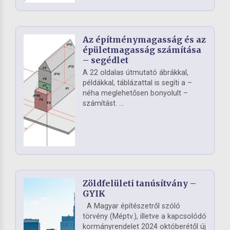
Az építménymagasság és az
épületmagasság számítása
– segédlet
A 22 oldalas útmutató ábrákkal,
példákkal, táblázattal is segíti a –
néha meglehetősen bonyolult –
számítást. ...
Zöldfelületi tanúsítvány –
GYIK
A Magyar építészetről szóló
törvény (Méptv.), illetve a kapcsolódó
kormányrendelet 2024 októberétől új