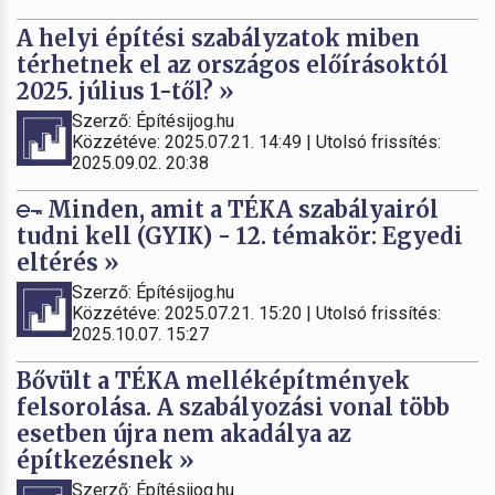
A helyi építési szabályzatok miben
térhetnek el az országos előírásoktól
2025. július 1-től? »
Szerző: Építésijog.hu
Közzétéve: 2025.07.21. 14:49 | Utolsó frissítés:
2025.09.02. 20:38
Minden, amit a TÉKA szabályairól
tudni kell (GYIK) - 12. témakör: Egyedi
eltérés »
Szerző: Építésijog.hu
Közzétéve: 2025.07.21. 15:20 | Utolsó frissítés:
2025.10.07. 15:27
Bővült a TÉKA melléképítmények
felsorolása. A szabályozási vonal több
esetben újra nem akadálya az
építkezésnek »
Szerző: Építésijog.hu