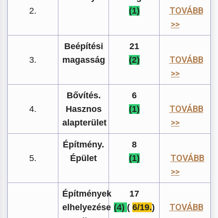
TOVÁBB
2.
(1)
>>
Beépítési
21
TOVÁBB
3.
magasság
(2)
>>
Bővítés.
6
TOVÁBB
4.
Hasznos
(1)
>>
alapterület
Építmény.
8
TOVÁBB
5.
Épület
(1)
>>
Építmények
17
TOVÁBB
elhelyezése
(4)
(
6/19.
)