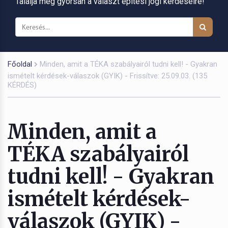
Találja meg gyorsan a választ építési jogi kérdéseire!
Főoldal
Minden, amit a TÉKA szabályairól tudni kell! - Gyakran
ismételt kérdések-válaszok (GYIK) - Frissítve: 25.09.03. (135
KÉRDÉS)
Minden, amit a
TÉKA szabályairól
tudni kell! - Gyakran
ismételt kérdések-
válaszok (GYIK) -