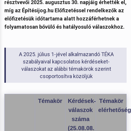
résztvevői 2025. augusztus 30. napjáig érhették el,
míg az Építésijog.hu Előfizetéssel rendelkezők az
előfizetésük időtartama alatt hozzáférhetnek a
folyamatosan bővülő és hatályosuló válaszokhoz.
A 2025. július 1-jével alkalmazandó TÉKA
szabályaival kapcsolatos kérdéseket-
válaszokat az alábbi témakörök szerint
csoportosítva közöljük
Témakör
Kérdések-
Témakör
válaszok
elérhetősé
száma
(25.08.08.