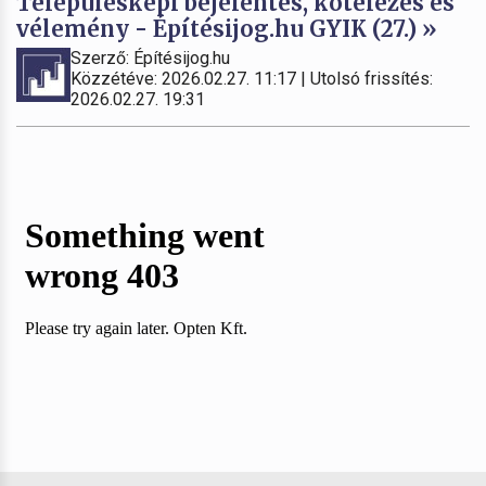
Településképi bejelentés, kötelezés és
vélemény - Építésijog.hu GYIK (27.) »
Szerző: Építésijog.hu
Közzétéve: 2026.02.27. 11:17 | Utolsó frissítés:
2026.02.27. 19:31