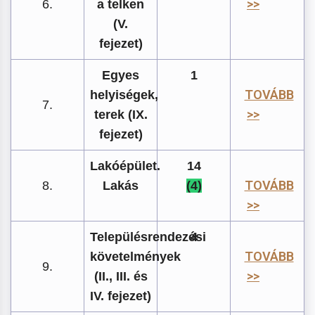
>>
6.
a telken
(V.
fejezet)
Egyes
1
TOVÁBB
helyiségek,
7.
>>
terek (IX.
fejezet)
Lakóépület.
14
TOVÁBB
8.
Lakás
(4)
>>
Településrendezési
4
TOVÁBB
követelmények
9.
>>
(II., III. és
IV. fejezet)