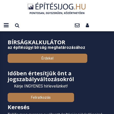
BÍRSÁGKALKULÁTOR
az építésügyi bírság meghatározásához
Érdekel
Időben értesítjük önt a
jogszabályváltozásokról
Kérje INGYENES hírlevelünket!
Feliratkozás
Keresés