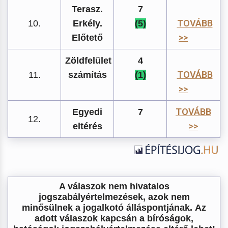
Terasz.
7
TOVÁBB
10.
Erkély.
(5)
>>
Előtető
Zöldfelület
4
TOVÁBB
11.
számítás
(1)
>>
TOVÁBB
Egyedi
7
12.
>>
eltérés
A válaszok nem hivatalos
jogszabályértelmezések, azok nem
minősülnek a jogalkotó álláspontjának. Az
adott válaszok kapcsán a bíróságok,