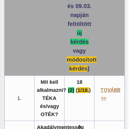
és 09.03.
napján
feltöltött
új
kérdés
vagy
módosított
kérdés
)
Mit kell
18
TOVÁBB
alkalmazni?
(2)
(
1/18.
)
>>
1.
TÉKA
és/vagy
OTÉK?
Akadálymentesség
9